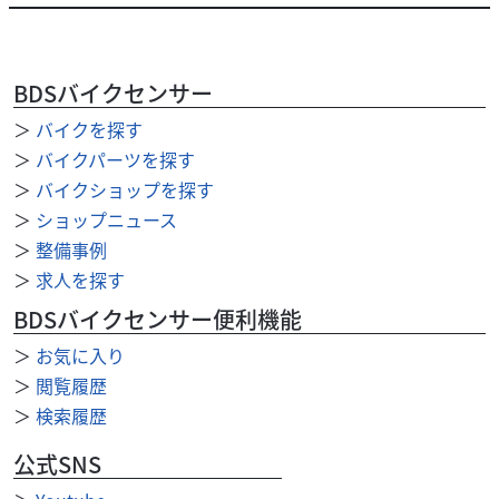
2026/07/30
スズキワールド新宿
【ホームページ閲覧に関するお知らせ】
現在、弊社ホームページにおいてシステム上の不具合が発
BDSバイクセンサー
生しており、一時的にご利用いただけない状況となってお
＞
バイクを探す
ります。 現在、復旧作業を進めておりますので、復...
＞
バイクパーツを探す
＞
バイクショップを探す
＞
ショップニュース
＞
整備事例
＞
求人を探す
BDSバイクセンサー便利機能
＞
お気に入り
＞
閲覧履歴
＞
検索履歴
公式SNS