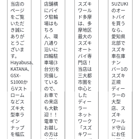
当店の
店舗横
スズキ
SUZUKI
みなさんこんにちは！スズキワールド新宿です。 都心部で
ページ
にバイ
ワール
のオー
の通勤・街乗りから休日のロングツーリングまで、バイク
をご覧
ク駐輪
ド多摩
トバイ
ライフを満喫したい皆様に朗報です！山手線・都心...
いただ
場はも
は、多
を買う
き誠に
ちろ
摩地区
なら、
ありが
ん、環
最大の
愛知県
とうご
八通り
スズキ
北部で
スズキ
スズキワールド新宿
ざいま
沿いに
オート
スズキ
Vストローム250 ２０２６年モデル LEDヘッドライ
す。
四輪駐
バイ専
車在庫
ト ブ...
Hayabusa、
車場(3
門店！
ナン
68
KATANA、
台分)を
当店は
バー1の
.53
万円
本体価格:
（税込）
GSX-
完備し
三大都
スズキ
『当店では末永くお客様にアフターサービスをご提供させ
S1000か
ている
市圏を
正規
ていただく為、一都六県にお住まいの方で当社グループ店
らVスト
ので、
中心と
ディー
に整備ご入庫いただけるお客様への販売とさせていただ...
ローム
お車で
した
ラーの
などス
の来店
ディー
大型
ズキ大
も大歓
ラー
店、ス
型車ラ
迎！！
ネット
ズキ
イン
電車で
ワーク
ワール
ナップ
お越し
「スズ
ド守山
を幅広
の方は
キワー
にお任
2026/07/31
スズキワールド新宿