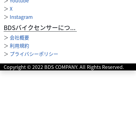
＞
Youtube
＞
X
＞
Instagram
2026/07/17
スズキワールド新宿
往年の名車！【Vストローム250】2026年モデル発表！
BDSバイクセンサーについて
ツーリング先でどこでも見かけるほど人気の【Vストローム
＞
会社概要
250】の2026年モデルが登場！ ヘッドライトはLEDを搭載！
＞
利用規約
【発売日】 2026年7...
＞
プライバシーポリシー
Copyright © 2022 BDS COMPANY. All Rights Reserved.