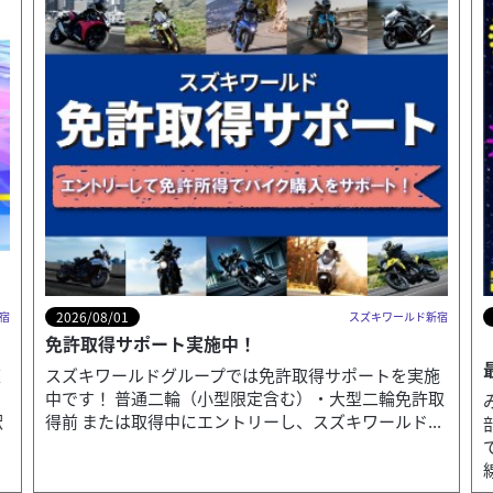
に整備ご入庫いただけるお客様への販売とさせていただ...
2026/08/01
宿
スズキワールド新宿
【新宿区】夏の決算セール！都心で話題の大型・
最新車を多数展示
施
取
みなさんこんにちは！スズキワールド新宿です。 都心
.
部での通勤・街乗りから休日のロングツーリングま
スズキ
スズキワールド新宿
で、バイクライフを満喫したい皆様に朗報です！山手
GSX-S1000 2026年モデル ★決算キャンペーン対
線・都心...
象...