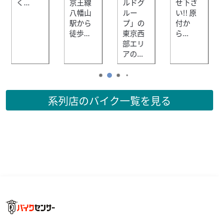
く...
京王線
ルドグ
せ下さ
2026モデル Ｖストローム250 入荷いたしました！
八幡山
ルー
い!! 原
駅から
プ」の
付か
NEW 2026年モデル Ｖストローム250 発売中です！ LED
徒歩...
東京西
ら...
ヘッドライト搭載の新型Ｖストローム250が入荷いたしまし
部エリ
た！ 夏休み明けの涼...
アの...
系列店のバイク一覧を見る