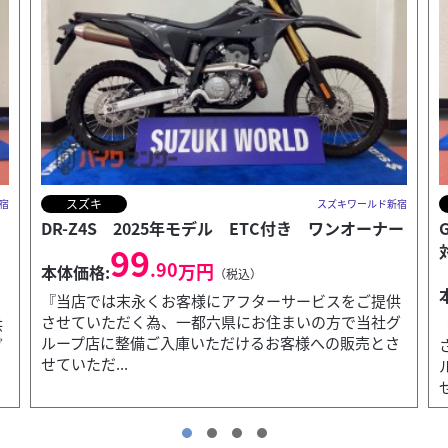
スズキ
宿
スズキワールド新宿
ー
GSX-S1000 2026年モデル ★決算キャンペーン
対象...
152
.90
万円
本体価格:
（税込）
供
グ
『当店では末永くお客様にアフターサービスをご提供
さ
させていただく為、一都六県にお住まいの方で当社グ
ループ店に整備ご入庫いただけるお客様への販売とさ
せていただ...