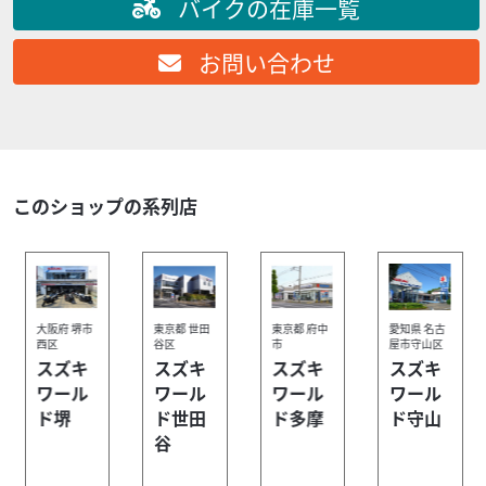
バイクの在庫一覧
は取得中にエントリーし、スズキワールド...
スズキ
スズキワールド新宿
お問い合わせ
Vストローム250 2026年モデル LEDヘッドライト
ホ...
68
.53
万円
本体価格:
（税込）
『当店では末永くお客様にアフターサービスをご提供させ
ていただく為、一都六県にお住まいの方で当社グループ店
このショップの系列店
に整備ご入庫いただけるお客様への販売とさせていただ...
大阪府 堺市
東京都 世田
東京都 府中
愛知県 名古
西区
谷区
市
屋市守山区
スズキ
スズキ
スズキ
スズキ
ワール
ワール
ワール
ワール
ド堺
ド世田
ド多摩
ド守山
2026/08/01
スズキワールド新宿
谷
【新宿区】夏の決算セール！都心で話題の大型・最新車
を多数展示