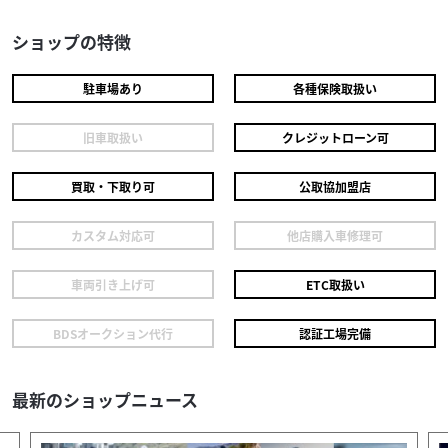
ショップの特徴
駐車場あり
各種保険取扱い
旧車取扱い
クレジットローン可
買取・下取り可
公取協加盟店
カスタム対応可
他店購入車修理可
車両引き上げ可
ETC取扱い
スズキ
スズキワールド新宿
BDSオークション代行
認証工場完備
DR-Z4S 2025年モデル ETC付き ワンオーナー
99
.90
万円
本体価格:
（税込）
最新のショップニュース
『当店では末永くお客様にアフターサービスをご提供させ
ていただく為、一都六県にお住まいの方で当社グループ店