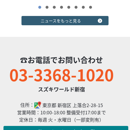
152
.90
万円
本体価格:
（税込）
『当店では末永くお客様にアフターサービスをご提供させ
ニュースをもっと見る
ていただく為、一都六県にお住まいの方で当社グループ店
に整備ご入庫いただけるお客様への販売とさせていただ...
☎お電話でお問い合わせ
03-3368-1020
スズキワールド新宿
住所：
東京都
新宿区
上落合2-28-15
2026/08/01
スズキワールド新宿
免許取得サポート実施中！
営業時間：
10:00-18:00 整備受付17:00まで
定休日：
毎週 火・水曜日（一部変則有）
スズキワールドグループでは免許取得サポートを実施中で
す！ 普通二輪（小型限定含む）・大型二輪免許取得前 また