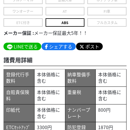
ワンオーナー
AT
FI車
ETC付き
ABS
フルカスタム
メーカー保証 :
メーカー保証最大5年！！
LINEで送る
シェアする
ポスト
諸費用詳細
登録代行手
本体価格に
納車整備手
本体価格に
数料
含む
数料
含む
自賠責保険
本体価格に
重量税
本体価格に
料
含む
含む
印紙代
本体価格に
ナンバープ
800円
含む
レート
ETCｾｯﾄｱｯﾌﾟ
3300円
防犯登録
1870円