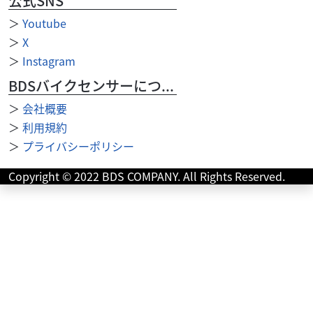
公式SNS
＞
Youtube
＞
X
＞
Instagram
BDSバイクセンサーについて
＞
会社概要
カワサキ
カワサキ プラザ水戸
＞
利用規約
エリミネーター400 ETC2.0標準装備 アシスト＆ス
＞
プライバシーポリシー
リッ...
74
Copyright © 2022 BDS COMPANY. All Rights Reserved.
.80
万円
本体価格:
（税込）
足つきの良さとパワフルなエンジンが魅力！ レンタル車と
して貸し出ししている車両のため走行距離がのびる場合が
ございます。 試乗・レンタルはご予約が必須と...