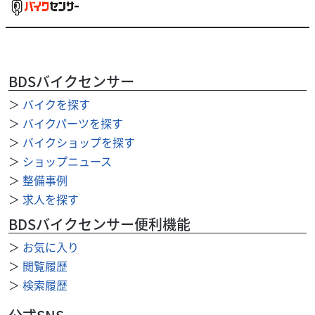
カワサキ
カワサキ プラザ水戸
BDSバイクセンサー
Z900RS ｴﾝｼﾞﾝﾌﾟﾛﾃｸﾀ ETC
129
＞
バイクを探す
.80
万円
本体価格:
（税込）
＞
バイクパーツを探す
現在、レンタルバイクとしての貸し出しもしている車両で
＞
バイクショップを探す
す。表示中の走行距離よりも、距離が増える場合がありま
＞
ショップニュース
す。 カワサキ キャンディトーンレッドの美しいカ...
＞
整備事例
＞
求人を探す
BDSバイクセンサー便利機能
＞
お気に入り
＞
閲覧履歴
＞
検索履歴