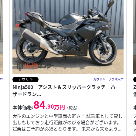
カワサキ
戸
カワサキ プラザ水戸
Z650RS 丸型LEDヘッドライト ETC2.0標準装
備 ...
101
.80
万円
本体価格:
（税込）
し
スリムな見た目と乗りやすさが魅力！ 現在、レンタル
。
車として貸出もしており走行距離がのびる場合がござ
い
.
います。 レンタル・試乗は、ご予約が必須となりま
す。...