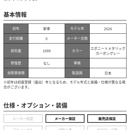
基本情報
初年
モデル年
新車
2026
走行距離
メーター交換
0
エボニー×メタリック
排気量
カラー
1099
カーボングレー
修復歴
車検
なし
自賠責保険
製造国
日本
※初年は初度登録（届出）年となるため、モデル年式と装備・仕様が異なる場
合がございます。
仕様・オプション・装備
メーカー認定
メーカー保証
販売店保証
フルノーマル
逆輸入車
ボアアップ車