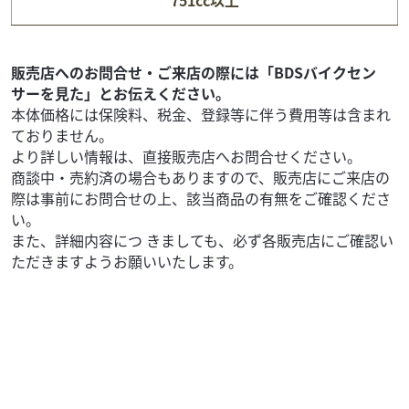
751cc以上
84
.90
万円
本体価格:
（税込）
大型のエンジンと中型車両の軽さ！ 試乗車として貸し出し
もしており走行距離がのびる場合がございます。 試乗はご
販売店へのお問合せ・ご来店の際には「BDSバイクセン
予約が必須となります。 未来から来たよう...
サーを見た」とお伝えください。
本体価格には保険料、税金、登録等に伴う費用等は含まれ
ておりません。
より詳しい情報は、直接販売店へお問合せください。
商談中・売約済の場合もありますので、販売店にご来店の
際は事前にお問合せの上、該当商品の有無をご確認くださ
い。
また、詳細内容につ きましても、必ず各販売店にご確認い
ただきますようお願いいたします。