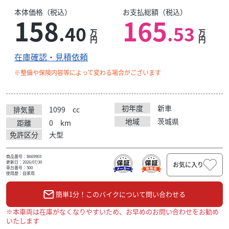
本体価格（税込）
お支払総額（税込）
158
165
.40
.53
万
万
円
円
在庫確認・見積依頼
※整備や保険内容等によって変わる場合がございます
初年度
新車
排気量
1099
cc
地域
茨城県
距離
0
km
免許区分
大型
商品番号：B669903
更新日：2026/07/30
お気に入り
車台番号：500
使用歴：自家用
簡単1分！このバイクについて問い合わせる
※本車両は在庫がなくなりやすいため、お早めのお問い合わせをお勧め
いたします