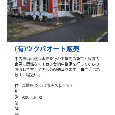
(有)ツクバオート販売
中古車両は現状販売を行わず年式の新古・程度の
良悪に関係なく１台１台納車整備を行ってからの
お渡しです！全国への配送承ります！ ■当店は筑
波山に程近いオ...
住
茨城県つくば市天久保4-6-9
所
営
9:00~18:00
業
時
間