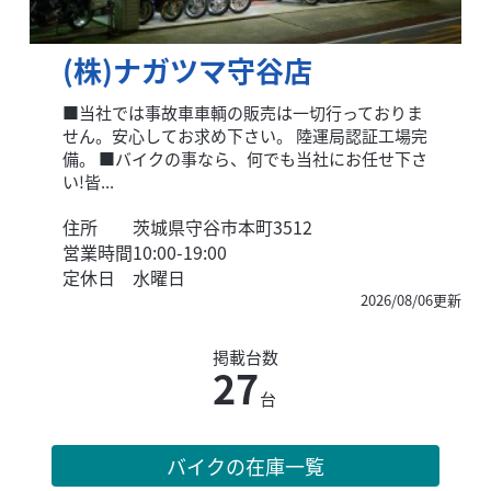
(株)ナガツマ守谷店
■当社では事故車車輌の販売は一切行っておりま
せん。安心してお求め下さい。 陸運局認証工場完
備。 ■バイクの事なら、何でも当社にお任せ下さ
い!皆...
住所
茨城県守谷市本町3512
営業時間
10:00-19:00
定休日
水曜日
2026/08/06更新
掲載台数
27
台
バイクの在庫一覧