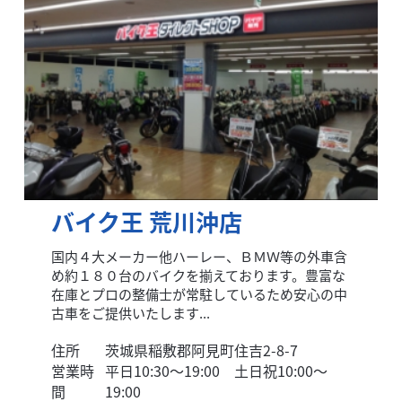
バイク王 荒川沖店
国内４大メーカー他ハーレー、ＢＭＷ等の外車含
め約１８０台のバイクを揃えております。豊富な
在庫とプロの整備士が常駐しているため安心の中
古車をご提供いたします...
住所
茨城県稲敷郡阿見町住吉2-8-7
営業時
平日10:30～19:00 土日祝10:00～
間
19:00