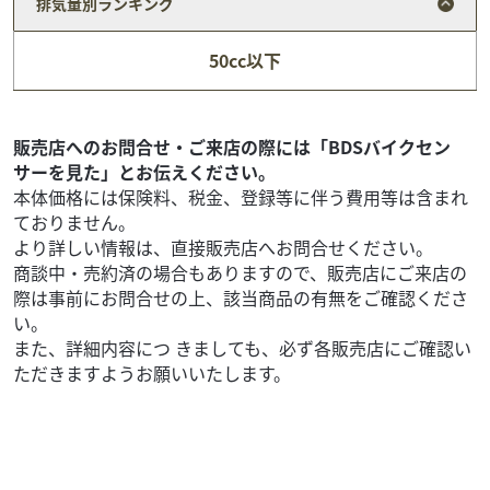
排気量別ランキング
ヤマハ
ファーシャジャパン
50cc以下
ビーノ ヤマハ ビーノDX
15
.00
万円
本体価格:
（税込）
ドライブベルト・リアタイヤ交換済み！レトロでお洒落な
販売店へのお問合せ・ご来店の際には「BDSバイクセン
ヤマハビーノ入荷致しました！通勤・通学・お買い物など
サーを見た」とお伝えください。
に便利です。こちらの車両は現状販売になります。車両...
本体価格には保険料、税金、登録等に伴う費用等は含まれ
ておりません。
より詳しい情報は、直接販売店へお問合せください。
商談中・売約済の場合もありますので、販売店にご来店の
際は事前にお問合せの上、該当商品の有無をご確認くださ
い。
また、詳細内容につ きましても、必ず各販売店にご確認い
ただきますようお願いいたします。