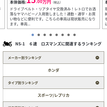
.00
万円
本体価格:
（税込）
洒
現状販売車両とさせて頂いております。外装は比較的
買
綺麗な状態の格安車両♪ お手軽にキビキビ走り、燃費
り
も良好！通勤通学の足に一台いかがですか。 お支払い
は...
NS-1 ６速 ロスマンズに関連するランキング
メーカー別ランキング
ホンダ
タイプ別ランキング
スポーツ/レプリカ