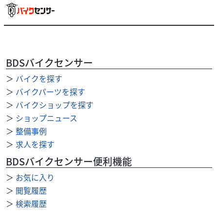
BDSバイクセンサー
＞
バイクを探す
ホンダ
ファーシャジャパン
＞
バイクパーツを探す
DIOチェスタ バスケット 原付
＞
バイクショップを探す
9
＞
ショップニュース
.50
万円
本体価格:
（税込）
＞
整備事例
お買い物・通勤通学にぜひ！前カゴ付きで収納力抜群！燃
＞
求人を探す
費も良好♪ ドライブベルトは新品交換済みです。ボディの
劣化や傷がありますが現状販売になります。車両詳...
BDSバイクセンサー便利機能
＞
お気に入り
＞
閲覧履歴
＞
検索履歴