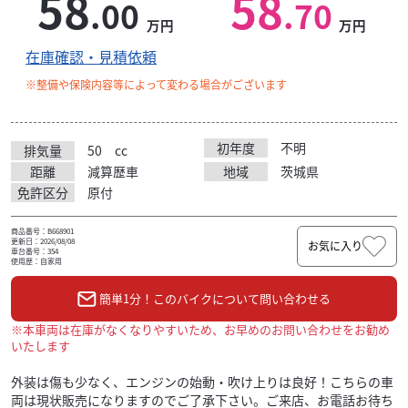
58
58
.00
.70
万円
万円
在庫確認・見積依頼
※整備や保険内容等によって変わる場合がございます
初年度
不明
排気量
50
cc
距離
減算歴車
地域
茨城県
免許区分
原付
商品番号：B668901
更新日：2026/08/08
お気に入り
車台番号：354
使用歴：自家用
簡単1分！このバイクについて問い合わせる
※本車両は在庫がなくなりやすいため、お早めのお問い合わせをお勧め
いたします
外装は傷も少なく、エンジンの始動・吹け上りは良好！こちらの車
両は現状販売になりますのでご了承下さい。ご来店、お電話お待ち