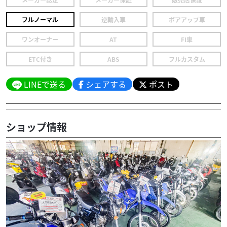
フルノーマル
逆輸入車
ボアアップ車
ワンオーナー
AT
FI車
ETC付き
ABS
フルカスタム
LINEで送る
シェアする
ポスト
ショップ情報