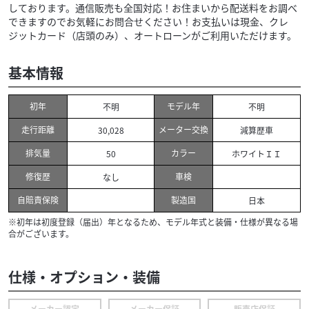
しております。通信販売も全国対応！お住まいから配送料をお調べ
できますのでお気軽にお問合せください！お支払いは現金、クレ
ジットカード（店頭のみ）、オートローンがご利用いただけます。
基本情報
初年
モデル年
不明
不明
走行距離
メーター交換
30,028
減算歴車
排気量
カラー
50
ホワイトＩＩ
修復歴
車検
なし
自賠責保険
製造国
日本
※初年は初度登録（届出）年となるため、モデル年式と装備・仕様が異なる場
合がございます。
仕様・オプション・装備
メーカー認定
メーカー保証
販売店保証