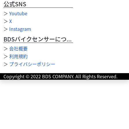
公式SNS
＞
Youtube
＞
X
＞
Instagram
BDSバイクセンサーについて
＞
会社概要
＞
利用規約
＞
プライバシーポリシー
ホンダ
ファーシャジャパン
Copyright © 2022 BDS COMPANY. All Rights Reserved.
リトルカブ 3速 限定車
23
.80
万円
本体価格:
（税込）
希少な５０ｔｈアニバーサリーモデル！エンジンは頑丈で
低燃費♪現状販売となりますが、低走行車で塗装面は綺麗
な状態です。マニアの方いかがですか？ご来店、お電話...