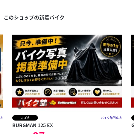
このショップの新着バイク
スズキ
店
バイク館門真店
GSX-S1000GT