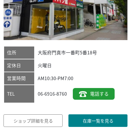
住所
大阪府
門真市
一番町5番18号
定休日
火曜日
営業時間
AM10:30-PM7:00
06-6916-8760
電話する
TEL
ショップ詳細を見る
在庫一覧を見る