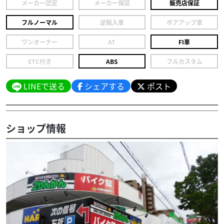
メーカー認定
メーカー保証
販売店保証
フルノーマル
逆輸入車
ボアアップ車
ワンオーナー
AT
FI車
ETC付き
ABS
フルカスタム
LINEで送る
シェアする
ポスト
ショップ情報