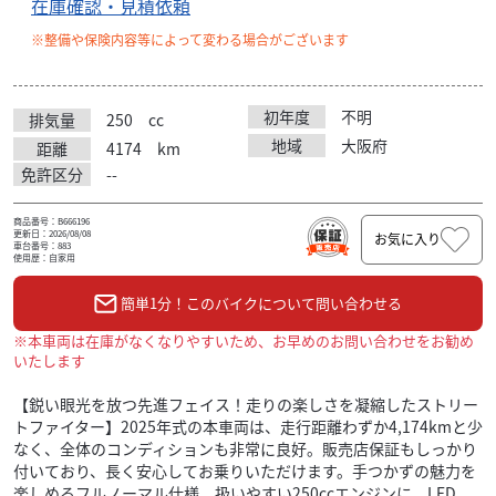
在庫確認・見積依頼
※整備や保険内容等によって変わる場合がございます
初年度
不明
排気量
250
cc
地域
大阪府
距離
4174
km
免許区分
--
商品番号：B666196
更新日：2026/08/08
お気に入り
車台番号：883
使用歴：自家用
簡単1分！このバイクについて問い合わせる
※本車両は在庫がなくなりやすいため、お早めのお問い合わせをお勧め
いたします
【鋭い眼光を放つ先進フェイス！走りの楽しさを凝縮したストリー
トファイター】2025年式の本車両は、走行距離わずか4,174kmと少
なく、全体のコンディションも非常に良好。販売店保証もしっかり
付いており、長く安心してお乗りいただけます。手つかずの魅力を
楽しめるフルノーマル仕様。扱いやすい250ccエンジンに、LED