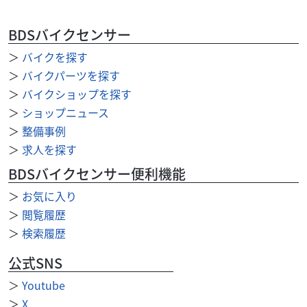
CT125 HUNTER CUB
41
.99
万円
本体価格:
BDSバイクセンサー
（税込）
＞
バイクを探す
＞
バイクパーツを探す
＞
バイクショップを探す
＞
ショップニュース
＞
整備事例
＞
求人を探す
BDSバイクセンサー便利機能
＞
お気に入り
＞
閲覧履歴
＞
検索履歴
公式SNS
＞
Youtube
カワサキ
バイク館門真店
＞
X