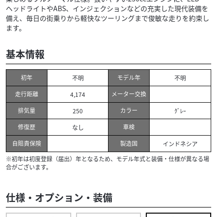
ヘッドライトやABS、インジェクションなどの充実した現代装備を
備え、毎日の街乗りから軽快なツーリングまで俊敏な走りを約束し
ます。
基本情報
初年
モデル年
不明
不明
走行距離
メーター交換
4,174
排気量
カラー
250
ｸﾞﾚｰ
修復歴
車検
なし
自賠責保険
製造国
インドネシア
※初年は初度登録（届出）年となるため、モデル年式と装備・仕様が異なる場
合がございます。
仕様・オプション・装備