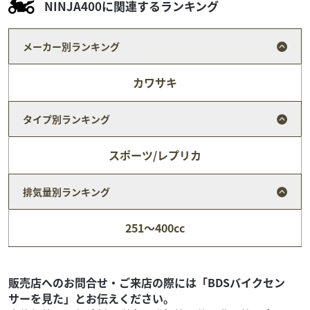
NINJA400に関連するランキング
メーカー別ランキング
カワサキ
タイプ別ランキング
スポーツ/レプリカ
排気量別ランキング
カワサキ
バイク館所沢店
251～400cc
ZX-6R ABS
94
.99
万円
本体価格:
（税込）
お急ぎの方はバイク館所沢店までお問い合わせくださいま
販売店へのお問合せ・ご来店の際には「BDSバイクセン
せ！
サーを見た」とお伝えください。