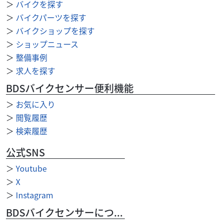
＞
バイクを探す
119
.99
万円
本体価格:
＞
バイクパーツを探す
（税込）
＞
バイクショップを探す
お急ぎの方はバイク館所沢店までお問い合わせくださいま
せ！
＞
ショップニュース
＞
整備事例
＞
求人を探す
BDSバイクセンサー便利機能
＞
お気に入り
＞
閲覧履歴
＞
検索履歴
公式SNS
＞
Youtube
＞
X
＞
Instagram
BDSバイクセンサーについて