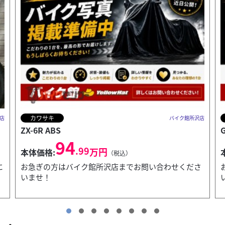
スズキ
店
バイク館所沢店
GrassTracker BIGBOY
29
.99
万円
本体価格:
（税込）
さ
お急ぎの方はバイク館所沢店までお問い合わせくださ
いませ！