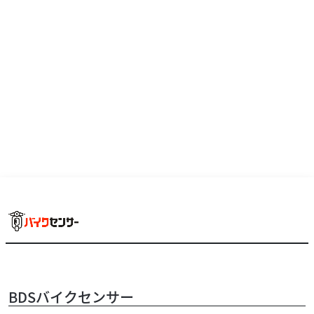
お急ぎの方はバイク館所沢店までお問い合わせくださいま
せ！
カワサキ
バイク館所沢店
BDSバイクセンサー
ZRX1200R