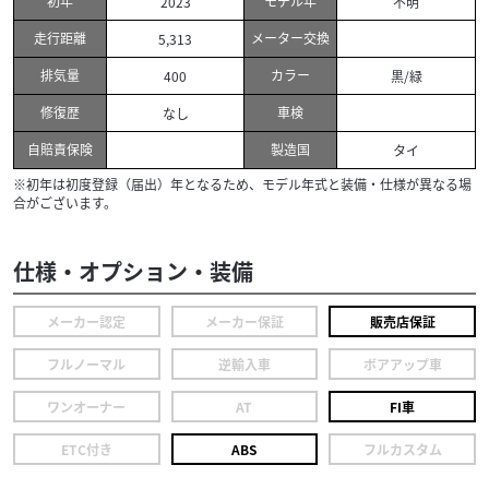
初年
モデル年
2023
不明
走行距離
メーター交換
5,313
排気量
カラー
400
黒/緑
修復歴
車検
なし
自賠責保険
製造国
タイ
※初年は初度登録（届出）年となるため、モデル年式と装備・仕様が異なる場
合がございます。
仕様・オプション・装備
メーカー認定
メーカー保証
販売店保証
フルノーマル
逆輸入車
ボアアップ車
ワンオーナー
AT
FI車
ETC付き
ABS
フルカスタム