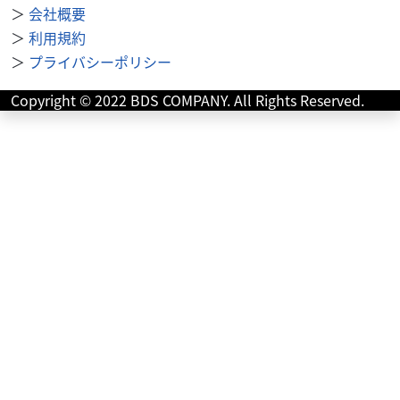
＞
会社概要
カワサキ
バイク館所沢店
＞
利用規約
ZX-25R STD
62
＞
プライバシーポリシー
.99
万円
本体価格:
（税込）
Copyright © 2022 BDS COMPANY. All Rights Reserved.
お急ぎの方はバイク館所沢店までお問い合わせくださいま
せ！