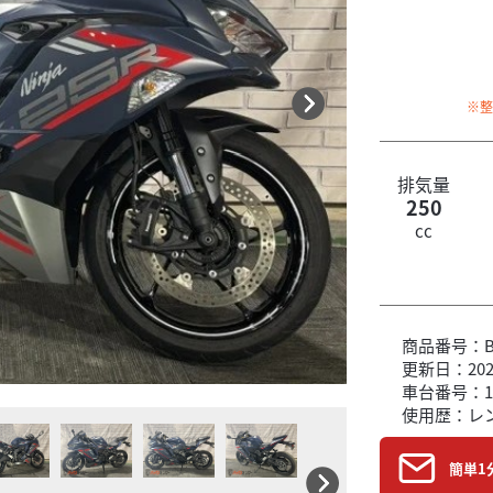
※
排気量
250
cc
商品番号：B6
更新日：2026
車台番号：1
使用歴：レ
簡単1