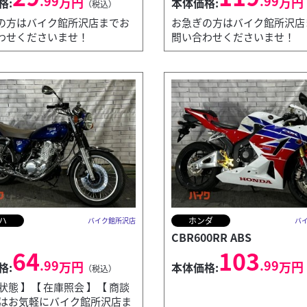
.99
.99
万円
万円
格:
本体価格:
（税込）
の方はバイク館所沢店までお
お急ぎの方はバイク館所沢店
わせくださいませ！
問い合わせくださいませ！
ハ
ホンダ
バイク館所沢店
バ
CBR600RR ABS
64
103
.99
.99
万円
万円
格:
本体価格:
（税込）
状態 】【 在庫照会 】【 商談
】はお気軽にバイク館所沢店ま