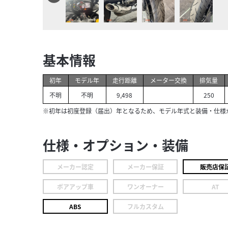
基本情報
初年
モデル年
走行距離
メーター交換
排気量
不明
不明
9,498
250
※初年は初度登録（届出）年となるため、モデル年式と装備・仕様
仕様・オプション・装備
メーカー認定
メーカー保証
販売店保
ボアアップ車
ワンオーナー
AT
ABS
フルカスタム