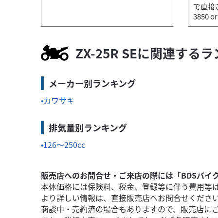
で直接ご
3850 o
ZX-25R SEに関連する
スズキ
バイク館所沢店
GrassTracker BIGBOY
メーカー別ランキング
29
.99
万円
カワサキ
本体価格:
（税込）
お急ぎの方はバイク館所沢店までお問い合
排気量別ランキング
126～250cc
販売店へのお問合せ・ご来店の際には「BDSバイ
本体価格には保険料、税金、登録等に伴う費用等
より詳しい情報は、直接販売店へお問合せくださ
商談中・売約済の場合もありますので、販売店に