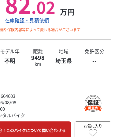
82
.02
万円
在庫確認・見積依頼
整備や保険内容等によって変わる場合がございます
モデル年
距離
地域
免許区分
9498
不明
埼玉県
--
km
64603
/08/08
00
ンタルバイク
お気に入り
分！このバイクについて問い合わせる