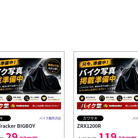
キ
カワサキ
バイク館所沢店
バ
Tracker BIGBOY
ZRX1200R
29
119