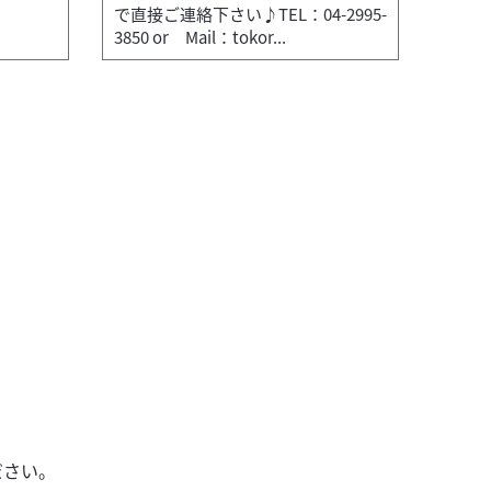
で直接ご連絡下さい♪TEL：04-2995-
3850 or Mail：tokor...
カ
バイク館所沢店
ZRX
本体
お急
ださい。