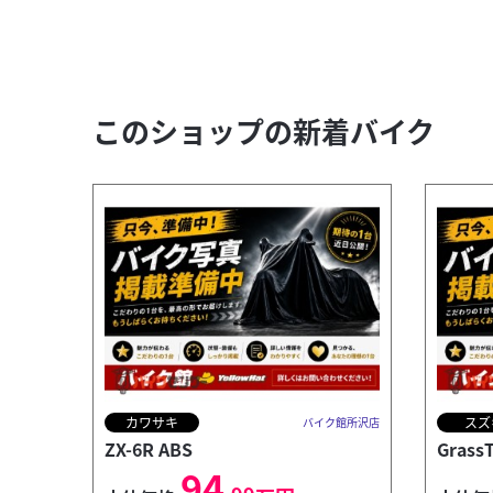
このショップの新着バイク
カワサキ
スズ
バイク館所沢店
ZX-6R ABS
Grass
94