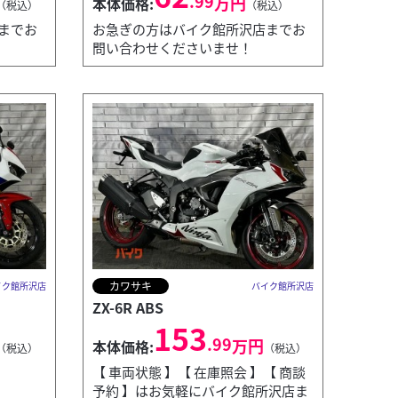
.99
万円
本体価格:
（税込）
（税込）
までお
お急ぎの方はバイク館所沢店までお
問い合わせくださいませ！
カワサキ
イク館所沢店
バイク館所沢店
ZX-6R ABS
153
.99
万円
本体価格:
（税込）
（税込）
【 車両状態 】【 在庫照会 】【 商談
予約 】はお気軽にバイク館所沢店ま