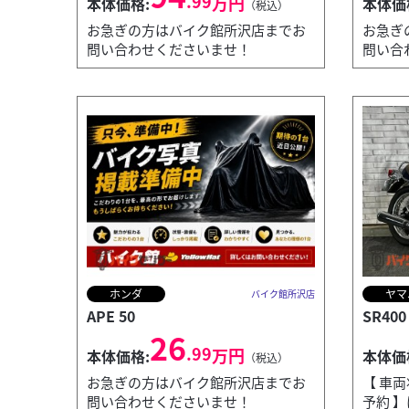
.99
万円
本体価格:
本体価
（税込）
お急ぎの方はバイク館所沢店までお
お急ぎ
問い合わせくださいませ！
問い合
ホンダ
ヤマ
バイク館所沢店
APE 50
SR400
26
.99
万円
本体価格:
本体価
（税込）
お急ぎの方はバイク館所沢店までお
【 車両
問い合わせくださいませ！
予約 