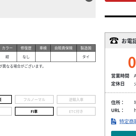
お電
カラー
修復歴
車検
自賠責保険
製造国
0
紺
なし
タイ
が異なる場合がございます。
営業時間
定休日
証
フルノーマル
逆輸入車
住所：
URL：
h
FI車
ETC付き
特定商