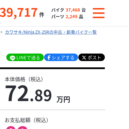
39,717
バイク
37,468
台
件
パーツ
2,249
品
カワサキ/Ninja ZX-25Rの中古・新車バイク一覧
LINEで送る
シェアする
ポスト
本体価格（税込）
72
.89
万円
お支払総額（税込）