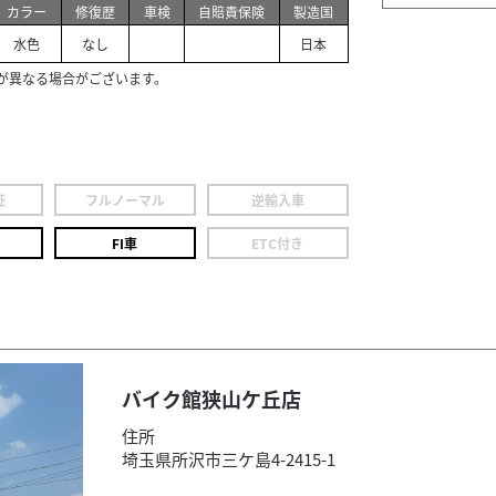
カラー
修復歴
車検
自賠責保険
製造国
水色
なし
日本
が異なる場合がございます。
証
フルノーマル
逆輸入車
FI車
ETC付き
バイク館狭山ケ丘店
住所
埼玉県所沢市三ケ島4-2415-1