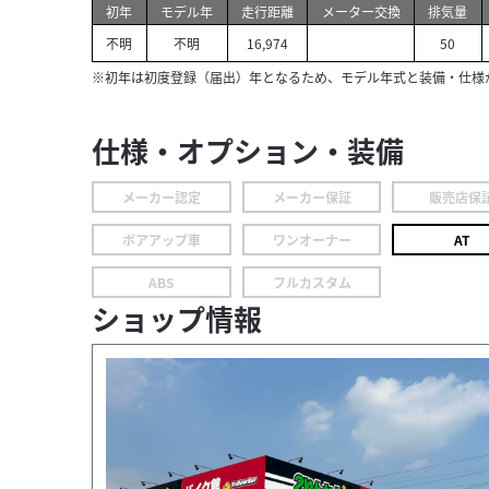
初年
モデル年
走行距離
メーター交換
排気量
不明
不明
16,974
50
※初年は初度登録（届出）年となるため、モデル年式と装備・仕様
仕様・オプション・装備
メーカー認定
メーカー保証
販売店保
ボアアップ車
ワンオーナー
AT
ABS
フルカスタム
ショップ情報