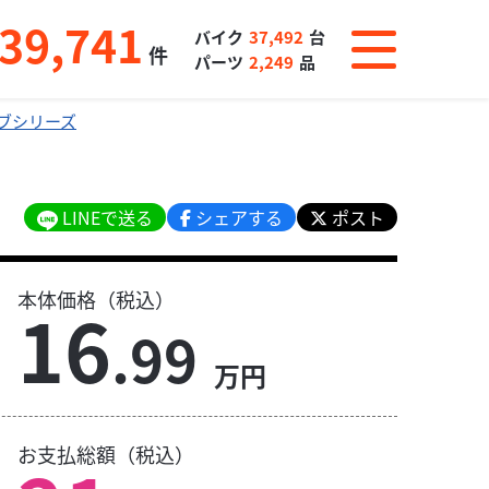
39,741
バイク
37,492
台
件
パーツ
2,249
品
ブシリーズ
LINEで送る
シェアする
ポスト
本体価格（税込）
16
.99
万円
お支払総額（税込）