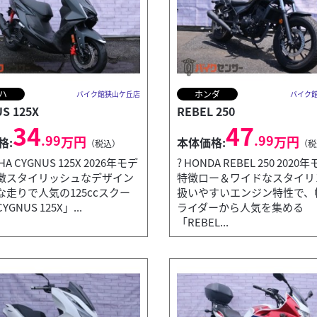
ハ
ホンダ
バイク館狭山ケ丘店
バイク
S 125X
REBEL 250
34
47
.99
.99
万円
万円
格:
本体価格:
（税込）
（税
AHA CYGNUS 125X 2026年モデ
? HONDA REBEL 250 202
徴スタイリッシュなデザイン
特徴ロー＆ワイドなスタイリ
な走りで人気の125ccスクー
扱いやすいエンジン特性で、
GNUS 125X」...
ライダーから人気を集める
「REBEL...