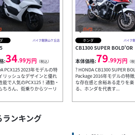
ダ
ホンダ
バイク館狭山ケ丘店
バイク
5
CB1300 SUPER BOLD'OR
34
79
.99
.99
万円
万円
格:
本体価格:
（税込）
（税
DA PCX125 2023年モデルの特
? HONDA CB1300 SUPER BOL
イリッシュなデザインと優れ
Package 2016年モデルの特
性能で人気のPCX125！通勤・
な存在感と余裕ある走りを楽
もちろん、街乗りからツーリ
る、ホンダを代表す...
連するランキング
特徴スタイリッシュなデザインと軽快な走りで人気の125ccスクーター「CYGNU