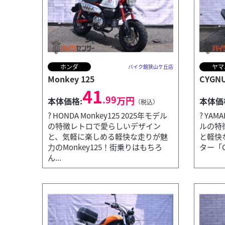
ホンダ
ヤマ
バイク館狭山ケ丘店
Monkey 125
CYGNU
41
.99
万円
本体価格:
本体価
（税込）
? HONDA Monkey125 2025年モデル
? YAM
の特徴レトロで愛らしいデザイン
ルの特
と、気軽に楽しめる軽快な走りが魅
と軽快
力のMonkey125！街乗りはもちろ
ター「CY
ん...