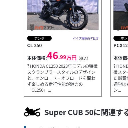
ホンダ
ホン
バイク館狭山ケ丘店
CL 250
PCX12
46
.99
万円
本体価格:
本体価
（税込）
? HONDA CL250 2023年モデルの特徴
? HON
スクランブラースタイルのデザイン
徴スタ
と、オンロード・オフロードを問わ
た燃費
ず楽しめる走行性能が魅力の
通学は
「CL250」...
ン...
ヤマハ
バイク館狭山ケ丘店
CYGNUS 125X
34
Super CUB 50に関
.99
万円
本体価格:
（税込）
? YAMAHA CYGNUS 125X 2026年モデルの