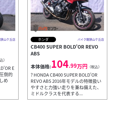
ホンダ
館狭山ケ丘店
バイク館狭山ケ丘店
CB400 SUPER BOLD'OR REVO
ABS
104
込）
.99
万円
本体価格:
（税込）
D'OR E
徴圧倒的
? HONDA CB400 SUPER BOLD'OR
しめ
REVO ABS 2016年モデルの特徴扱い
やすさと力強い走りを兼ね備えた、
ミドルクラスを代表する...
ホンダ
バイク館狭山ケ丘店
REBEL 25
本体価格:
S 125X」...
? HOND