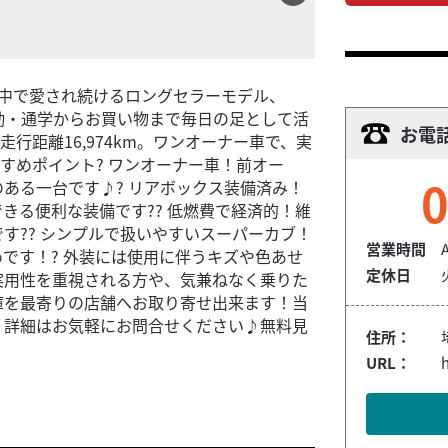
の特徴世界中で愛され続けるロングセラーモデル、
勤・通学からお買い物まで毎日の足として活
お電
走行距離16,974km。ワンオーナー車で、実
すめポイント? ワンオーナー車！前オー
0
ある一台です♪? リアボックス装備済み！
きる便利な装備です?? 低燃費で経済的！維
す?? シンプルで扱いやすいスーパーカブ！
営業時間
です！? 外装には使用に伴うキズや色あせ
定休日
実用性を重視される方や、気兼ねなく乗りた
庫を最寄りの店舗へお取り寄せ出来ます！当
！詳細はお気軽にお問合せください♪無料見
住所：
URL：
h