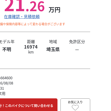
21
.26
万円
在庫確認・見積依頼
整備や保険内容等によって変わる場合がございます
モデル年
距離
地域
免許区分
16974
不明
埼玉県
--
km
64600
/08/08
31
家用
お気に入り
分！このバイクについて問い合わせる