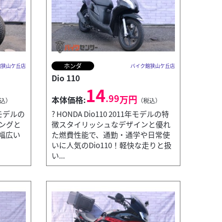
ホンダ
館狭山ケ丘店
バイク館狭山ケ丘店
Dio 110
14
.99
万円
本体価格:
込）
（税込）
0年モデルの
? HONDA Dio110 2011年モデルの特
ングと
徴スタイリッシュなデザインと優れ
幅広い
た燃費性能で、通勤・通学や日常使
いに人気のDio110！軽快な走りと扱
い...