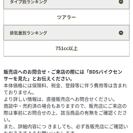
タイプ別ランキング
ツアラー
排気量別ランキング
ホンダ
バイク館越谷店
751cc以上
DUNK
17
.99
万円
本体価格:
（税込）
人気の50ccプレミアムスクーターホンダ ダンク（Dunk）
販売店へのお問合せ・ご来店の際には「BDSバイクセン
2022年モデル！カラーは圧倒的な支持を集めるお洒落なソ
サーを見た」とお伝えください。
リッド系カラー「パールディープマッド...
本体価格には保険料、税金、登録等に伴う費用等は含まれ
ておりません。
より詳しい情報は、直接販売店へお問合せください。
商談中・売約済の場合もありますので、販売店にご来店の
際は事前にお問合せの上、該当商品の有無をご確認くださ
い。
また、詳細内容につ きましても、必ず各販売店にご確認い