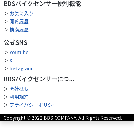
BDSバイクセンサー便利機能
＞
お気に入り
＞
閲覧履歴
＞
検索履歴
公式SNS
＞
Youtube
＞
X
＞
Instagram
BDSバイクセンサーについて
＞
会社概要
＞
利用規約
＞
プライバシーポリシー
スズキ
バイク館越谷店
Intruder 400 Classic
Copyright © 2022 BDS COMPANY. All Rights Reserved.
84
.99
万円
本体価格:
（税込）