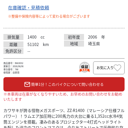
在庫確認・見積依頼
※整備や保険内容等によって変わる場合がございます
排気量
1400
cc
初年度
2006
年
地域
埼玉県
距離
51102
km
免許区分
--
商品番号：B663032
更新日：2026/08/06
お気に入り
車台番号：786
使用歴：自家用
簡単1分！このバイクについて問い合わせる
※本車両は在庫がなくなりやすいため、お早めのお問い合わせをお勧め
いたします
カワサキが誇る怪物メガスポーツ、ZZ-R1400（マレーシア仕様フル
パワー）！ラムエア加圧時に200馬力の大台に乗る1,352cc水冷4気
筒エンジンを搭載。凄みのあるプロジェクター4灯式ヘッドライト
を配した迫力のフロントマスクは、今なおストリートで圧倒的な存