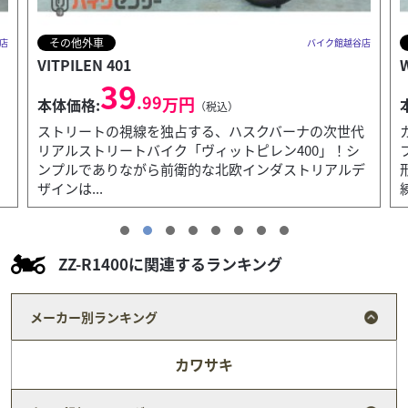
その他外車
店
バイク館越谷店
VITPILEN 401
39
.99
万円
本体価格:
（税込）
ストリートの視線を独占する、ハスクバーナの次世代
リアルストリートバイク「ヴィットピレン400」！シ
ッ
ンプルでありながら前衛的な北欧インダストリアルデ
ザインは...
ZZ-R1400に関連するランキング
メーカー別ランキング
カワサキ