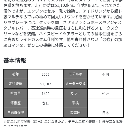
在感を放ちます。走行距離は51,102km。年式相応に走られてきた
個体ですが、エンジンはセル一発で始動し、アイドリングから超ド
級マルチならではの極めて図太いサウンドを響かせています。足回
りやブレーキには、タッチを向上させるメッシュホースやアジャス
タブルレバー、高速巡航時の風圧をさらに和らげるスモークスク
リーンなどを装備。ハイスピードツアラーとしての基本性能をさら
に高めたライトカスタム仕様です。他を寄せ付けない「最強」の加
速ロマンを、ぜひこの機会に体感してください！
基本情報
初年
モデル年
2006
不明
走行距離
メーター交換
51,102
排気量
カラー
1400
ｸﾞﾚｰ
修復歴
車検
なし
自賠責保険
製造国
日本
※初年は初度登録（届出）年となるため、モデル年式と装備・仕様が異なる場
合がございます。