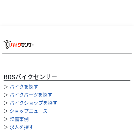
BDSバイクセンサー
＞
バイクを探す
カワサキ
バイク館越谷店
W800
＞
バイクパーツを探す
69
＞
バイクショップを探す
.99
万円
本体価格:
（税込）
＞
ショップニュース
カワサキ「W」の歴史を語る上で外せない名車、W800ファ
＞
整備事例
イナルエディション！現代のバイクにはない、造形物とし
＞
求人を探す
ての美しさが凝縮された1台です。特に、熟練の職...