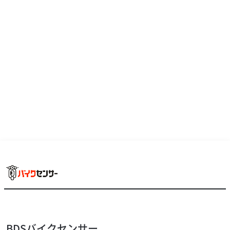
ホンダ
バイク館越谷店
DUNK
17
.99
万円
本体価格:
（税込）
BDSバイクセンサー
人気の50ccプレミアムスクーターホンダ ダンク（Dunk）