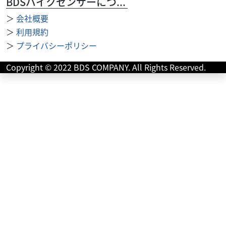
VITPILEN 401
BDSバイクセンサーについて
39
＞
会社概要
.99
万円
本体価格:
（税込）
＞
利用規約
ストリートの視線を独占する、ハスクバーナの次世代リア
＞
プライバシーポリシー
ルストリートバイク「ヴィットピレン400」！シンプルであ
りながら前衛的な北欧インダストリアルデザインは...
Copyright © 2022 BDS COMPANY. All Rights Reserved.