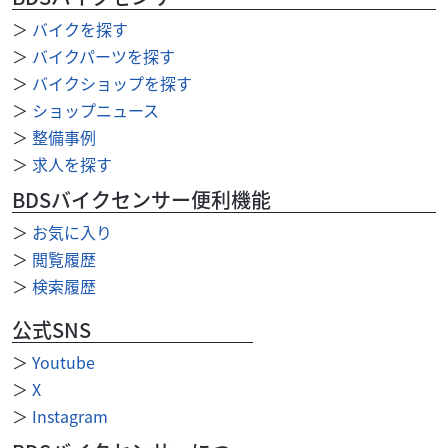
2022年モデル！カラーは圧倒的な支持を集めるお洒落なソ
＞
バイクを探す
リッド系カラー「パールディープマッド...
＞
バイクパーツを探す
＞
バイクショップを探す
＞
ショップニュース
＞
整備事例
＞
求人を探す
BDSバイクセンサー便利機能
＞
お気に入り
＞
閲覧履歴
＞
検索履歴
公式SNS
＞
Youtube
＞
X
＞
Instagram
その他外車
バイク館越谷店