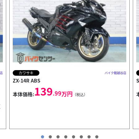
スズキ
店
バイク館越谷店
ST250 E-type
34
.99
万円
本体価格:
（税込）
ド