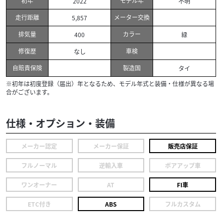
初年
モデル年
2022
不明
走行距離
メーター交換
5,857
排気量
カラー
400
緑
修復歴
車検
なし
自賠責保険
製造国
タイ
※初年は初度登録（届出）年となるため、モデル年式と装備・仕様が異なる場
合がございます。
仕様・オプション・装備
メーカー認定
メーカー保証
販売店保証
フルノーマル
逆輸入車
ボアアップ車
ワンオーナー
AT
FI車
ETC付き
ABS
フルカスタム