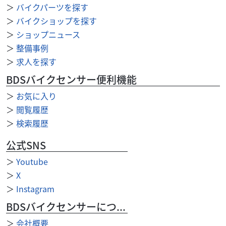
＞
バイクパーツを探す
タケガワ製マフラー（政府認証）・足回り、ブレー...
＞
バイクショップを探す
＞
ショップニュース
＞
整備事例
＞
求人を探す
BDSバイクセンサー便利機能
＞
お気に入り
＞
閲覧履歴
＞
検索履歴
公式SNS
＞
Youtube
＞
X
＞
Instagram
ホンダ
BDSバイクセンサーについて
バイク館座間店
ZOOMER
＞
会社概要