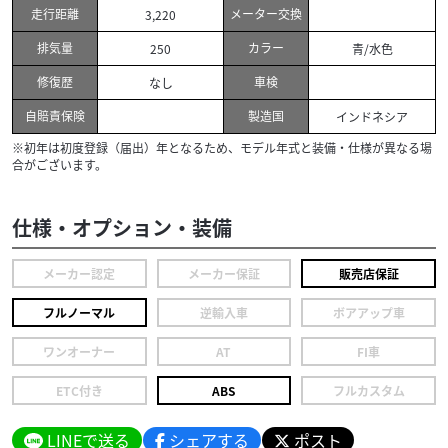
走行距離
メーター交換
3,220
排気量
カラー
250
青/水色
修復歴
車検
なし
自賠責保険
製造国
インドネシア
※初年は初度登録（届出）年となるため、モデル年式と装備・仕様が異なる場
合がございます。
仕様・オプション・装備
メーカー認定
メーカー保証
販売店保証
フルノーマル
逆輸入車
ボアアップ車
ワンオーナー
AT
FI車
ETC付き
ABS
フルカスタム
LINEで送る
シェアする
ポスト