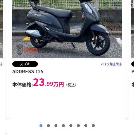
ホンダ
店
バイク館座間店
PCX125
G
29
.99
万円
本体価格:
（税込）