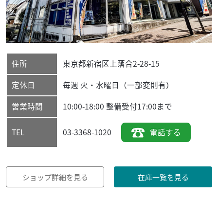
住所
東京都
新宿区
上落合2-28-15
定休日
毎週 火・水曜日（一部変則有）
営業時間
10:00-18:00 整備受付17:00まで
03-3368-1020
電話する
TEL
ショップ詳細を見る
在庫一覧を見る