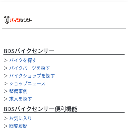
スズキ
スズキワールド新宿
BDSバイクセンサー
DR-Z4S 2025年モデル ETC付き ワンオーナー
99
＞
バイクを探す
.90
万円
本体価格:
（税込）
＞
バイクパーツを探す
『当店では末永くお客様にアフターサービスをご提供させ
＞
バイクショップを探す
ていただく為、一都六県にお住まいの方で当社グループ店
＞
ショップニュース
に整備ご入庫いただけるお客様への販売とさせていただ...
＞
整備事例
＞
求人を探す
BDSバイクセンサー便利機能
＞
お気に入り
＞
閲覧履歴