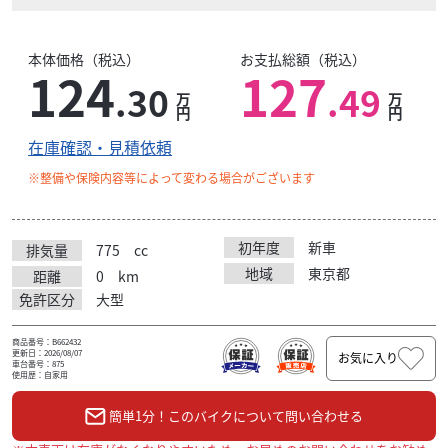
本体価格（税込）
お支払総額（税込）
124
127
.30
.49
万
万
円
円
在庫確認・見積依頼
※整備や保険内容等によって変わる場合がございます
初年度
新車
排気量
775
cc
地域
東京都
距離
0
km
免許区分
大型
商品番号：B662432
更新日：2026/08/07
お気に入り
車台番号：875
使用歴：自家用
簡単1分！このバイクについて問い合わせる