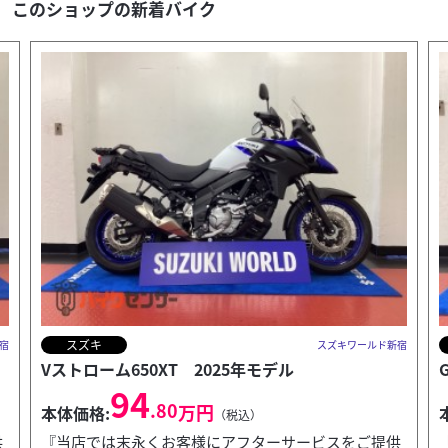
このショップの新着バイク
スズキ
宿
スズキワールド新宿
GSX-8R 9205km走行 2024年モデル
89
.80
万円
本体価格:
（税込）
供
『当店では末永くお客様にアフターサービスをご提供