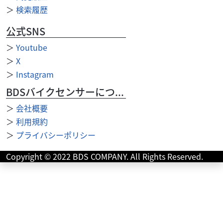
＞
検索履歴
公式SNS
＞
Youtube
＞
X
＞
Instagram
BDSバイクセンサーについて
＞
会社概要
スズキ
スズキワールド新宿
＞
利用規約
GSX-S1000 2026年モデル ★決算キャンペーン対
＞
プライバシーポリシー
象...
152
Copyright © 2022 BDS COMPANY. All Rights Reserved.
.90
万円
本体価格:
（税込）
『当店では末永くお客様にアフターサービスをご提供させ
ていただく為、一都六県にお住まいの方で当社グループ店
に整備ご入庫いただけるお客様への販売とさせていただ...