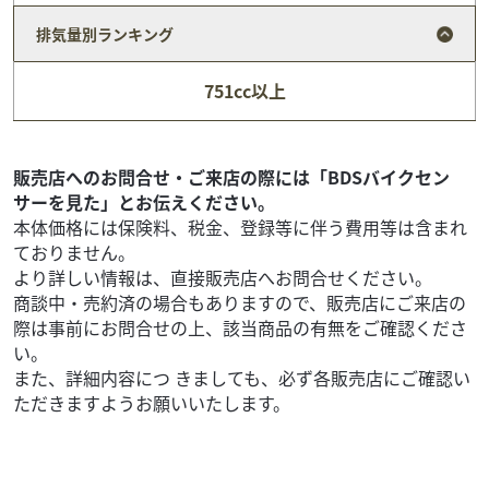
スズキ
スズキワールド新宿
排気量別ランキング
Vストローム650XT 2025年モデル
94
.80
万円
本体価格:
751cc以上
（税込）
『当店では末永くお客様にアフターサービスをご提供させ
ていただく為、一都六県にお住まいの方で当社グループ店
に整備ご入庫いただけるお客様への販売とさせていただ...
販売店へのお問合せ・ご来店の際には「BDSバイクセン
サーを見た」とお伝えください。
本体価格には保険料、税金、登録等に伴う費用等は含まれ
ておりません。
より詳しい情報は、直接販売店へお問合せください。
商談中・売約済の場合もありますので、販売店にご来店の
際は事前にお問合せの上、該当商品の有無をご確認くださ
い。
また、詳細内容につ きましても、必ず各販売店にご確認い
ただきますようお願いいたします。