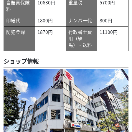
自賠責保険
10630円
重量税
5700円
料
印紙代
1800円
ナンバー代
800円
防犯登録
1870円
行政書士費
11100円
用（練
馬）・送料
ショップ情報