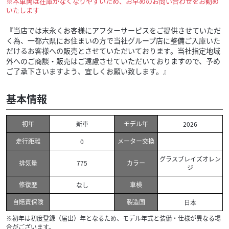
※本車両は在庫がなくなりやすいため、お早めのお問い合わせをお勧め
いたします
『当店では末永くお客様にアフターサービスをご提供させていただ
く為、一都六県にお住まいの方で当社グループ店に整備ご入庫いた
だけるお客様への販売とさせていただいております。当社指定地域
外へのご商談・販売はご遠慮させていただいておりますので、予め
ご了承下さいますよう、宜しくお願い致します。』
基本情報
初年
モデル年
新車
2026
走行距離
メーター交換
0
グラスブレイズオレン
排気量
カラー
775
ジ
修復歴
車検
なし
自賠責保険
製造国
日本
※初年は初度登録（届出）年となるため、モデル年式と装備・仕様が異なる場
合がございます。