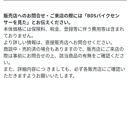
56
.99
万円
本体価格:
（税込）
Vツインエンジンの鼓動感とカフェレーサースタイルが融合
販売店へのお問合せ・ご来店の際には「BDSバイクセン
したSV650Xが入荷しました！高年式の2023年モデルで、走
サーを見た」とお伝えください。
りの質を高める豪華パーツが多数装着され...
本体価格には保険料、税金、登録等に伴う費用等は含まれ
ておりません。
より詳しい情報は、直接販売店へお問合せください。
商談中・売約済の場合もありますので、販売店にご来店の
際は事前にお問合せの上、該当商品の有無をご確認くださ
い。
また、詳細内容につ きましても、必ず各販売店にご確認い
ただきますようお願いいたします。