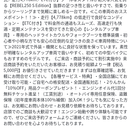
る【REBEL250 S Edition】抜群の足つき性と扱いやすさで、街乗り
からツーリングまで気軽に楽しめる一台です。≪この車両のおスス
メポイント！！≫・走行【4,778km】の低走行で良好なコンディ
ション・【ETC付き】で料金所の通過もスムーズ、高速走行も快
適・定期メンテナンスを受けてきた安心の【レンタルアップ車
両】・専用のヘッドライトカウルやフォークブーツを標準装備・初
心者や小柄な方でも安心の圧倒的な足つきの良さ≪車両特徴につい
て≫2021年式で外装・機関ともに良好な状態を保っています。素性
が明確なレンタルアップ車両で扱いやすく、初めての中型バイクに
もおすすめのモデルです。《ご来店・商談予約にて割引実施中》来
店商談予約をいただいたお客様は、お見積り総額より一律【税込
5,000円】お値引きさせていただきます！まずは在庫確認等、お気
軽にお問合せください。【各種サービス・特典】・全国店舗にてお
受け取り可能・ご自宅への格安配送・全国通販対応！・2りんかん
「10％OFF」用品クーポンプレゼント！・エンジンオイル代1回分
無料チケット進呈！（工賃別途）・オートバイ専用任意保険、盗難
保険（初年度車両本体100％補償）加入OK！少しでも気になった方
は、お気軽にお問い合わせ・お見積り依頼をお待ちしております。
店頭でのご商談も大歓迎です！エンジン始動や跨り体験も可能です
ので、ぜひご来店予約フォームよりご連絡ください。皆さまからの
お問い合わせを心よりお待ちしております。