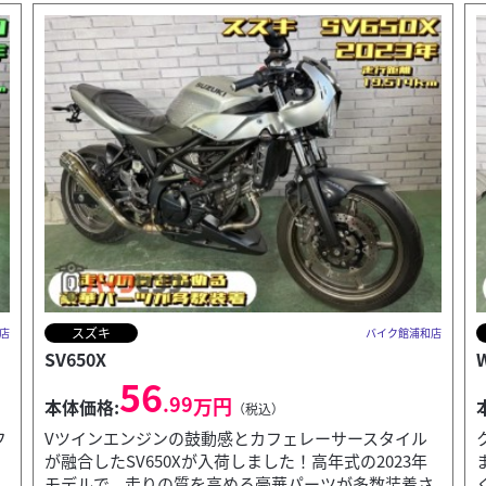
カワサキ
店
バイク館浦和店
W175
T
22
.99
万円
本体価格:
（税込）
クラシカルな造形美が魅力のカワサキW175が入荷し
ました。2022年モデルで走行距離は4698kmと少な
さ
く、非常に綺麗な状態です。今では珍しいキャブレ