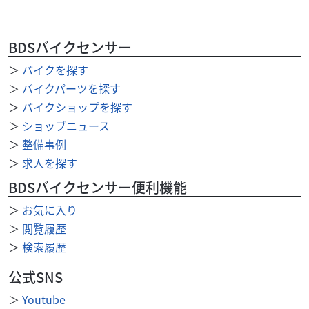
BDSバイクセンサー
＞
バイクを探す
ホンダ
バイク館浦和店
TACT Basic
＞
バイクパーツを探す
22
＞
バイクショップを探す
.99
万円
本体価格:
（税込）
＞
ショップニュース
ホンダの人気スクーター「TACT Basic」が入荷しました！
＞
整備事例
2025年モデルの最新型で、走行距離はわずか313km。ワン
＞
求人を探す
オーナー車両のため、非常に良好な...
BDSバイクセンサー便利機能
＞
お気に入り
＞
閲覧履歴
＞
検索履歴
公式SNS
＞
Youtube