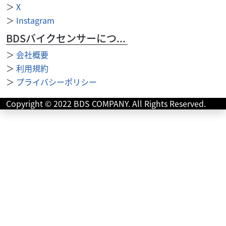
＞
X
＞
Instagram
BDSバイクセンサーについて
＞
会社概要
＞
利用規約
＞
プライバシーポリシー
ホンダ
バイク館浦和店
CB400 SUPER BOLD'OR REVO ABS
Copyright © 2022 BDS COMPANY. All Rights Reserved.
103
.99
万円
本体価格:
（税込）
並列4気筒エンジンを搭載し、爽快な加速と安定感ある走り
が魅力のCB400スーパーボルドールが入荷しました。高年
式の2019年モデルで、ETCやグリップヒー...