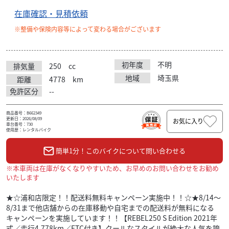
在庫確認・見積依頼
※整備や保険内容等によって変わる場合がございます
初年度
不明
排気量
250
cc
地域
埼玉県
距離
4778
km
免許区分
--
商品番号：B662349
更新日：2026/08/09
お気に入り
車台番号：730
使用歴：レンタルバイク
簡単1分！このバイクについて問い合わせる
※本車両は在庫がなくなりやすいため、お早めのお問い合わせをお勧め
いたします
★☆浦和店限定！！配送料無料キャンペーン実施中！！☆★8/14～
8/31まで他店舗からの在庫移動や自宅までの配送料が無料になる
キャンペーンを実施しています！！【REBEL250 S Edition 2021年
式／走行4,778km／ETC付き】クールなスタイルが絶大な人気を誇