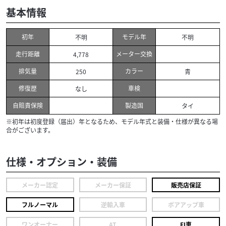
基本情報
初年
モデル年
不明
不明
走行距離
メーター交換
4,778
排気量
カラー
250
青
修復歴
車検
なし
自賠責保険
製造国
タイ
※初年は初度登録（届出）年となるため、モデル年式と装備・仕様が異なる場
合がございます。
仕様・オプション・装備
メーカー認定
メーカー保証
販売店保証
フルノーマル
逆輸入車
ボアアップ車
ワンオーナー
AT
FI車