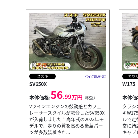
スズキ
カワ
バイク館浦和店
SV650X
W175
56
.99
万円
本体価格:
本体価
（税込）
Vツインエンジンの鼓動感とカフェ
クラシ
レーサースタイルが融合したSV650X
キW17
が入荷しました！高年式の2023年モ
ルで走
デルで、走りの質を高める豪華パー
常に綺
ツが多数装着され...
キャブレ