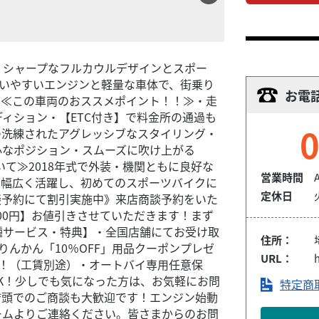
TC付き】シャープなフルカウルデザインとスポー
】扱いやすいエンジンと軽量な車体で、街乗り
お電
。≪この車両のおススメポイント！！≫・走
ディション・【ETC付き】で料金所の通過も
0
つ洗練されたアグレッシブなスタイリング・
心なポジション・スムーズに吹け上がる
いて≫2018年式で外装・機関ともに良好な
営業時間
で幅広く活躍し、初めてのスポーツバイクに
定休日
談予約にて割引実施中》来店商談予約をいた
00円】お値引きさせていただきます！まず
種サービス・特典】・全国店舗にてお受け取
住所：
んかん「10％OFF」用品クーポンプレゼ
URL：
h
呈！（工賃別途）・オートバイ専用任意保
OK！少しでも気になった方は、お気軽にお問
特定商
店頭でのご商談も大歓迎です！エンジン始動
ームよりご連絡ください。皆さまからのお問