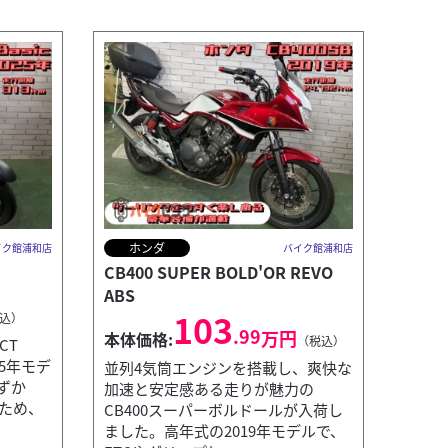
ホンダ
イク館浦和店
バイク館浦和店
CB400 SUPER BOLD'OR REVO
ABS
103
込）
.99
万円
本体価格:
（税込）
CT
25年モデ
並列4気筒エンジンを搭載し、爽快な
ずか
加速と安定感ある走りが魅力の
のため、
CB400スーパーボルドールが入荷し
ました。高年式の2019年モデルで、