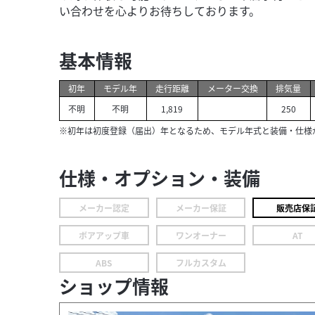
い合わせを心よりお待ちしております。
基本情報
初年
モデル年
走行距離
メーター交換
排気量
不明
不明
1,819
250
※初年は初度登録（届出）年となるため、モデル年式と装備・仕様
仕様・オプション・装備
メーカー認定
メーカー保証
販売店保
ボアアップ車
ワンオーナー
AT
ABS
フルカスタム
ショップ情報