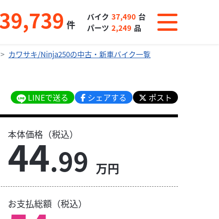
39,739
バイク
37,490
台
件
パーツ
2,249
品
カワサキ/Ninja250の中古・新車バイク一覧
LINEで送る
シェアする
ポスト
本体価格（税込）
44
.99
万円
お支払総額（税込）