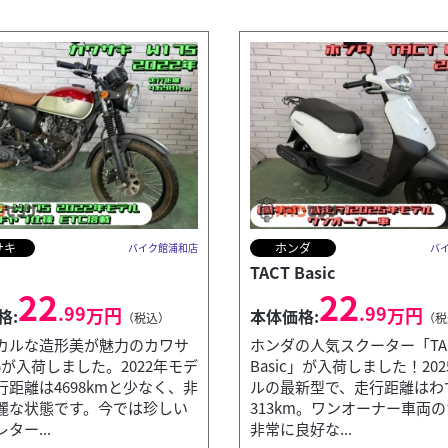
サキ
ホンダ
バイク館浦和店
バ
TACT Basic
22
22
.99
.99
万円
万円
格:
本体価格:
（税込）
（税
カルな造形美が魅力のカワサ
ホンダの人気スクーター「TA
5が入荷しました。2022年モデ
Basic」が入荷しました！20
行距離は4698kmと少なく、非
ルの最新型で、走行距離はわ
麗な状態です。今では珍しい
313km。ワンオーナー車両
ター...
非常に良好な...