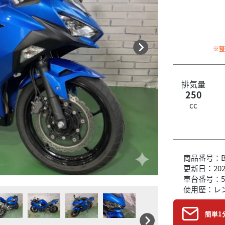
※
排気量
250
cc
商品番号：B6
更新日：2026
車台番号：5
使用歴：レ
簡単1