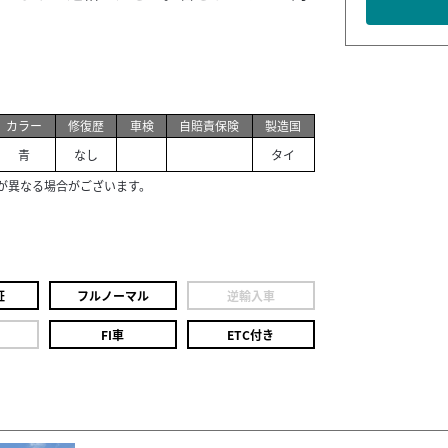
カラー
修復歴
車検
自賠責保険
製造国
青
なし
タイ
が異なる場合がございます。
証
フルノーマル
逆輸入車
FI車
ETC付き