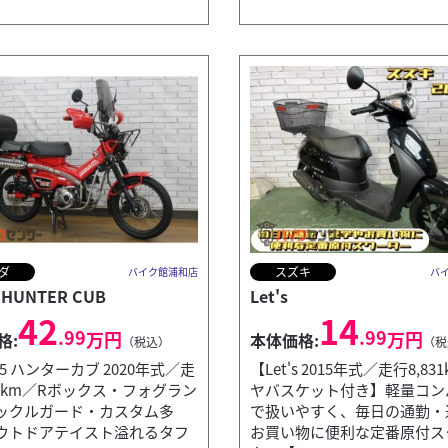
ダ
スズキ
バイク館浦和店
バ
 HUNTER CUB
Let's
42
14
.99
.99
万円
万円
格:
本体価格:
（税込）
（税
25 ハンターカブ 2020年式／走
【Let's 2015年式／走行8,83
74km／Rボックス・フォグラン
ヤバスケット付き】軽量コン
ックルガード・カスタム多
で扱いやすく、毎日の通勤・
ウトドアテイスト溢れるタフ
お買い物に便利な定番原付ス