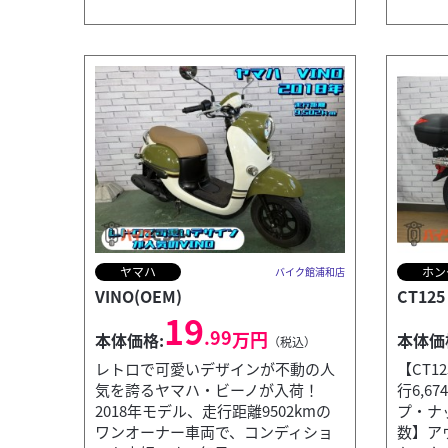
ヤマハ
ホン
バイク館浦和店
VINO(OEM)
CT125
19
.99
万円
本体価格:
本体価
（税込）
レトロで可愛いデザインが不動の人
【CT1
気を誇るヤマハ・ビーノが入荷！
行6,6
2018年モデル、走行距離9502kmの
プ・ナ
ワンオーナー車両で、コンディショ
数】ア