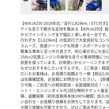
【NINJA250 2018年式／走行1,819km／E
ティな走りで絶大な支持を集める【NINJA250
からワインディングまで幅広く楽しめる一台です
行わずか【1,819km】の低走行で大変良好なコン
スムーズ、高速ツーリングも快適・スポーティか
軽量な車体と足つきの良さで、初心者の方にも安
250cc2気筒エンジンの爽快な走り≪車両特徴につ
状態を保っています。日常使いからツーリングま
もぜひおすすめしたいモデルです。《ご来店・商
だいたお客様は、お見積り総額より一律【税込5,0
は在庫確認等、お気軽にお問合せください。【各
り可能・ご自宅への格安配送・全国通販対応！・2り
ント！・エンジンオイル代1回分無料チケット進
険、盗難保険（初年度車両本体100％補償）加入
い合わせ・お見積り依頼をお待ちしております。
や跨り体験も可能ですので、ぜひご来店予約フォ