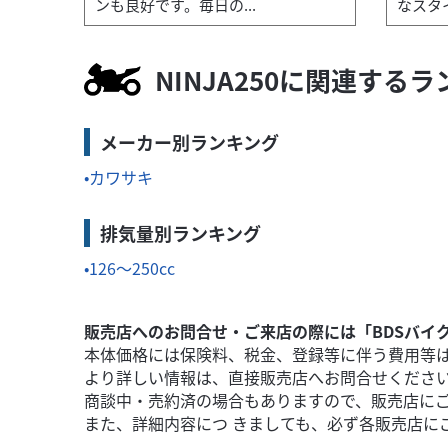
ンも良好です。毎日の...
なスタイ.
カワサキ
バイク館浦和店
W175
22
.99
万円
本体価格:
NINJA250に関連する
（税込）
数装着され...
クラシカルな造形美が魅力のカワサキW175
メーカー別ランキング
カワサキ
排気量別ランキング
126～250cc
販売店へのお問合せ・ご来店の際には「BDSバイ
本体価格には保険料、税金、登録等に伴う費用等
より詳しい情報は、直接販売店へお問合せくださ
商談中・売約済の場合もありますので、販売店に
また、詳細内容につ きましても、必ず各販売店に