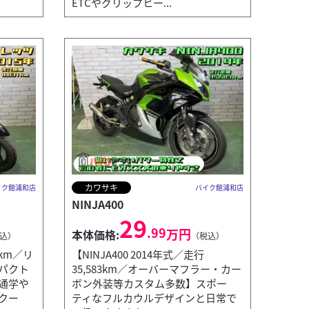
ETCやグリップヒー...
カワサキ
イク館浦和店
バイク館浦和店
NINJA400
29
.99
万円
本体価格:
込）
（税込）
1km／リ
【NINJA400 2014年式／走行
パクト
35,583km／オーバーマフラー・カー
通学や
ボン外装等カスタム多数】スポー
クー
ティなフルカウルデザインと日常で