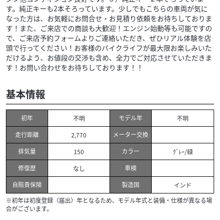
す。純正キーも2本そろっています。少しでもこちらの車両が気に
なった方は、お気軽にお問合せ・お見積り依頼をお待ちしておりま
す！また、ご来店での商談も大歓迎！エンジン始動等も可能ですの
で、ご来店予約フォームよりご連絡いただき、ぜひリアル体験を店
頭で行ってください！お客様のバイクライフが最大限お楽しみいた
だけるよう、お値段の交渉も含め、全力でご対応させていただきま
す！お問い合わせをお待ちしております！！
基本情報
初年
モデル年
不明
不明
走行距離
メーター交換
2,770
排気量
カラー
150
ｸﾞﾚｰ/緑
修復歴
車検
なし
自賠責保険
製造国
インド
※初年は初度登録（届出）年となるため、モデル年式と装備・仕様が異なる場
合がございます。