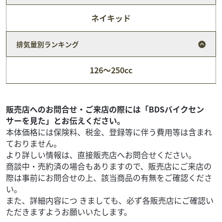
ネイキッド
排気量別ランキング
ホンダ
バイク館甲府店
126～250cc
CB400 SUPER BOLD'OR
91
.99
万円
本体価格:
（税込）
/////////////////////////////カスタム多数！程度良好な
販売店へのお問合せ・ご来店の際には「BDSバイクセン
CB400SBです。≪この車両のカスタムポイント≫・モリワ
サーを見た」とお伝えください。
キフルエキ、シ...
本体価格には保険料、税金、登録等に伴う費用等は含まれ
ておりません。
より詳しい情報は、直接販売店へお問合せください。
商談中・売約済の場合もありますので、販売店にご来店の
際は事前にお問合せの上、該当商品の有無をご確認くださ
い。
また、詳細内容につ きましても、必ず各販売店にご確認い
ただきますようお願いいたします。