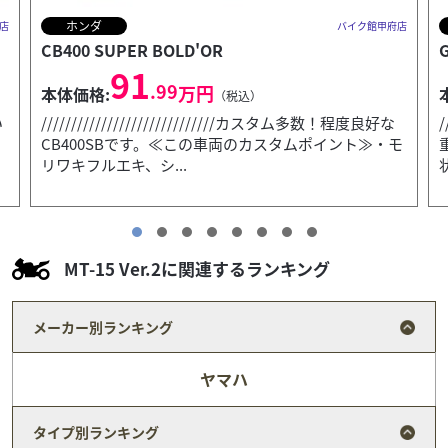
スズキ
店
バイク館甲府店
GSX-S125
30
.99
万円
本体価格:
（税込）
/////////////////////////////フルサイズで原付二種の貴
/
モ
重なモデル。新車販売は終了となっておりますので、
状態の良い中古は今のうち...
MT-15 Ver.2に関連するランキング
メーカー別ランキング
ヤマハ
タイプ別ランキング