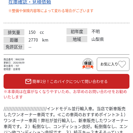
在庫確認・見積依頼
※整備や保険内容等によって変わる場合がございます
初年度
不明
排気量
150
cc
地域
山梨県
距離
2770
km
免許区分
--
商品番号：B662338
更新日：2026/08/09
お気に入り
車台番号：707
使用歴：自家用
簡単1分！このバイクについて問い合わせる
※本車両は在庫がなくなりやすいため、お早めのお問い合わせをお勧め
いたします
/////////////////////////////インドモデル並行輸入車。当店で新車販売
したワンオーナー車両です。≪この車両のおすすめポイント≫１）
ワンオーナー車両！弊社が並行輸入し、新車販売したワンオーナー
車両です。２）転倒なし、コンディション良好。転倒傷なし、エン
ジン他コンディション良好です。３）純正キー２本そろっていま