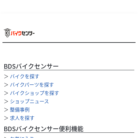
BDSバイクセンサー
＞
バイクを探す
ホンダ
バイク館甲府店
＞
バイクパーツを探す
GB350 C
＞
バイクショップを探す
65
＞
ショップニュース
.99
万円
本体価格:
（税込）
＞
整備事例
/////////////////////////////GB350よりもクラシック感がある
＞
求人を探す
「C」モデル。こんな人におすすめ、・クラシックスタイル
のバイク...
BDSバイクセンサー便利機能