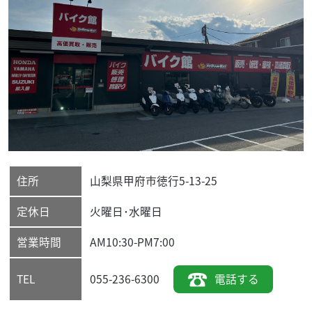
住所
山梨県
甲府市
徳行5-13-25
定休日
火曜日･水曜日
営業時間
AM10:30-PM7:00
055-236-6300
電話する
TEL