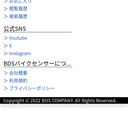
＞
お気に入り
＞
閲覧履歴
＞
検索履歴
公式SNS
＞
Youtube
＞
X
＞
Instagram
BDSバイクセンサーについて
＞
会社概要
＞
利用規約
＞
プライバシーポリシー
カワサキ
バイク館甲府店
Copyright © 2022 BDS COMPANY. All Rights Reserved.
NINJA1100 SX
168
.99
万円
本体価格:
（税込）