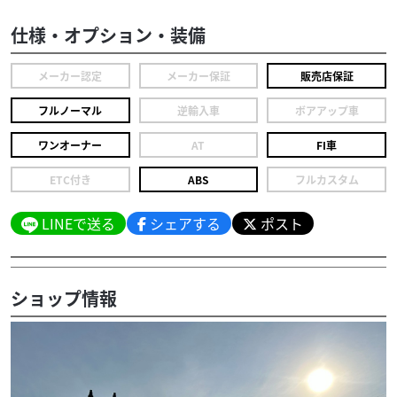
仕様・オプション・装備
メーカー認定
メーカー保証
販売店保証
フルノーマル
逆輸入車
ボアアップ車
ワンオーナー
AT
FI車
ETC付き
ABS
フルカスタム
LINEで送る
シェアする
ポスト
ショップ情報