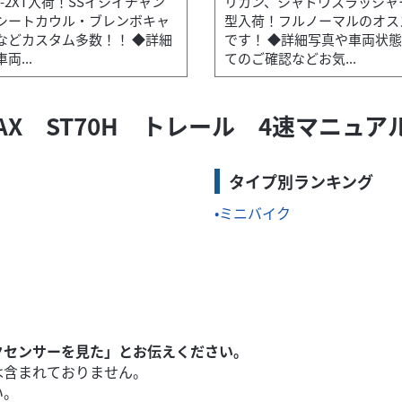
50-2XT入荷！SSイシイチャン
リカン、シャドウスラッシャ
シートカウル・ブレンボキャ
型入荷！フルノーマルのオス
などカスタム多数！！ ◆詳細
です！ ◆詳細写真や車両状
グストップ...
両...
てのご確認などお気...
AX ST70H トレール 4速マニュ
CX150入荷！ご通勤・ご通学にいかがですか？？ ◆納車整備時に前後
タイプ別ランキング
ミニバイク
クセンサーを見た」とお伝えください。
は含まれておりません。
い。