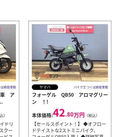
ヤマハ
くば絶版車館
バイク王 つくば絶版車館
ル車 ア
フォーゲル QB50 アロマグリー
.
ン ！!
42
.80
万円
本体価格:
込）
（税込）
アイドリ
【セールスポイント！】 ◆オフロー
スクー
ドテイストな2ストミニバイク、
ービス
フォーゲルQB50入荷！ ◆詳細写真