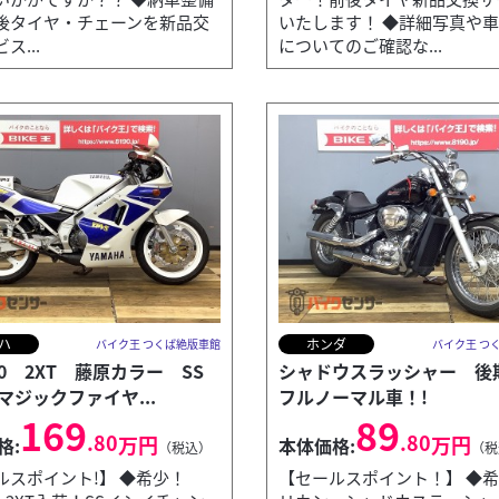
後タイヤ・チェーンを新品交
いたします！ ◆詳細写真や
ス...
についてのご確認な...
ハ
ホンダ
バイク王 つくば絶版車館
バイク王 つ
50 2XT 藤原カラー SS
シャドウスラッシャー 
マジックファイヤ...
フルノーマル車！!
169
89
.80
.80
万円
万円
格:
本体価格:
（税込）
（税
ルスポイント!】 ◆希少！
【セールスポイント！】 ◆