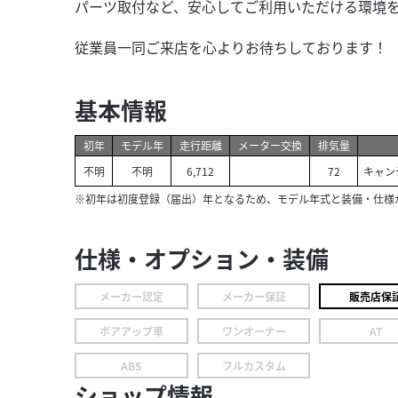
パーツ取付など、安心してご利用いただける環境
従業員一同ご来店を心よりお待ちしております！
基本情報
初年
モデル年
走行距離
メーター交換
排気量
不明
不明
6,712
72
キャン
※初年は初度登録（届出）年となるため、モデル年式と装備・仕様
仕様・オプション・装備
メーカー認定
メーカー保証
販売店保
ボアアップ車
ワンオーナー
AT
ABS
フルカスタム
ショップ情報