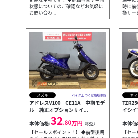
状態についてのご確認などお気軽に
時に前
お問い合わ...
換サービ
スズキ
ヤマ
バイク王 つくば絶版車館
アドレスV100 CE11A 中期モデ
TZR2
ル 純正オプションサイ...
イシイ
32
.80
万円
本体価格:
本体価
（税込）
【セールスポイント！】 ◆前型後期
【セー