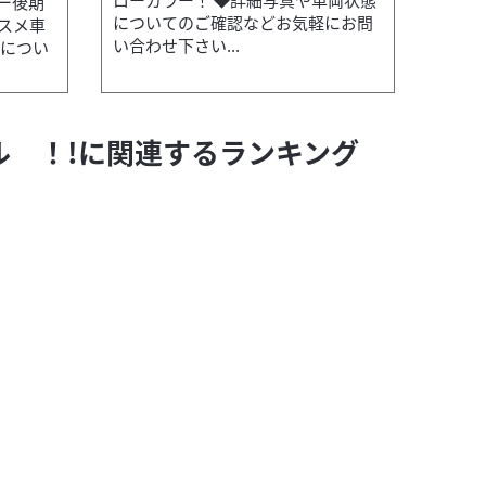
ー後期
についてのご確認などお気軽にお問
スメ車
い合わせ下さい...
ホンダ
バイク王 つくば絶版車館
態につい
PCX J
本体価格:
アル ！!に関連するランキング
タイヤ・チェーンを新品交換サービス...
【セールス