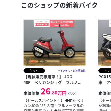
このショップの新着バイク
ヤマハ
ホン
バイク王 つくば絶版車館
【現状販売専用車！】 JOG
PCX1
48F ペリカンジョグ フルノ...
車 ア
26
.80
万円
本体価格:
本体価
（税込）
【セールスポイント！】 ◆前期ペリ
【セー
カンJOG(48F)入荷！フルノーマルの
か393
奇麗な車輌です！ ◆詳細写真や車両
通学に