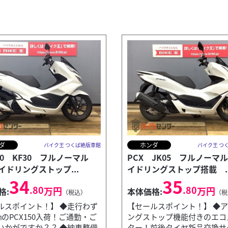
ダ
ホンダ
バイク王 つくば絶版車館
バイク王 つ
50 KF30 フルノーマル
PCX JK05 フルノーマ
イドリングストップ...
イドリングストップ搭載 ..
34
35
.80
.80
万円
万円
格:
本体価格:
（税込）
（税
ルスポイント！】 ◆走行わず
【セールスポイント！】 ◆
㎞のPCX150入荷！ご通勤・ご
ングストップ機能付きのエコ
いかがですか？？ ◆納車整備
ター！前後タイヤ新品交換サ