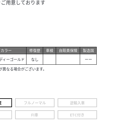
をご用意しております
カラー
修復歴
車検
自賠責保険
製造国
ディーゴールド
なし
ーー
が異なる場合がございます。
証
フルノーマル
逆輸入車
FI車
ETC付き