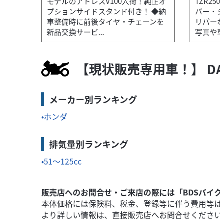
モデルのアドレスV100入荷！純正オ
TZR2
プションサイドスタンド付き！ ◆納
バー・
ホンダ
王 つくば絶版車館
車整備時に前後タイヤ・チェーンを
リパー
PCX150 KF30 フルノーマル車 アイドリン
新品交換サービ...
写真や車
34
.80
万円
本体価格:
（税込）
【現状販売専用車！】 D
..
【セールスポイント！】 ◆走行わずか393㎞のP
メーカー別ランキング
ホンダ
排気量別ランキング
51～125cc
販売店へのお問合せ・ご来店の際には「BDSバイ
本体価格には保険料、税金、登録等に伴う費用等
より詳しい情報は、直接販売店へお問合せくださ