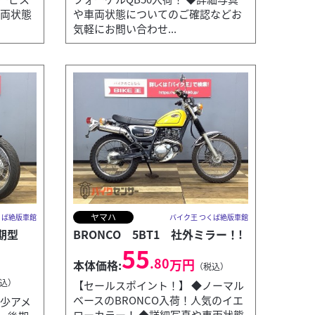
車両状態
や車両状態についてのご確認などお
気軽にお問い合わせ...
ヤマハ
くば絶版車館
バイク王 つくば絶版車館
後期型
BRONCO 5BT1 社外ミラー！!
55
.80
万円
本体価格:
（税込）
込）
【セールスポイント！】 ◆ノーマル
ベースのBRONCO入荷！人気のイエ
希少アメ
ローカラー！ ◆詳細写真や車両状態