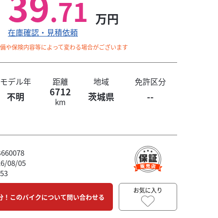
39
.71
万円
在庫確認・見積依頼
整備や保険内容等によって変わる場合がございます
モデル年
距離
地域
免許区分
6712
不明
茨城県
--
km
60078
/08/05
53
お気に入り
分！このバイクについて問い合わせる