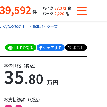
39,592
バイク
37,372
台
件
パーツ
2,220
品
ンダ/DAX70の中古・新車バイク一覧
LINEで送る
シェアする
ポスト
本体価格（税込）
35
.80
万円
お支払総額（税込）