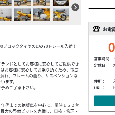
お電
0
0ブロックタイヤのDAX70トレール入荷！
営業時間
ブランドとしてお客様に安心してご提供でき
定休日
ではお客様に安心してお乗り頂くため、徹底
ル漏れ、フレームの曲り、サスペンションな
行います。
住所：
で予めご了承下さい。
URL：
０年代までの絶版車を中心に、常時１５０台
王最大の整備ピットを完備し、車検・修理・