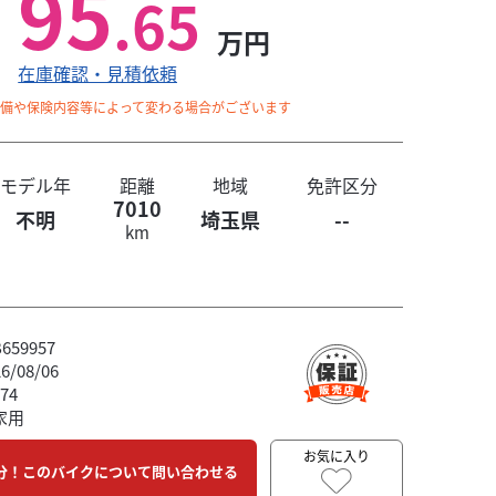
95
.65
万円
在庫確認・見積依頼
整備や保険内容等によって変わる場合がございます
モデル年
距離
地域
免許区分
7010
不明
埼玉県
--
km
59957
/08/06
74
家用
お気に入り
分！このバイクについて問い合わせる