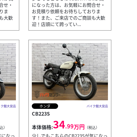
合せ・
になった方は、お気軽にお問合せ・
りま
お見積り依頼をお待ちしておりま
も大歓
す！また、ご来店でのご商談も大歓
迎！店頭にて跨ってい...
ホンダ
イク館大宮店
バイク館大宮店
CB223S
34
.99
万円
本体価格:
込）
（税込）
気になっ
少しでもこちらのCB223Sが気になっ