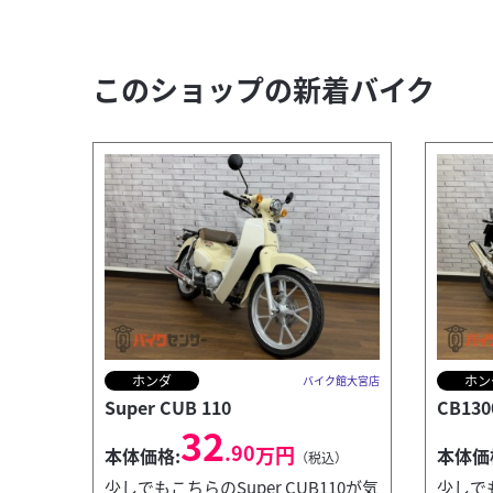
このショップの新着バイク
ホンダ
ホン
バイク館大宮店
Super CUB 110
CB130
32
.90
万円
本体価格:
本体価
（税込）
少しでもこちらのSuper CUB110が気
少しでも