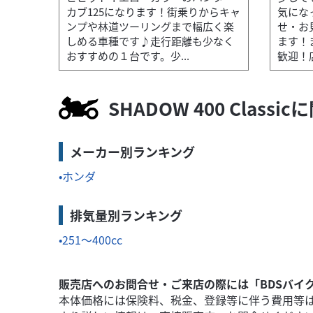
カブ125になります！街乗りからキャ
気にな
ンプや林道ツーリングまで幅広く楽
せ・お
しめる車種です♪走行距離も少なく
ます！
おすすめの１台です。少...
歓迎！店
ホンダ
バイク館大宮店
CB1300 SUPER FOUR ABS SP
149
SHADOW 400 Clas
.90
万円
本体価格:
（税込）
頭にて跨っ...
少しでもこちらのCB1300 SUPER F
メーカー別ランキング
ホンダ
排気量別ランキング
251～400cc
販売店へのお問合せ・ご来店の際には「BDSバイ
本体価格には保険料、税金、登録等に伴う費用等