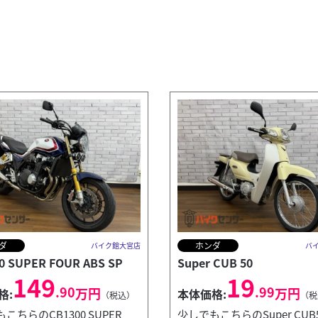
ダ
ホンダ
バイク館大宮店
バ
0 SUPER FOUR ABS SP
Super CUB 50
149
19
.90
.99
万円
万円
格:
本体価格:
（税込）
（税
こちらのCB1300 SUPER
少しでもこちらのSuper CUB