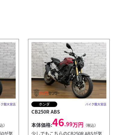
ホンダ
イク館大宮店
バイク館大宮店
CB250R ABS
46
.99
万円
本体価格:
込）
（税込）
50が気
少しでもこちらのCB250R ABSが気