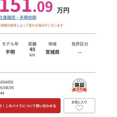
151
.09
万円
在庫確認・見積依頼
や保険内容等によって変わる場合がございます
モデル年
距離
地域
免許区分
40
不明
宮城県
--
km
54458
/08/05
44
お気に入り
分！このバイクについて問い合わせる