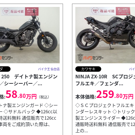
ダ
カワサキ
バイク王 仙台店
バイ
L 250 デイトナ製エンジン
NINJA ZX-10R SCプロ
／シーシーバー／...
フルエキ／フェンダ...
58
259
.80
.80
万円
万円
格:
本体価格:
（税込）
トナ製エンジンガード ◇シー
◇ＳＣプロジェクトフルエキ
 ◇サドルバック ◆126cc以
ンダーレスキット ◇トリッ
送料無料 通信販売で126cc
製エンジンスライダー ◆126
車両をご成約頂いた際は、
通販時送料無料 通信販売で12
ック／エンジ...
上の...