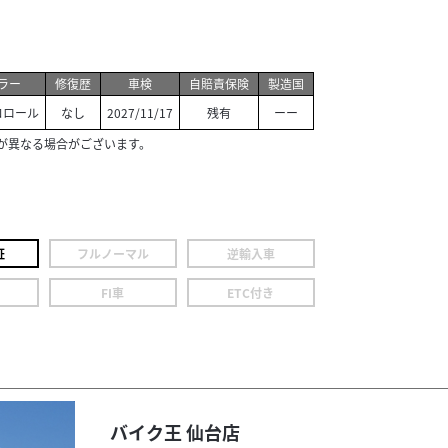
ラー
修復歴
車検
自賠責保険
製造国
コロール
なし
2027/11/17
残有
ーー
が異なる場合がございます。
証
フルノーマル
逆輸入車
FI車
ETC付き
バイク王 仙台店