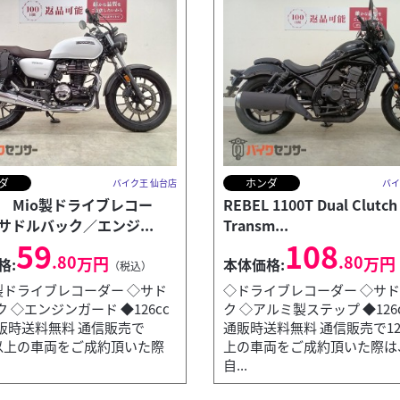
ダ
ホンダ
バイク王 仙台店
バイ
50 Mio製ドライブレコー
REBEL 1100T Dual Clutch
サドルバック／エンジ...
Transm...
59
108
.80
.80
万円
万円
格:
本体価格:
（税込）
o製ドライブレコーダー ◇サド
◇ドライブレコーダー ◇サ
 ◇エンジンガード ◆126cc
ク ◇アルミ製ステップ ◆126
販時送料無料 通信販売で
通販時送料無料 通信販売で12
cc以上の車両をご成約頂いた際
上の車両をご成約頂いた際は
自...