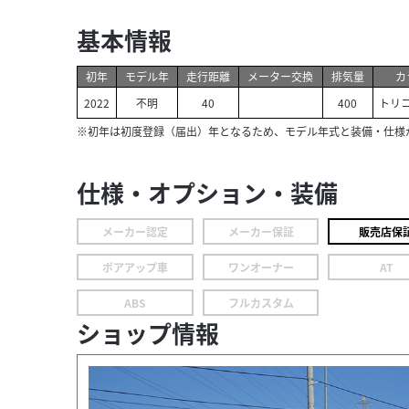
基本情報
初年
モデル年
走行距離
メーター交換
排気量
カ
2022
不明
40
400
トリ
※初年は初度登録（届出）年となるため、モデル年式と装備・仕様
仕様・オプション・装備
メーカー認定
メーカー保証
販売店保
ボアアップ車
ワンオーナー
AT
ABS
フルカスタム
ショップ情報