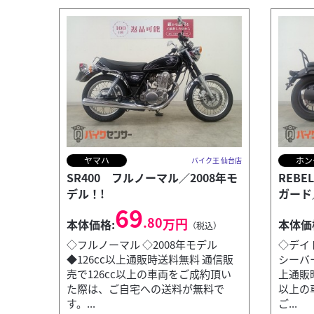
ヤマハ
ホン
バイク王 仙台店
SR400 フルノーマル／2008年モ
REBE
デル！!
ガード
69
.80
万円
本体価格:
本体価
（税込）
◇フルノーマル ◇2008年モデル
◇デイ
◆126cc以上通販時送料無料 通信販
シーバー
売で126cc以上の車両をご成約頂い
上通販時
ホンダ
バイク王 仙台店
た際は、ご自宅への送料が無料で
以上の
GB350 Mio製ドライブレコーダー／サドルバ
す。...
ご...