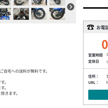
お電
0
営業時間
定休日
、ご自宅への送料が無料です。
住所：
です。
URL：
ます。
を除きます。