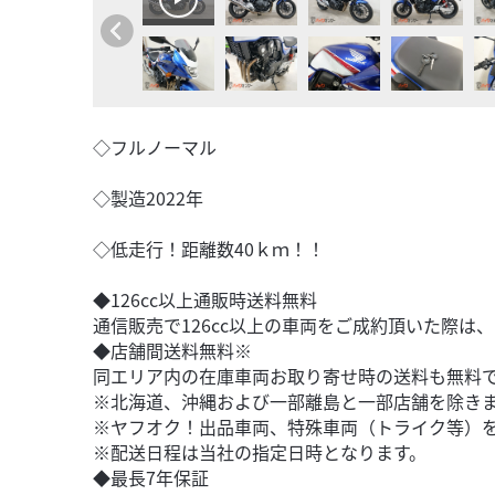
◇フルノーマル
◇製造2022年
◇低走行！距離数40ｋｍ！！
◆126cc以上通販時送料無料
通信販売で126cc以上の車両をご成約頂いた際は
◆店舗間送料無料※
同エリア内の在庫車両お取り寄せ時の送料も無料
※北海道、沖縄および一部離島と一部店舗を除き
※ヤフオク！出品車両、特殊車両（トライク等）
※配送日程は当社の指定日時となります。
◆最長7年保証