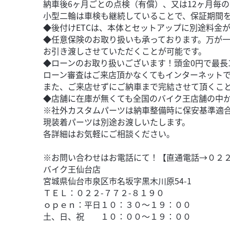
納車後6ヶ月ごとの点検（有償）、又は12ヶ月毎
小型二輪は車検も継続していることで、保証期間
◆後付けETCは、本体とセットアップに別途料金
◆任意保険のお取り扱いも承っております。万が
お引き渡しさせていただくことが可能です。
◆ローンのお取り扱いございます！頭金0円で最長1
ローン審査はご来店頂かなくてもインターネット
また、ご来店せずにご納車まで完結させて頂くこ
◆店舗に在庫が無くても全国のバイク王店舗の中
※社外カスタムパーツは納車整備時に保安基準適
現装着パーツは別途お渡しいたします。
各詳細はお気軽にご相談ください。
※お問い合わせはお電話にて！【直通電話→０２２
バイク王仙台店
宮城県仙台市泉区市名坂字黒木川原54-1
ＴＥＬ：０２２-７７２-８１９０
ｏｐｅｎ：平日１０：３０～１９：００
土、日、祝 １０：００～１９：００