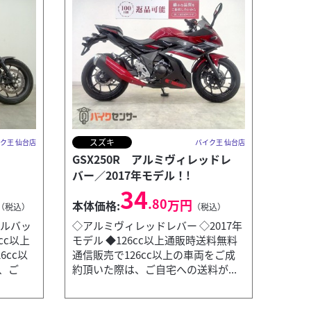
スズキ
ク王 仙台店
バイク王 仙台店
GSX250R アルミヴィレッドレ
バー／2017年モデル！!
34
.80
万円
本体価格:
（税込）
（税込）
ドルバッ
◇アルミヴィレッドレバー ◇2017年
cc以上
モデル ◆126cc以上通販時送料無料
6cc以
通信販売で126cc以上の車両をご成
、ご
約頂いた際は、ご自宅への送料が...