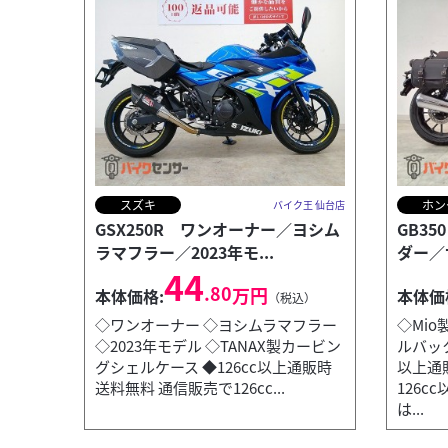
スズキ
ホン
バイク王 仙台店
GSX250R ワンオーナー／ヨシム
GB3
ラマフラー／2023年モ...
ダー／
44
.80
万円
本体価格:
本体価
（税込）
◇ワンオーナー ◇ヨシムラマフラー
◇Mi
◇2023年モデル ◇TANAX製カービン
ルバック
グシェルケース ◆126cc以上通販時
以上通
送料無料 通信販売で126cc...
126
は...