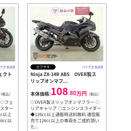
カワサキ
ク王 仙台店
バイク王 仙台店
ジェクト
Ninja ZX-14R ABS OVER製ス
リップオンマフ...
108
.80
万円
本体価格:
（税込）
（税込）
 ◇フェ
◇OVER製スリップオンマフラー ◇
クスター
リアキャリア ◇エンジンスライダー
cc以上
◆126cc以上通販時送料無料 通信販
ホンダ
バイク王 仙台店
6cc以
売で126cc以上の車両をご成約頂い
REBEL 110
た...