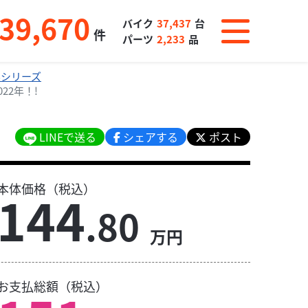
39,670
バイク
37,437
台
件
パーツ
2,233
品
Bシリーズ
022年！!
LINEで送る
シェアする
ポスト
本体価格（税込）
144
.80
万円
お支払総額（税込）