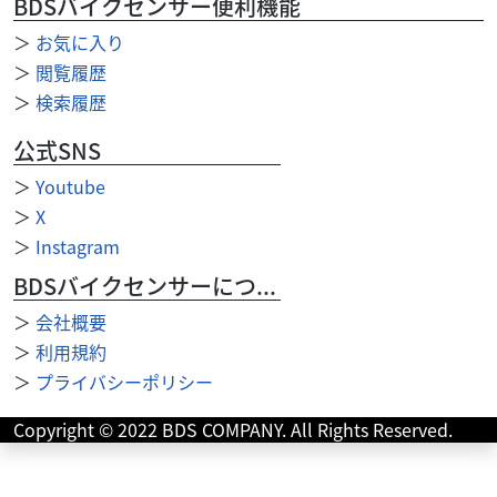
BDSバイクセンサー便利機能
店??☆ 通勤通学の日常バイクから趣...
＞
お気に入り
＞
閲覧履歴
＞
検索履歴
公式SNS
＞
Youtube
＞
X
＞
Instagram
BDSバイクセンサーについて
＞
会社概要
＞
利用規約
＞
プライバシーポリシー
Copyright © 2022 BDS COMPANY. All Rights Reserved.
スズキ
MFD埼玉戸田店
ジクサー150 店頭在庫あり!!