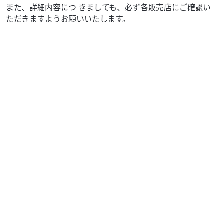
また、詳細内容につ きましても、必ず各販売店にご確認い
ただきますようお願いいたします。
ロイヤルエンフィールド
MFD埼玉戸田店
Classic 350 【ETC付き!】
59
.40
万円
本体価格:
（税込）
その他メーカー・排気量の在庫多数あり!是非在庫一覧を
チェックしてみてください! ☆MFD埼玉戸田店ってどんなお
店??☆ 通勤通学の日常バイクから趣...