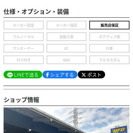
仕様・オプション・装備
メーカー認定
メーカー保証
販売店保証
フルノーマル
逆輸入車
ボアアップ車
ワンオーナー
AT
FI車
ETC付き
ABS
フルカスタム
LINEで送る
シェアする
ポスト
ショップ情報