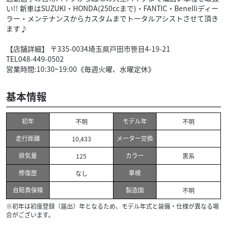
い!! 新車はSUZUKI・HONDA(250ccまで)・FANTIC・Benelliディー
ラー・メンテナンスからカスタムまでトータルアシストさせて頂き
ます♪
【店舗詳細】 〒335-0034埼玉県戸田市笹目4-19-21
TEL048-449-0502
営業時間:10:30~19:00《毎週火曜、水曜定休》
基本情報
初年
モデル年
不明
不明
走行距離
メーター交換
10,433
排気量
カラー
125
黒系
修復歴
車検
なし
自賠責保険
製造国
不明
※初年は初度登録（届出）年となるため、モデル年式と装備・仕様が異なる場
合がございます。