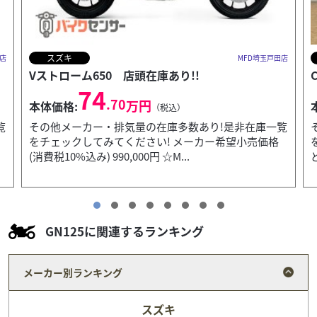
ロイヤルエンフィールド
田店
MFD埼玉戸田店
Classic 350 【ETC付き!】
59
.40
万円
本体価格:
（税込）
覧
その他メーカー・排気量の在庫多数あり!是非在庫一覧
をチェックしてみてください! ☆MFD埼玉戸田店って
どんなお店??☆ 通勤通学の日常バイクから趣...
GN125に関連するランキング
メーカー別ランキング
スズキ