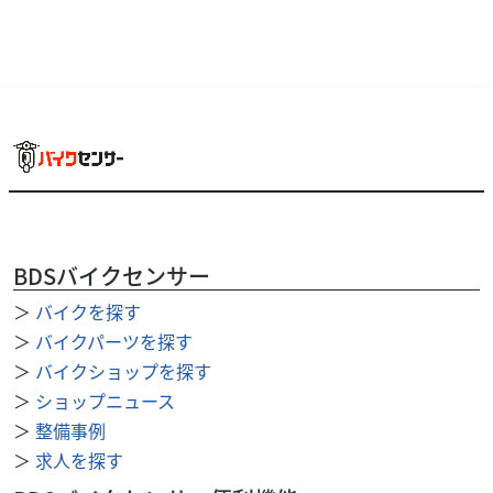
BDSバイクセンサー
＞
バイクを探す
＞
バイクパーツを探す
トライアンフ
MFD埼玉戸田店
＞
バイクショップを探す
BONNEVILLE T100
＞
ショップニュース
85
.40
＞
整備事例
万円
本体価格:
（税込）
＞
求人を探す
その他メーカー・排気量の在庫多数あり!是非在庫一覧を
チェックしてみてください! ☆MFD埼玉戸田店ってどんなお