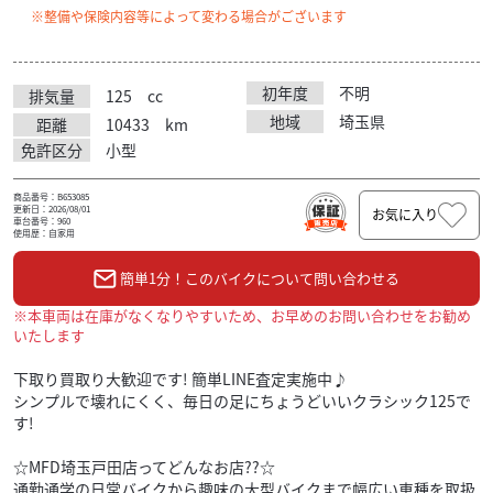
※整備や保険内容等によって変わる場合がございます
初年度
不明
排気量
125
cc
地域
埼玉県
距離
10433
km
免許区分
小型
商品番号：B653085
更新日：2026/08/01
お気に入り
車台番号：960
使用歴：自家用
簡単1分！このバイクについて問い合わせる
※本車両は在庫がなくなりやすいため、お早めのお問い合わせをお勧め
いたします
下取り買取り大歓迎です! 簡単LINE査定実施中♪
シンプルで壊れにくく、毎日の足にちょうどいいクラシック125で
す!
☆MFD埼玉戸田店ってどんなお店??☆
通勤通学の日常バイクから趣味の大型バイクまで幅広い車種を取扱