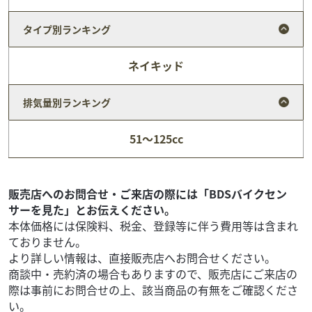
タイプ別ランキング
ネイキッド
排気量別ランキング
スズキ
MFD埼玉戸田店
51～125cc
Vストローム650 店頭在庫あり!!
74
.70
万円
本体価格:
（税込）
その他メーカー・排気量の在庫多数あり!是非在庫一覧を
販売店へのお問合せ・ご来店の際には「BDSバイクセン
チェックしてみてください! メーカー希望小売価格(消費税
サーを見た」とお伝えください。
10%込み) 990,000円 ☆M...
本体価格には保険料、税金、登録等に伴う費用等は含まれ
ておりません。
より詳しい情報は、直接販売店へお問合せください。
商談中・売約済の場合もありますので、販売店にご来店の
際は事前にお問合せの上、該当商品の有無をご確認くださ
い。