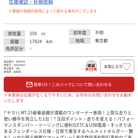
在庫確認・見積依頼
※整備や保険内容等によって変わる場合がございます
初年度
不明
排気量
250
cc
地域
東京都
距離
17824
km
免許区分
--
商品番号：B653076
更新日：2026/08/07
お気に入り
車台番号：984
使用歴：自家用
簡単1分！このバイクについて問い合わせる
※本車両は在庫がなくなりやすいため、お早めのお問い合わせをお勧め
いたします
? ヤマハ MT-25豪華装備が満載のワンオーナー車両！上質な走りと
使い勝手を両立した1台！? 注目ポイント・走りを変える！パフォー
マンスダンパー・ツーリングに便利なETC＆USB電源・すっきり決
まるフェンダーレス仕様・日常で重宝するヘルメットホルダー・艶
もしっかり残る綺麗なマットグレー? 来店商談予約割引事前のご来