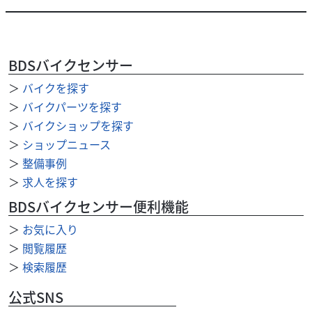
BDSバイクセンサー
＞
バイクを探す
ホンダ
バイク館足立店
＞
バイクパーツを探す
GROM
＞
バイクショップを探す
38
＞
ショップニュース
.99
万円
本体価格:
（税込）
＞
整備事例
? ホンダ GROM走る楽しさが詰まった125ccスポーツ！便利
＞
求人を探す
で快適なカスタム済みの1台！? 注目ポイント・走行距離わ
ずか309kmの極上低走行車！・荷...
BDSバイクセンサー便利機能
＞
お気に入り
＞
閲覧履歴
＞
検索履歴
公式SNS