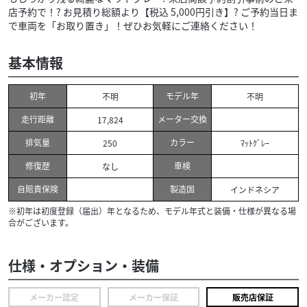
店予約で！? お見積り総額より【税込 5,000円引き】? ご予約当日ま
で車両を「お取り置き」！ぜひお気軽にご連絡ください！
基本情報
初年
モデル年
不明
不明
走行距離
メーター交換
17,824
排気量
カラー
250
ﾏｯﾄｸﾞﾚｰ
修復歴
車検
なし
自賠責保険
製造国
インドネシア
※初年は初度登録（届出）年となるため、モデル年式と装備・仕様が異なる場
合がございます。
仕様・オプション・装備
メーカー認定
メーカー保証
販売店保証