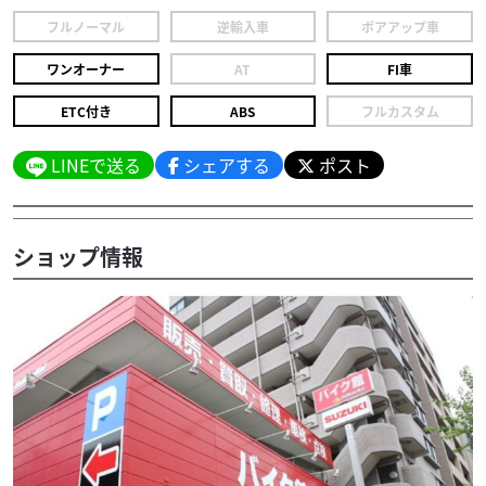
フルノーマル
逆輸入車
ボアアップ車
ワンオーナー
AT
FI車
ETC付き
ABS
フルカスタム
LINEで送る
シェアする
ポスト
ショップ情報