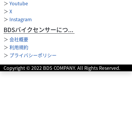
＞
Youtube
＞
X
＞
Instagram
BDSバイクセンサーについて
＞
会社概要
＞
利用規約
＞
プライバシーポリシー
カワサキ
バイク館足立店
Copyright © 2022 BDS COMPANY. All Rights Reserved.
NINJA1000 SX
129
.99
万円
本体価格:
（税込）
? カワサキ NINJA1000 SXNinja 40周年記念のアニバーサ
リーモデル！伝説のGPZカラーを纏った最高峰ツアラー！?
注目ポイント・ファン垂...