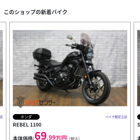
このショップの新着バイク
ホンダ
店
バイク館足立店
Super CUB 110
26
.99
万円
本体価格:
（税込）