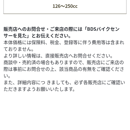
126～250cc
REBEL 1100
69
.99
万円
本体価格:
（税込）
? ホンダ REBEL 1100超豪華パーツ満載の大型クルーザー！
販売店へのお問合せ・ご来店の際には「BDSバイクセン
旅にすぐ出られるフル装備の1台！? 注目ポイント・モリワ
サーを見た」とお伝えください。
キ製2本出しマフラー装着！・防風...
本体価格には保険料、税金、登録等に伴う費用等は含まれ
ておりません。
より詳しい情報は、直接販売店へお問合せください。
商談中・売約済の場合もありますので、販売店にご来店の
際は事前にお問合せの上、該当商品の有無をご確認くださ
い。
また、詳細内容につ きましても、必ず各販売店にご確認い
ただきますようお願いいたします。