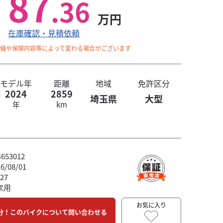
87
.36
万円
在庫確認・見積依頼
整備や保険内容等によって変わる場合がございます
モデル年
距離
地域
免許区分
2024
2859
埼玉県
大型
年
km
53012
/08/01
27
家用
お気に入り
分！このバイクについて問い合わせる