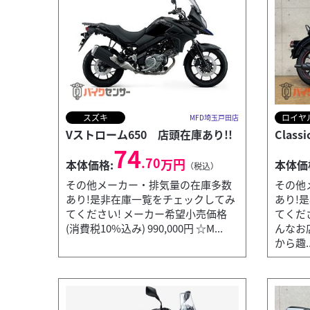
スズキ
ロイヤ
MFD埼玉戸田店
Vストローム650 店頭在庫あり!!
Class
74
.70
万円
本体価格:
本体価
（税込）
その他メーカー・排気量の在庫多数
その他
あり!是非在庫一覧をチェックしてみ
あり!
てください! メーカー希望小売価格
てくだ
(消費税10%込み) 990,000円 ☆M...
んなお
から趣..