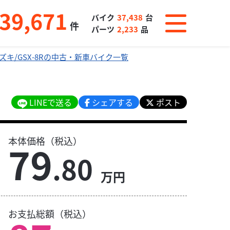
39,671
バイク
37,438
台
件
パーツ
2,233
品
ズキ/GSX-8Rの中古・新車バイク一覧
LINEで送る
シェアする
ポスト
本体価格（税込）
79
.80
万円
お支払総額（税込）