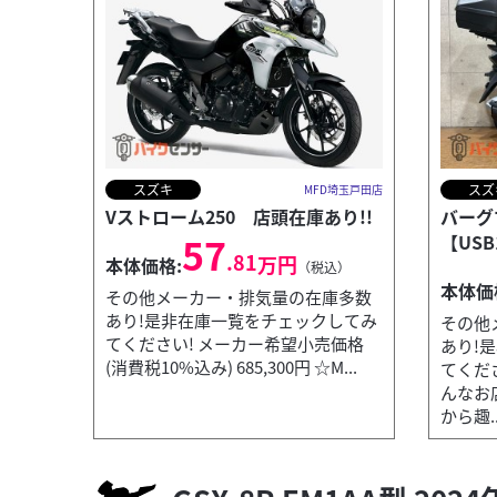
スズキ
スズ
MFD埼玉戸田店
Vストローム250 店頭在庫あり!!
バーグ
57
【US
.81
万円
本体価格:
（税込）
本体価
その他メーカー・排気量の在庫多数
あり!是非在庫一覧をチェックしてみ
その他
てください! メーカー希望小売価格
あり!
(消費税10%込み) 685,300円 ☆M...
てくだ
んなお
から趣..
ロイヤルエンフィールド
MFD埼玉戸田店
Classic 350 【ETC付き!】
59
.40
万円
本体価格:
（税込）