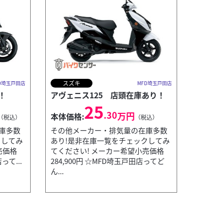
スズキ
D埼玉戸田店
MFD埼玉戸田店
！
アヴェニス125 店頭在庫あり！
25
.30
万円
本体価格:
（税込）
（税込）
庫多数
その他メーカー・排気量の在庫多数
クしてみ
あり!是非在庫一覧をチェックしてみ
売価格
てください! メーカー希望小売価格
って...
284,900円 ☆MFD埼玉戸田店ってど
ん...
トライアン
MFD埼玉戸田店
BONNEVIL
本体価格: