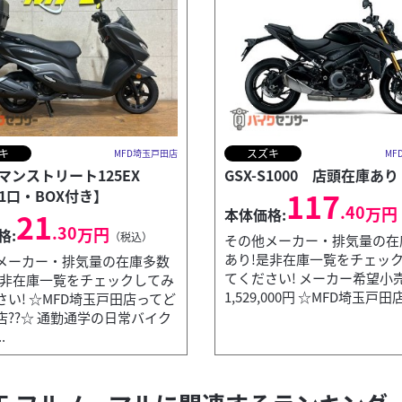
キ
スズキ
MFD埼玉戸田店
MF
マンストリート125EX
GSX-S1000 店頭在庫あり
117
B1口・BOX付き】
.40
万円
本体価格:
21
.30
万円
格:
（税込）
その他メーカー・排気量の在
あり!是非在庫一覧をチェッ
メーカー・排気量の在庫多数
てください! メーカー希望小
是非在庫一覧をチェックしてみ
1,529,000円 ☆MFD埼玉戸田店
さい! ☆MFD埼玉戸田店ってど
店??☆ 通勤通学の日常バイク
.