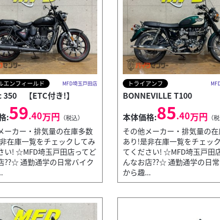
ルエンフィールド
トライアンフ
MFD埼玉戸田店
MF
ic 350 【ETC付き!】
BONNEVILLE T100
59
85
.40
.40
万円
万円
格:
本体価格:
（税込）
（税
メーカー・排気量の在庫多数
その他メーカー・排気量の在
是非在庫一覧をチェックしてみ
あり!是非在庫一覧をチェッ
さい! ☆MFD埼玉戸田店ってど
てください! ☆MFD埼玉戸田
店??☆ 通勤通学の日常バイク
んなお店??☆ 通勤通学の日
.
から趣...