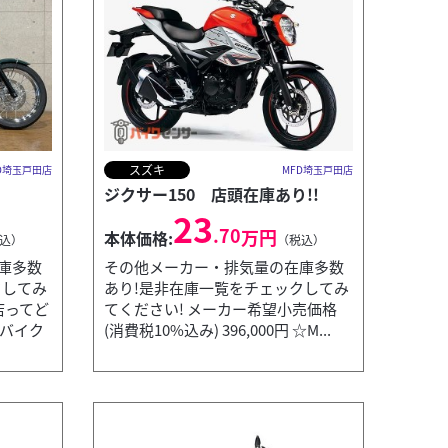
スズキ
D埼玉戸田店
MFD埼玉戸田店
ジクサー150 店頭在庫あり!!
23
.70
万円
本体価格:
込）
（税込）
庫多数
その他メーカー・排気量の在庫多数
クしてみ
あり!是非在庫一覧をチェックしてみ
店ってど
てください! メーカー希望小売価格
常バイク
(消費税10%込み) 396,000円 ☆M...