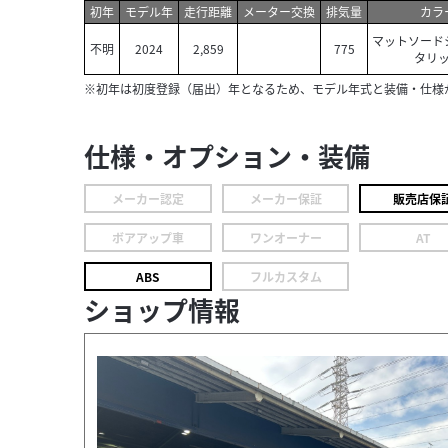
初年
モデル年
走行距離
メーター交換
排気量
カラ
マットソード
不明
2024
2,859
775
タリ
※初年は初度登録（届出）年となるため、モデル年式と装備・仕様
仕様・オプション・装備
メーカー認定
メーカー保証
販売店保
ボアアップ車
ワンオーナー
AT
ABS
フルカスタム
ショップ情報