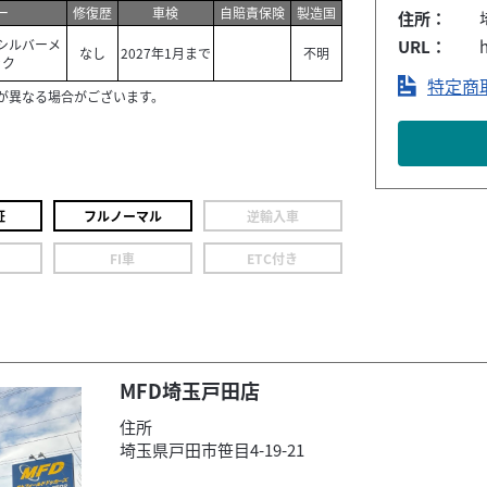
ー
修復歴
車検
自賠責保険
製造国
住所：
シルバーメ
URL：
h
なし
2027年1月まで
不明
ック
特定商
が異なる場合がございます。
証
フルノーマル
逆輸入車
FI車
ETC付き
MFD埼玉戸田店
住所
埼玉県戸田市笹目4-19-21