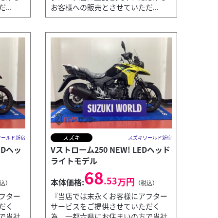
..
お客様への販売とさせていただ...
スズキ
ワールド新宿
スズキワールド新宿
EDヘッ
Vストローム250 NEW! LEDヘッド
ライトモデル
68
.53
万円
本体価格:
込）
（税込）
フター
『当店では末永くお客様にアフター
だく
サービスをご提供させていただく
で当社
為、一都六県にお住まいの方で当社