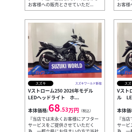
お客様への販売とさせていただ...
お客様
スズキ
スズ
スズキワールド新宿
Vストローム250 2026年モデル
Vスト
LEDヘッドライト ホ...
ル LE
68
.53
万円
本体価格:
本体価
（税込）
『当店では末永くお客様にアフター
『当店
サービスをご提供させていただく
サービ
為、一都六県にお住まいの方で当社
為、一