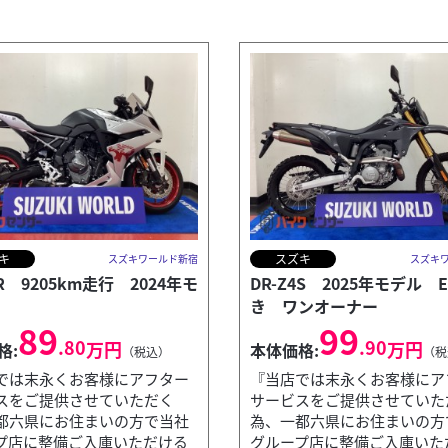
キ
スズキ
スズキワールド新宿
スズキ
8R 9205km走行 2024年モ
DR-Z4S 2025年モデル 
き ワンオーナー
89
99
.80
.90
万円
万円
格:
本体価格:
（税込）
（税
では末永くお客様にアフター
『当店では末永くお客様にア
スをご提供させていただく
サービスをご提供させていた
都六県にお住まいの方で当社
為、一都六県にお住まいの方
プ店に整備ご入庫いただける
グループ店に整備ご入庫いた