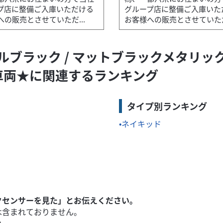
プ店に整備ご入庫いただける
グループ店に整備ご入庫いた
への販売とさせていただ...
お客様への販売とさせていただ.
ルブラック / マットブラックメタリック
提供させていただく為、一都六県にお住まいの方で当社グループ店
車両★に関連するランキング
タイプ別ランキング
ネイキッド
クセンサーを見た」とお伝えください。
は含まれておりません。
い。