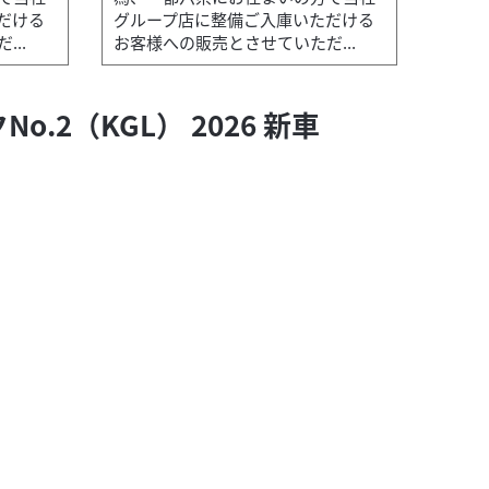
スズキ
スズキワールド新宿
だける
グループ店に整備ご入庫いただける
DR-Z4S
..
お客様への販売とさせていただ...
本体価格:
No.2（KGL） 2026 新車
に整備ご入庫いただけるお客様への販売とさせて
『当店では
いただ...