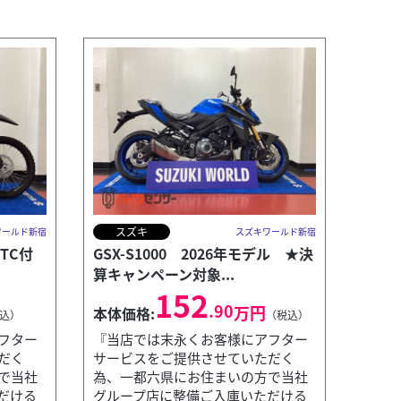
スズキ
ワールド新宿
スズキワールド新宿
ETC付
GSX-S1000 2026年モデル ★決
算キャンペーン対象...
152
.90
万円
本体価格:
込）
（税込）
フター
『当店では末永くお客様にアフター
だく
サービスをご提供させていただく
で当社
為、一都六県にお住まいの方で当社
だける
グループ店に整備ご入庫いただける