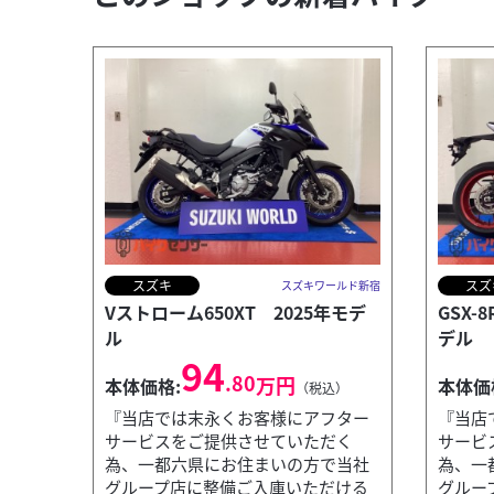
スズキ
スズ
スズキワールド新宿
Vストローム650XT 2025年モデ
GSX-
ル
デル
94
.80
万円
本体価格:
本体価
（税込）
『当店では末永くお客様にアフター
『当店
サービスをご提供させていただく
サービ
為、一都六県にお住まいの方で当社
為、一
グループ店に整備ご入庫いただける
グルー