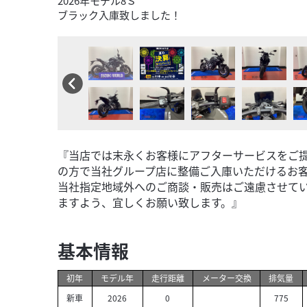
2026年モデル8Ｓ
ブラック入庫致しました！
『当店では末永くお客様にアフターサービスをご
の方で当社グループ店に整備ご入庫いただけるお
当社指定地域外へのご商談・販売はご遠慮させて
ますよう、宜しくお願い致します。』
基本情報
初年
モデル年
走行距離
メーター交換
排気量
新車
2026
0
775