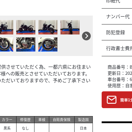
印紙代
★決算キャンペー
ナンバー代
防犯登録
行政書士費
提供させていただく為、一都六県にお住まい
商品番号：B6
更新日：2026
客様への販売とさせていただいております。
車台番号：6
いただいておりますので、予めご了承下さい
使用歴：自
簡単1
カラー
修復歴
車検
自賠責保険
製造国
黒系
なし
日本