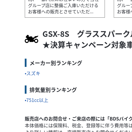
スズキ
スズキワールド新宿
グループ店に整備ご入庫いただける
グルー
GSX-8R 9205km走行 2024年モデル
お客様への販売とさせていただ...
お客様
89
.80
万円
本体価格:
（税込）
GSX-8S グラススパーク
売とさせて
『当店では末永くお客様にアフターサービスをご
いただ...
★決算キャンペーン対象
メーカー別ランキング
スズキ
排気量別ランキング
751cc以上
販売店へのお問合せ・ご来店の際には「BDSバイ
本体価格には保険料、税金、登録等に伴う費用等
より詳しい情報は、直接販売店へお問合せくださ