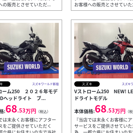
への販売とさせていただ...
お客様への販売とさせていただ.
キ
スズキ
スズキワールド新宿
スズキ
ローム250 ２０２６年モデ
Vストローム250 NEW! L
Dヘッドライト ブ...
ドライトモデル
68
68
.53
.53
万円
万円
格:
本体価格:
（税込）
（税
では末永くお客様にアフター
『当店では末永くお客様にア
スをご提供させていただく
サービスをご提供させていた
都六県にお住まいの方で当社
為、一都六県にお住まいの方