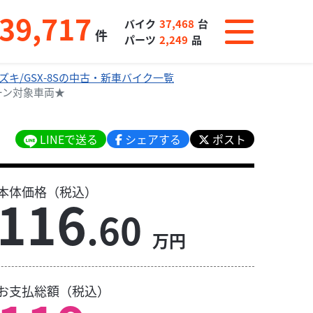
39,717
バイク
37,468
台
件
パーツ
2,249
品
ズキ/GSX-8Sの中古・新車バイク一覧
ペーン対象車両★
LINEで送る
シェアする
ポスト
本体価格（税込）
116
.60
万円
お支払総額（税込）