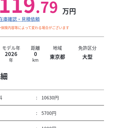
119
.79
万円
在庫確認・見積依頼
や保険内容等によって変わる場合がございます
モデル年
距離
地域
免許区分
2026
0
東京都
大型
年
km
詳細
料
10630円
5700円