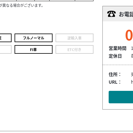
が異なる場合がございます。
お電
0
証
フルノーマル
逆輸入車
営業時間
FI車
ETC付き
定休日
住所：
URL：
h