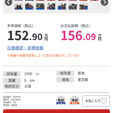
本体価格（税込）
お支払総額（税込）
152
156
.90
.09
万
万
円
円
在庫確認・見積依頼
※整備や保険内容等によって変わる場合がございます
初年度
新車
排気量
1000
cc
地域
東京都
距離
0
km
免許区分
大型
商品番号：B649744
更新日：2026/08/07
お気に入り
車台番号：546
使用歴：自家用