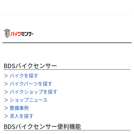
スズキ
スズキワールド新宿
BDSバイクセンサー
DR-Z4S 2025年モデル ETC付き ワンオーナー
99
＞
バイクを探す
.90
万円
本体価格:
（税込）
＞
バイクパーツを探す
『当店では末永くお客様にアフターサービスをご提供させ
＞
バイクショップを探す
ていただく為、一都六県にお住まいの方で当社グループ店
＞
ショップニュース
に整備ご入庫いただけるお客様への販売とさせていただ...
＞
整備事例
＞
求人を探す
BDSバイクセンサー便利機能