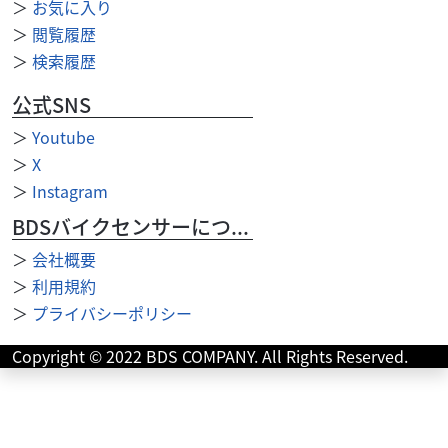
＞
お気に入り
＞
閲覧履歴
＞
検索履歴
公式SNS
＞
Youtube
＞
X
＞
Instagram
BDSバイクセンサーについて
＞
会社概要
スズキ
スズキワールド新宿
＞
利用規約
GSX-S1000 2026年モデル ★決算キャンペーン対
＞
プライバシーポリシー
象...
152
Copyright © 2022 BDS COMPANY. All Rights Reserved.
.90
万円
本体価格:
（税込）
『当店では末永くお客様にアフターサービスをご提供させ
ていただく為、一都六県にお住まいの方で当社グループ店
に整備ご入庫いただけるお客様への販売とさせていただ...