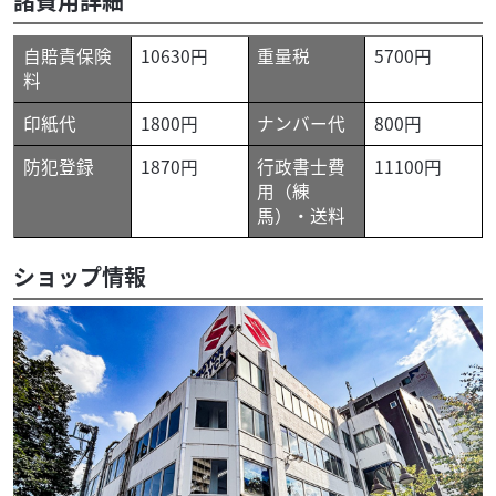
諸費用詳細
自賠責保険
10630円
重量税
5700円
料
印紙代
1800円
ナンバー代
800円
防犯登録
1870円
行政書士費
11100円
用（練
馬）・送料
ショップ情報