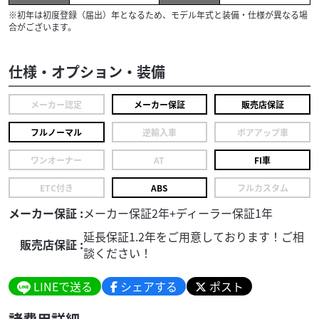
※初年は初度登録（届出）年となるため、モデル年式と装備・仕様が異なる場
合がございます。
仕様・オプション・装備
メーカー認定
メーカー保証
販売店保証
フルノーマル
逆輸入車
ボアアップ車
ワンオーナー
AT
FI車
ETC付き
ABS
フルカスタム
メーカー保証 :
メーカー保証2年+ディーラー保証1年
延長保証1.2年をご用意しております！ご相
販売店保証 :
談ください！
LINEで送る
シェアする
ポスト