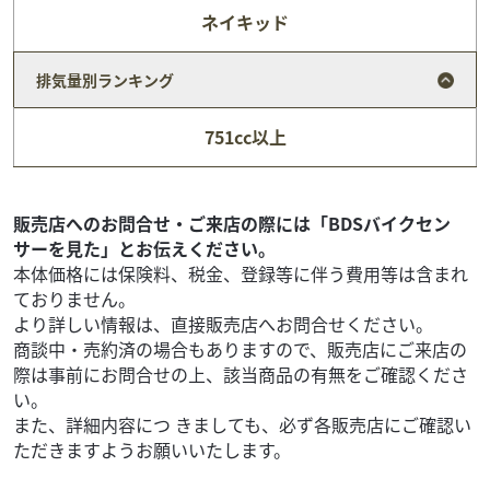
ネイキッド
スズキ
スズキワールド新宿
排気量別ランキング
Vストローム650XT 2025年モデル
94
.80
万円
本体価格:
751cc以上
（税込）
『当店では末永くお客様にアフターサービスをご提供させ
ていただく為、一都六県にお住まいの方で当社グループ店
に整備ご入庫いただけるお客様への販売とさせていただ...
販売店へのお問合せ・ご来店の際には「BDSバイクセン
サーを見た」とお伝えください。
本体価格には保険料、税金、登録等に伴う費用等は含まれ
ておりません。
より詳しい情報は、直接販売店へお問合せください。
商談中・売約済の場合もありますので、販売店にご来店の
際は事前にお問合せの上、該当商品の有無をご確認くださ
い。
また、詳細内容につ きましても、必ず各販売店にご確認い
ただきますようお願いいたします。