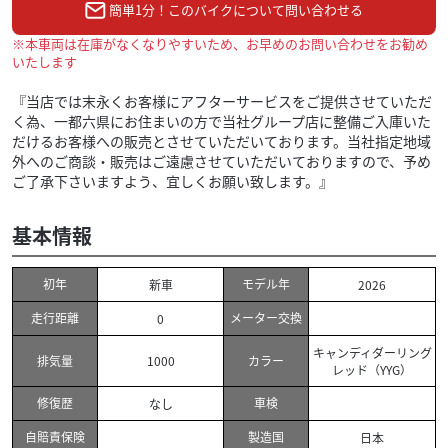
簡単1分！このバイクについて問い合わせる
※本車両は在庫がなくなりやすいため、お早めのお問い合わせをお勧め
いたします
『当店では末永くお客様にアフターサービスをご提供させていただ
く為、一都六県にお住まいの方で当社グループ店に整備ご入庫いた
だけるお客様への販売とさせていただいております。当社指定地域
外へのご商談・販売はご遠慮させていただいておりますので、予め
ご了承下さいますよう、宜しくお願い致します。』
基本情報
初年
モデル年
新車
2026
走行距離
メーター交換
0
キャンディダーリング
排気量
カラー
1000
レッド（YYG）
修復歴
車検
なし
自賠責保険
製造国
日本