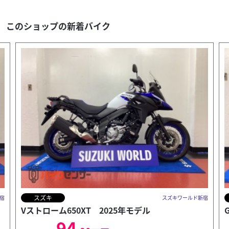
このショップの新着バイク
スズキ
宿
スズキワールド新宿
GSX-8R 9205km走行 2024年モデル
89