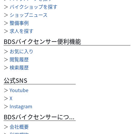
＞
バイクショップを探す
＞
ショップニュース
＞
整備事例
＞
求人を探す
BDSバイクセンサー便利機能
＞
お気に入り
＞
閲覧履歴
＞
検索履歴
公式SNS
＞
Youtube
カワサキ
バイク王 荒川沖店
【残価据置 対象】ＮＩＮＪＡ４００！!
＞
X
54
＞
Instagram
.00
万円
本体価格:
（税込）
BDSバイクセンサーについて
＞
会社概要