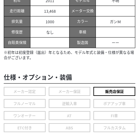
初年
モデル年
2011
不明
走行距離
メーター交換
13,468
排気量
カラー
1000
ガンＭ
修復歴
車検
なし
自賠責保険
製造国
ーー
※初年は初度登録（届出）年となるため、モデル年式と装備・仕様が異なる場
合がございます。
仕様・オプション・装備
メーカー認定
メーカー保証
販売店保証
フルノーマル
逆輸入車
ボアアップ車
ワンオーナー
AT
FI車
ETC付き
ABS
フルカスタム