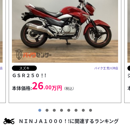
ホンダ
店
バイク王 荒川沖店
ジョルノ！!
15
.00
万円
本体価格:
（税込）
ＮＩＮＪＡ１０００！!に関連するランキング