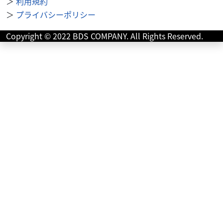
＞
利用規約
＞
プライバシーポリシー
Copyright © 2022 BDS COMPANY. All Rights Reserved.
ヤマハ
バイク王 荒川沖店
ＭＴ－０９トレーサー！!
80
.00
万円
本体価格:
（税込）