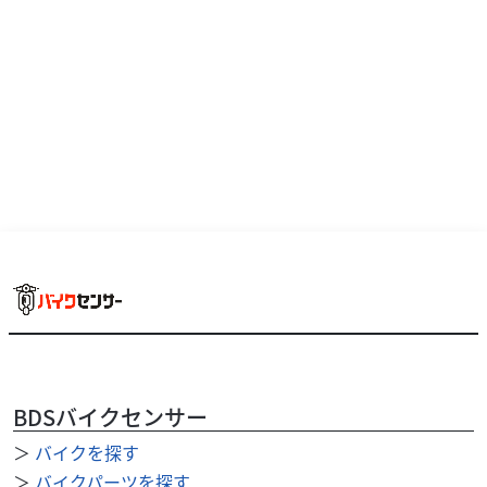
ヤマハ
バイク王 荒川沖店
ジョグ１２５！!
21
.00
万円
本体価格:
（税込）
BDSバイクセンサー
＞
バイクを探す
＞
バイクパーツを探す