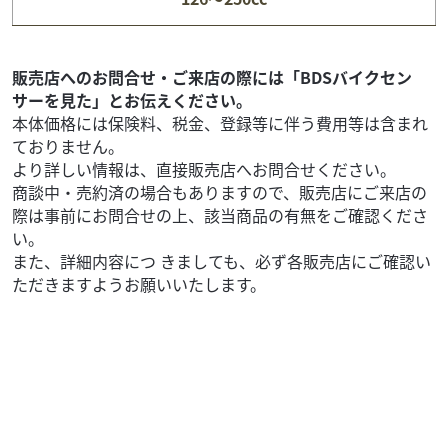
94
.80
万円
本体価格:
（税込）
『当店では末永くお客様にアフターサービスをご提供させ
ていただく為、一都六県にお住まいの方で当社グループ店
販売店へのお問合せ・ご来店の際には「BDSバイクセン
に整備ご入庫いただけるお客様への販売とさせていただ...
サーを見た」とお伝えください。
本体価格には保険料、税金、登録等に伴う費用等は含まれ
ておりません。
より詳しい情報は、直接販売店へお問合せください。
商談中・売約済の場合もありますので、販売店にご来店の
際は事前にお問合せの上、該当商品の有無をご確認くださ
い。
また、詳細内容につ きましても、必ず各販売店にご確認い
ただきますようお願いいたします。