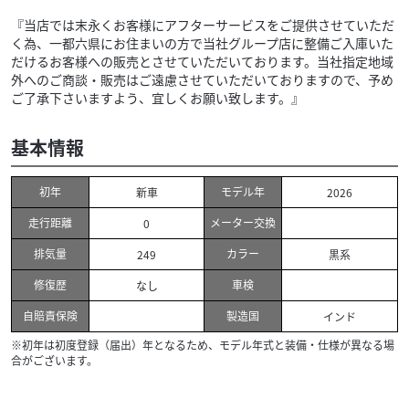
『当店では末永くお客様にアフターサービスをご提供させていただ
く為、一都六県にお住まいの方で当社グループ店に整備ご入庫いた
だけるお客様への販売とさせていただいております。当社指定地域
外へのご商談・販売はご遠慮させていただいておりますので、予め
ご了承下さいますよう、宜しくお願い致します。』
基本情報
初年
モデル年
新車
2026
走行距離
メーター交換
0
排気量
カラー
249
黒系
修復歴
車検
なし
自賠責保険
製造国
インド
※初年は初度登録（届出）年となるため、モデル年式と装備・仕様が異なる場
合がございます。