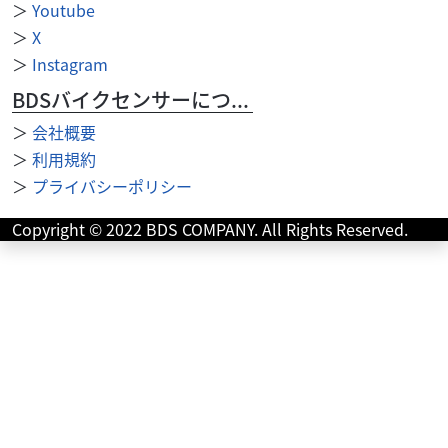
＞
Youtube
＞
X
＞
Instagram
BDSバイクセンサーについて
＞
会社概要
＞
利用規約
スズキ
スズキワールド新宿
＞
プライバシーポリシー
GSX-S1000 2026年モデル ★決算キャンペーン対
象...
Copyright © 2022 BDS COMPANY. All Rights Reserved.
152
.90
万円
本体価格:
（税込）
『当店では末永くお客様にアフターサービスをご提供させ
ていただく為、一都六県にお住まいの方で当社グループ店
に整備ご入庫いただけるお客様への販売とさせていただ...