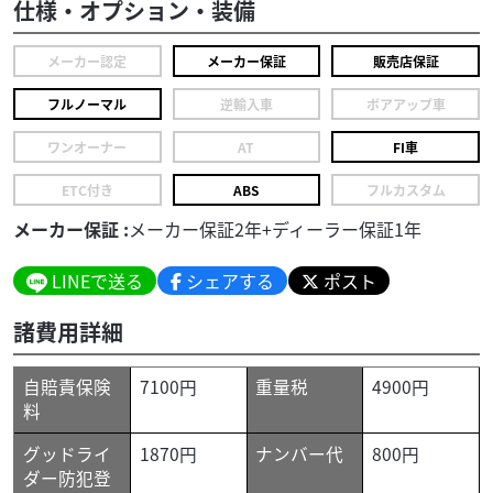
仕様・オプション・装備
メーカー認定
メーカー保証
販売店保証
フルノーマル
逆輸入車
ボアアップ車
ワンオーナー
AT
FI車
ETC付き
ABS
フルカスタム
メーカー保証 :
メーカー保証2年+ディーラー保証1年
LINEで送る
シェアする
ポスト
諸費用詳細
自賠責保険
7100円
重量税
4900円
料
グッドライ
1870円
ナンバー代
800円
ダー防犯登