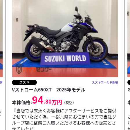
スズキ
宿
スズキワールド新宿
GSX-8R 9205km走行 2024年モデル
89
.80
万円
本体価格:
（税込）
供
『当店では末永くお客様にアフターサービスをご提供
グ
させていただく為、一都六県にお住まいの方で当社グ
さ
ループ店に整備ご入庫いただけるお客様への販売とさ
せていただ...