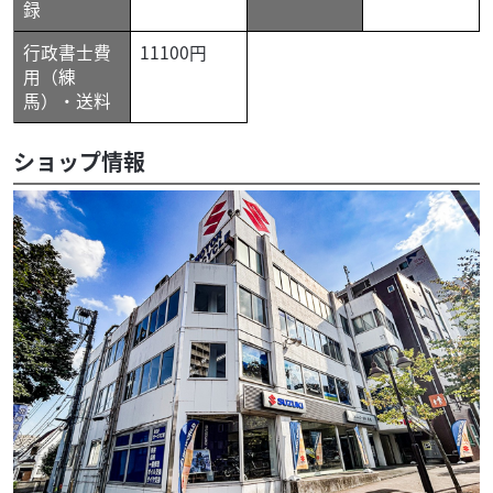
録
行政書士費
11100円
用（練
馬）・送料
ショップ情報