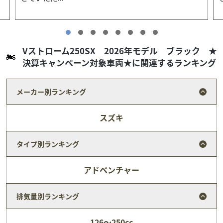
Vストローム250SX 2026年モデル ブラック ★
決算キャンペーン対象車両★に関連するランキング
メーカー別ランキング
スズキ
タイプ別ランキング
アドベンチャー
排気量別ランキング
スズキ
スズキワールド新宿
Vストローム650XT 2025年モデル
126～250cc