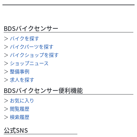
BDSバイクセンサー
スズキ
スズキワールド新宿
DR-Z4S 2025年モデル ETC付き ワンオーナー
＞
バイクを探す
99
＞
バイクパーツを探す
.90
万円
本体価格:
（税込）
＞
バイクショップを探す
『当店では末永くお客様にアフターサービスをご提供させ
＞
ショップニュース
ていただく為、一都六県にお住まいの方で当社グループ店
＞
整備事例
に整備ご入庫いただけるお客様への販売とさせていただ...
＞
求人を探す
BDSバイクセンサー便利機能
＞
お気に入り
＞
閲覧履歴
＞
検索履歴
公式SNS