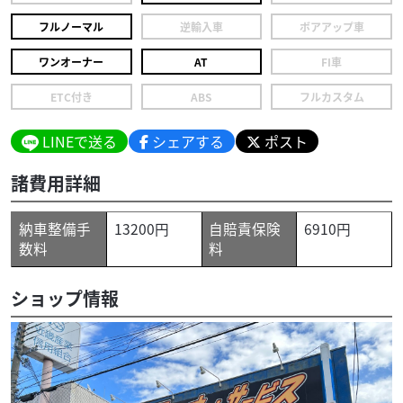
フルノーマル
逆輸入車
ボアアップ車
ワンオーナー
AT
FI車
ETC付き
ABS
フルカスタム
LINEで送る
シェアする
ポスト
諸費用詳細
納車整備手
13200円
自賠責保険
6910円
数料
料
ショップ情報