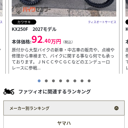
カワサキ
ス
ティスオートサービス
KX112 2027モデル
58
.30
万円
本体価格:
（税込）
や
原付から大型バイクの新車・中古車の販売や、点検や
っ
修理から車検まで、バイクに関する事なら何でも承っ
ております。ＪＮＣＣやＣＧＣなどのエンデューロ
レースに参戦...
ファツィオに関連するランキング
メーカー別ランキング
ヤマハ