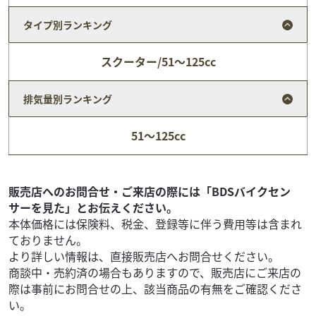
タイプ別ランキング
スクーター/51～125cc
排気量別ランキング
カワサキ
ティスオートサービス
51～125cc
KX250F 2027モデル
92
.40
万円
本体価格:
（税込）
原付から大型バイクの新車・中古車の販売や、点検や修理
販売店へのお問合せ・ご来店の際には「BDSバイクセン
から車検まで、バイクに関する事なら何でも承っておりま
サーを見た」とお伝えください。
す。ＪＮＣＣやＣＧＣなどのエンデューロレースに参戦...
本体価格には保険料、税金、登録等に伴う費用等は含まれ
ておりません。
より詳しい情報は、直接販売店へお問合せください。
商談中・売約済の場合もありますので、販売店にご来店の
際は事前にお問合せの上、該当商品の有無をご確認くださ
い。