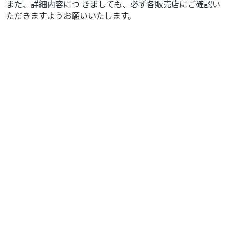
また、詳細内容につ きましても、必ず各販売店にご確認い
ただきますようお願いいたします。
カワサキ
ティスオートサービス
KX112 2027モデル
58
.30
万円
本体価格:
（税込）
原付から大型バイクの新車・中古車の販売や、点検や修理
から車検まで、バイクに関する事なら何でも承っておりま
す。ＪＮＣＣやＣＧＣなどのエンデューロレースに参戦...