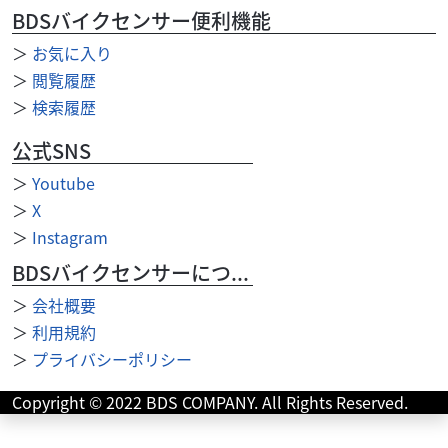
す。ＪＮＣＣやＣＧＣなどのエンデューロレースに参戦...
BDSバイクセンサー便利機能
＞
お気に入り
＞
閲覧履歴
＞
検索履歴
公式SNS
＞
Youtube
＞
X
＞
Instagram
BDSバイクセンサーについて
＞
会社概要
＞
利用規約
＞
プライバシーポリシー
ヤマハ
ティスオートサービス
Copyright © 2022 BDS COMPANY. All Rights Reserved.
ファツィオ