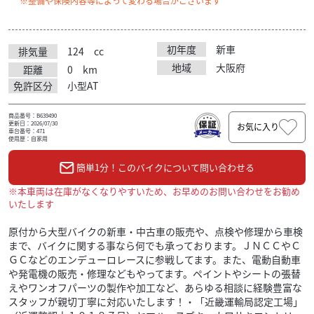
※整備や保険内容等によって変わる場合がございます
初年度
新車
排気量
124
cc
地域
大阪府
距離
0
km
免許区分
小型AT
商品番号：B639490
更新日：2026/07/30
お気に入り
車台番号：471
使用歴：自家用
簡単1分！このバイクについて問い合わせる
※本車両は在庫がなくなりやすいため、お早めのお問い合わせをお勧め
いたします
原付から大型バイクの新車・中古車の販売や、点検や修理から車検
まで、バイクに関する事なら何でも承っております。ＪＮＣＣやＣ
ＧＣなどのエンデューロレースに参戦してます。また、電動自動車
や発電機の販売・修理などもやってます。ペイントやシートの張替
えやワンオフパーツの製作や加工など、あらゆる相談に経験豊富な
スタッフが親切丁寧に対応いたします！・「近畿運輸局認定工場」