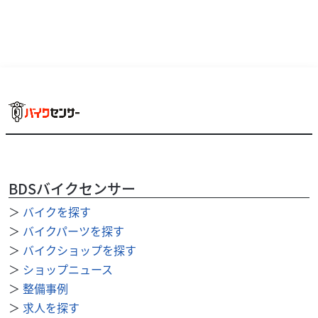
BDSバイクセンサー
＞
バイクを探す
ヤマハ
ティスオートサービス
＞
バイクパーツを探す
NMAX
＞
バイクショップを探す
36
＞
ショップニュース
.63
万円
本体価格:
（税込）
＞
整備事例
原付から大型バイクの新車・中古車の販売や、点検や修理
＞
求人を探す
から車検まで、バイクに関する事なら何でも承っておりま