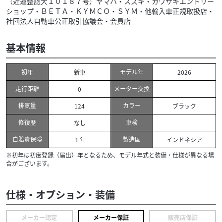
（近運整認大１０１８７号）ヤマハ・スズキ・カワサキエントリー
ショップ・ＢＥＴＡ・ＫＹＭＣＯ・ＳＹＭ・他輸入車正規取扱店・
社団法人自動車公正取引協議会・会員店
基本情報
初年
モデル年
新車
2026
走行距離
メーター交換
0
排気量
カラー
124
ブラック
修復歴
車検
なし
自賠責保険
製造国
１年
インドネシア
※初年は初度登録（届出）年となるため、モデル年式と装備・仕様が異なる場
合がございます。
仕様・オプション・装備
メーカー認定
メーカー保証
販売店保証