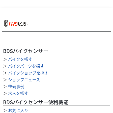
BDSバイクセンサー
ハーレーダビッドソン
トロフィーモーターサイクル
＞
バイクを探す
XLH1200
130
＞
バイクパーツを探す
.00
万円
本体価格:
（税込）
＞
バイクショップを探す
1991年式XLH1200です。 現在カスタム作業進行中です。現
＞
ショップニュース
在お好みのライトカスタムのご要望お受けできます。 垂れ
＞
整備事例
ストラットの１２００スポーツスタ...
＞
求人を探す
BDSバイクセンサー便利機能
＞
お気に入り