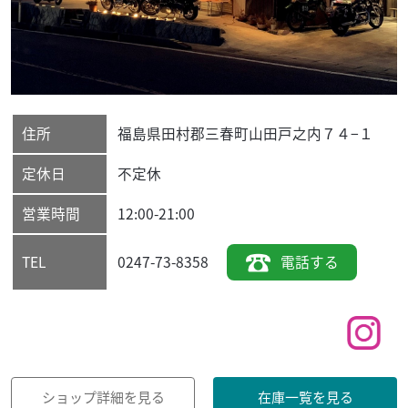
住所
福島県
田村郡三春町
山田戸之内７４−１
定休日
不定休
営業時間
12:00-21:00
0247-73-8358
電話する
TEL
ショップ詳細を見る
在庫一覧を見る