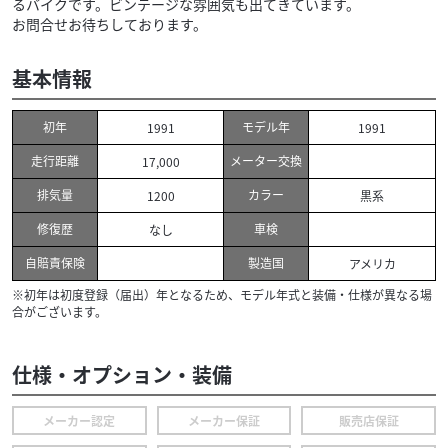
るバイクです。ビンテージな雰囲気も出てきています。
お問合せお待ちしております。
基本情報
初年
モデル年
1991
1991
走行距離
メーター交換
17,000
排気量
カラー
1200
黒系
修復歴
車検
なし
自賠責保険
製造国
アメリカ
※初年は初度登録（届出）年となるため、モデル年式と装備・仕様が異なる場
合がございます。
仕様・オプション・装備
メーカー認定
メーカー保証
販売店保証