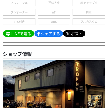
フルノーマル
逆輸入車
ボアアップ車
ワンオーナー
AT
FI車
ETC付き
ABS
フルカスタム
LINEで送る
シェアする
ポスト
ショップ情報