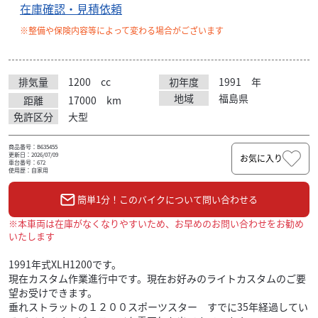
在庫確認・見積依頼
※整備や保険内容等によって変わる場合がございます
排気量
1200
cc
初年度
1991
年
地域
福島県
距離
17000
km
免許区分
大型
商品番号：B635455
更新日：2026/07/09
お気に入り
車台番号：672
使用歴：自家用
簡単1分！このバイクについて問い合わせる
※本車両は在庫がなくなりやすいため、お早めのお問い合わせをお勧め
いたします
1991年式XLH1200です。
現在カスタム作業進行中です。現在お好みのライトカスタムのご要
望お受けできます。
垂れストラットの１２００スポーツスター すでに35年経過してい