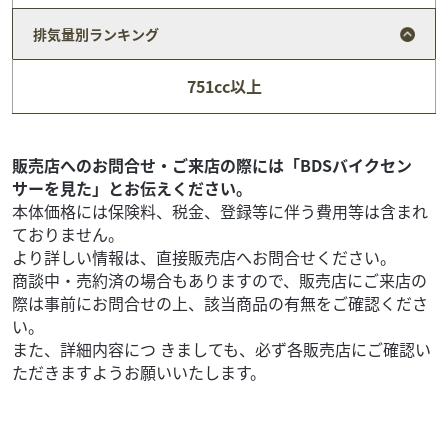
排気量別ランキング
ハーレーダビッドソン
トロフィーモーターサイクル
751cc以上
XL883C カスタム
ASK
本体価格:
2001年式XL883Cです。 リジットマウントスポーツスター８
販売店へのお問合せ・ご来店の際には「BDSバイクセン
８３をベースにダイナ用のタンクをのせたユニークなカス
サーを見た」とお伝えください。
タム車両になります。 ご来店いただ...
本体価格には保険料、税金、登録等に伴う費用等は含まれ
ておりません。
より詳しい情報は、直接販売店へお問合せください。
商談中・売約済の場合もありますので、販売店にご来店の
際は事前にお問合せの上、該当商品の有無をご確認くださ
い。
また、詳細内容につ きましても、必ず各販売店にご確認い
ただきますようお願いいたします。