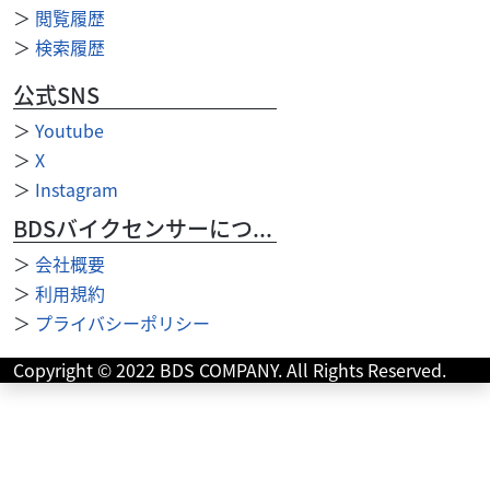
＞
閲覧履歴
＞
検索履歴
公式SNS
＞
Youtube
＞
X
＞
Instagram
BDSバイクセンサーについて
＞
会社概要
＞
利用規約
トライアンフ
トロフィーモーターサイクル
＞
プライバシーポリシー
TR-5トロフィー 1949年式 オールアルミスクエア型
エン...
Copyright © 2022 BDS COMPANY. All Rights Reserved.
ASK
本体価格:
トライアンフ 1949年式 TR-5 トロフィーです。 リジッ
トフレームでオールアルミスクエア型エンジンのTR5、コン
ディションの良い大変貴重で希少な車...