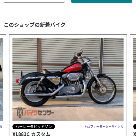
このショップの新着バイク
ハーレーダビッドソン
サイクル
トロフィーモーターサイクル
XL1200S スポーツ