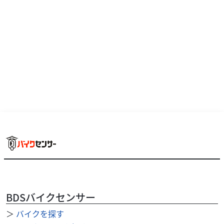
2022年モデル マットアーマードグリーンメタリックウイ
ンドスクリーン・USB電源・キャリヤ等オプション多数
スーパーカブに、アウトドアレジャーを想起させる...
BDSバイクセンサー
＞
バイクを探す
ヤマハ
バイク館札幌店