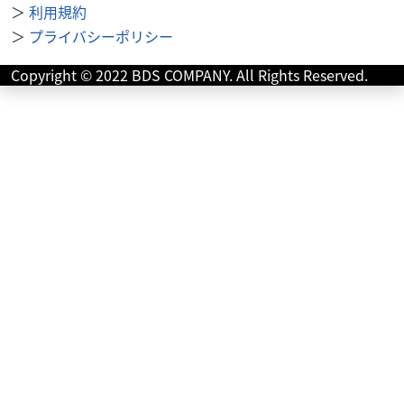
＞
利用規約
＞
プライバシーポリシー
ホンダ
バイク館札幌店
Copyright © 2022 BDS COMPANY. All Rights Reserved.
CB1100 RS
139
.99
万円
本体価格:
（税込）
2019年モデル ダークネスブラックメタリックエンジンガー
ド・ETC2.0・グリップヒーター装備CB1100RSは17インチ
ホイールを採用し、前傾姿勢を...