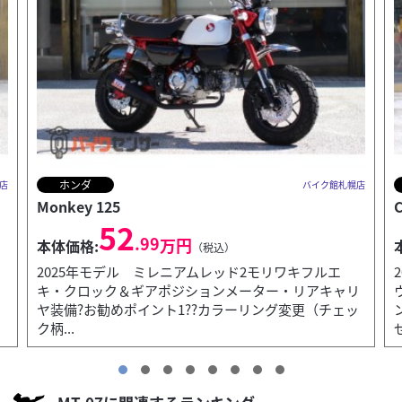
ホンダ
店
バイク館札幌店
CROSS CUB 110
Y
35
.99
万円
本体価格:
（税込）
2022年モデル マットアーマードグリーンメタリック
リ
ウインドスクリーン・USB電源・キャリヤ等オプショ
ッ
ン多数スーパーカブに、アウトドアレジャーを想起さ
せる...