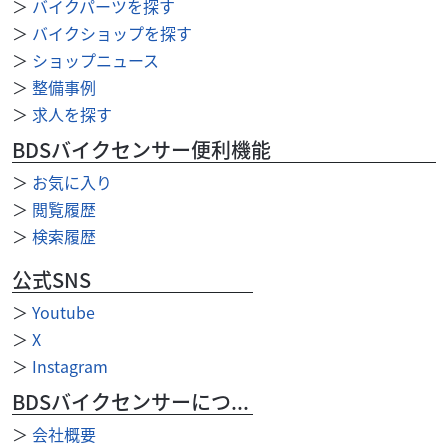
＞
バイクパーツを探す
YZF-R25 ABS
＞
バイクショップを探す
45
＞
ショップニュース
.99
万円
本体価格:
（税込）
＞
整備事例
2021年モデル マットダークグレーメタリック8ETC・フェ
＞
求人を探す
ンダーレスキット・マルチバー・USB電源装備2019年マイ
ナーチェンジモデルが発表された。外装...
BDSバイクセンサー便利機能
＞
お気に入り
＞
閲覧履歴
＞
検索履歴
公式SNS
＞
Youtube
＞
X
＞
Instagram
BDSバイクセンサーについて
＞
会社概要