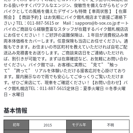
わる扱いやすくパワフルなエンジン、俊敏性を備えながらもビッグ
バイクとしての風格を備えたデザインも特徴【 車両状態 】【 在庫
照会 】【 商談予約 】はお気軽にバイク館札幌店まで直接ご連絡下
さい♪TEL：011-887-5615 or Mail：sapporo@b-sox.co.jpオート
バイのご商談なら経験豊富なスタッフが在籍するバイク館札幌店店
にお任せください！！ご好評の盗難保険は、１年目が消費税込み車
両本体価格をカバーします。任意保険も当店にお任せください。通
販もできます。お住まいの市区町村を教えていただければ自宅ご配
送込み見積書をお送りします。ご商談来店日をご連絡いただけれ
ば、割引きが可能です。まずは在庫確認など、お気軽にお問い合わ
せください。バイク館では、お客様に実際に "見て" "触っ
て" "跨って" リアルを体験いただける接客応対を心掛けており
ます。屋内展示なので雨でも安心してごゆっくりご覧いただけま
す。ぜひご来店にて、現車をご確認ください！【お問い合わせ】バ
イク館札幌店TEL：011-887-5615定休日：夏季火曜日 ※冬季火曜
日・水曜日
基本情報
初年
モデル年
2015
不明