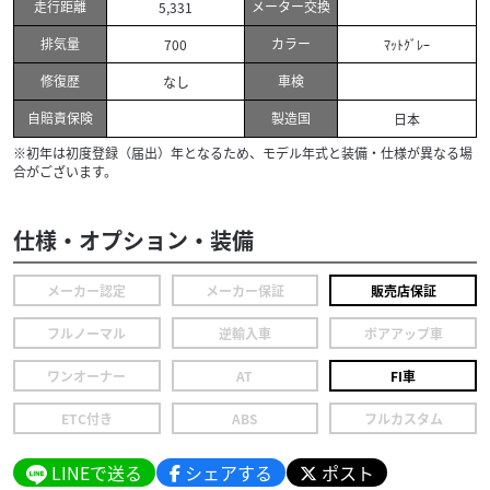
走行距離
メーター交換
5,331
排気量
カラー
700
ﾏｯﾄｸﾞﾚｰ
修復歴
車検
なし
自賠責保険
製造国
日本
※初年は初度登録（届出）年となるため、モデル年式と装備・仕様が異なる場
合がございます。
仕様・オプション・装備
メーカー認定
メーカー保証
販売店保証
フルノーマル
逆輸入車
ボアアップ車
ワンオーナー
AT
FI車
ETC付き
ABS
フルカスタム
LINEで送る
シェアする
ポスト