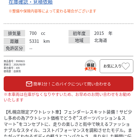
在庫確認・見積依頼
※整備や保険内容等によって変わる場合がございます
排気量
700
cc
初年度
2015
年
地域
北海道
距離
5331
km
免許区分
--
商品番号：B500821
更新日：2026/08/09
お気に入り
車台番号：435
使用歴：自家用
簡単1分！このバイクについて問い合わせる
※本車両は在庫がなくなりやすいため、お早めのお問い合わせをお勧め
いたします
【札幌店限定アウトレット車】フェンダーレスキット装備！サビ少
し多めの為アウトレット価格でどうぞ"スポーツパッション＆ス
マート"をコンセプトに、走りの楽しさと街中で映えるファッショ
ナブルなスタイル、コストパフォーマンスを調和させたモデル。ま
たがってわかるボディの軽さとコンパクトさ、走り出した瞬間に伝