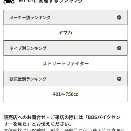
MT-07に関連するランキング
メーカー別ランキング
ヤマハ
タイプ別ランキング
ストリートファイター
排気量別ランキング
ホンダ
バイク館札幌店
401～750cc
Monkey 125
52
.99
万円
本体価格:
（税込）
2025年モデル ミレニアムレッド2モリワキフルエキ・ク
販売店へのお問合せ・ご来店の際には「BDSバイクセン
ロック＆ギアポジションメーター・リアキャリヤ装備?お勧
サーを見た」とお伝えください。
めポイント1??カラーリング変更（チェック柄...
本体価格には保険料、税金、登録等に伴う費用等は含まれ