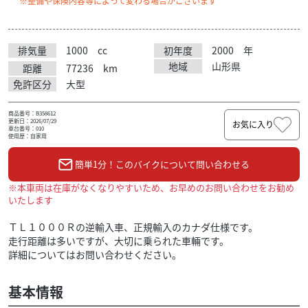
※整備や保険内容等によって変わる場合がございます
排気量
1000
cc
初年度
2000
年
地域
山形県
距離
77236
km
免許区分
大型
商品番号：B358612
更新日：2026/07/29
お気に入り
車台番号：010
使用歴：自家用
簡単1分！このバイクについて問い合わせる
※本車両は在庫がなくなりやすいため、お早めのお問い合わせをお勧め
いたします
ＴＬ１０００Ｒの逆輸入車、正規輸入のカナダ仕様です。
走行距離は多いですが、大切に乗られた車輛です。
詳細についてはお問い合わせください。
基本情報