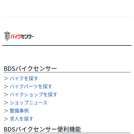
BDSバイクセンサー
スズキ
SBS レーシングキャンパス
＞
バイクを探す
TL1000R
93
＞
バイクパーツを探す
.50
万円
本体価格:
（税込）
＞
バイクショップを探す
ＴＬ１０００Ｒの逆輸入車、正規輸入のカナダ仕様です。
＞
ショップニュース
走行距離は多いですが、大切に乗られた車輛です。 詳細に
＞
整備事例
ついてはお問い合わせください。
＞
求人を探す
BDSバイクセンサー便利機能