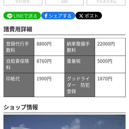
ETC付き
ABS
フルカスタム
LINEで送る
シェアする
ポスト
諸費用詳細
登録代行手
8800円
納車整備手
22000円
数料
数料
自賠責保険
8760円
重量税
5000円
料
印紙代
1900円
グッドライ
1870円
ダー 防犯
登録
ショップ情報