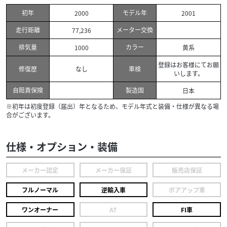
初年
モデル年
2000
2001
走行距離
メーター交換
77,236
排気量
カラー
1000
黄系
登録はお客様にてお願
修復歴
車検
なし
いします。
自賠責保険
製造国
日本
※初年は初度登録（届出）年となるため、モデル年式と装備・仕様が異なる場
合がございます。
仕様・オプション・装備
メーカー認定
メーカー保証
販売店保証
フルノーマル
逆輸入車
ボアアップ車
ワンオーナー
AT
FI車