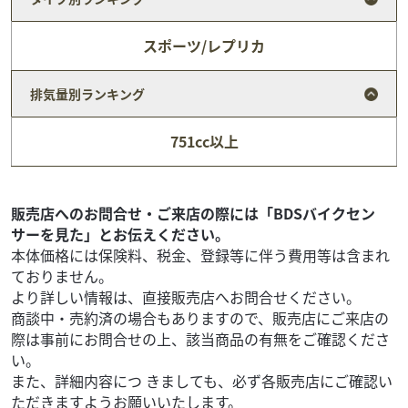
スポーツ/レプリカ
排気量別ランキング
ホンダ
SBS レーシングキャンパス
751cc以上
CT125ハンターカブ
ASK
本体価格:
軽二輪登録済。ボアアップ車のため保証はありません。 登
販売店へのお問合せ・ご来店の際には「BDSバイクセン
録はお客様にてお願いします。
サーを見た」とお伝えください。
本体価格には保険料、税金、登録等に伴う費用等は含まれ
ておりません。
より詳しい情報は、直接販売店へお問合せください。
商談中・売約済の場合もありますので、販売店にご来店の
際は事前にお問合せの上、該当商品の有無をご確認くださ
い。
また、詳細内容につ きましても、必ず各販売店にご確認い
ただきますようお願いいたします。