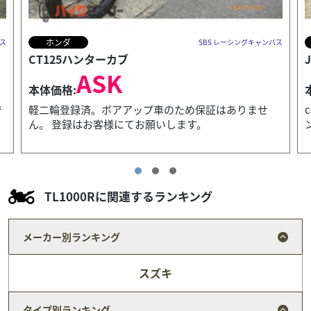
ヤマハ
パス
SBS レーシングキャンパス
JOG
12
.43
万円
本体価格:
（税込）
ce50ジョグ、２０１１年モデルです。ヤマハエンジ
ン、水冷です。
TL1000Rに関連するランキング
メーカー別ランキング
スズキ
タイプ別ランキング