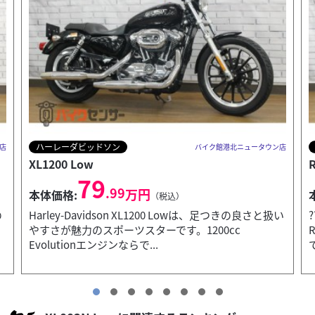
ホンダ
店
バイク館港北ニュータウン店
REBEL 250
F
49
.99
万円
本体価格:
（税込）
い
?? REBEL 250 2020年モデルの特徴人気の2020年式
Rebel 250が入荷しました。足つきの良さと扱いやすさ
で、初心者からベテランまで幅広...