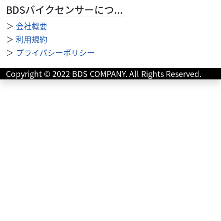
BDSバイクセンサーについて
＞
会社概要
＞
利用規約
ハーレーダビッドソン
バイク館港北ニュータウン店
FLSL Softail Slim
＞
プライバシーポリシー
169
.99
万円
本体価格:
Copyright © 2022 BDS COMPANY. All Rights Reserved.
（税込）
??FLSL Softail Slim 2020年モデルの特徴2020年モデルの
Harley-Davidson FLSL Softail Slimは、19...