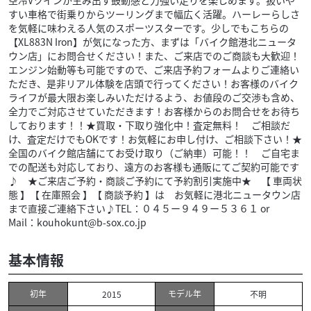
すい車格で街乗りからツーリングまで幅広く活躍。ハーレーらしさ
を気軽に味わえる人気のスポーツスターです。少しでもこちらの
【XL883N Iron】が気になった方、まずは「バイク館港北ニュータ
ウン店」にお問合せください！また、ご来店でのご商談も大歓迎！
エンジン始動等も可能ですので、ご来店予約フォームよりご連絡い
ただき、是非リアル体験を店頭で行ってください！お客様のバイク
ライフが最大限お楽しみいただけるよう、お値段のご交渉も含め、
全力でご対応させていただきます！お客様からのお問合せをお待ち
しております！！★買取・下取り強化中！査定無料！ ご相談だ
け、査定だけでもOKです！お気軽にお申し付け、ご相談下さい！★
全国のバイク館店舗にてお受け取り（ご納車）可能！！ ご自宅ま
での配送も対応しており、遠方のお客様も通販にてご契約可能です
♪ ★ご来店ご予約・商談ご予約にて予約割引実施中★ 【 車両状
態 】【 在庫照会 】【 商談予約 】は お気軽に港北ニュータウン店
まで直接ご連絡下さい♪TEL：０４５ー９４９ー５３６１ or
Mail：kouhokunt@b-sox.co.jp
基本情報
初年
モデル年
2015
不明