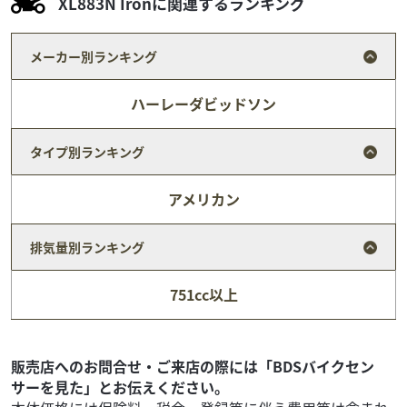
XL883N Ironに関連するランキング
メーカー別ランキング
ハーレーダビッドソン
タイプ別ランキング
アメリカン
排気量別ランキング
ハーレーダビッドソン
バイク館港北ニュータウン店
751cc以上
XL1200 Low
79
.99
万円
本体価格:
（税込）
Harley-Davidson XL1200 Lowは、足つきの良さと扱いやす
販売店へのお問合せ・ご来店の際には「BDSバイクセン
さが魅力のスポーツスターです。1200cc Evolutionエンジン
サーを見た」とお伝えください。
ならで...