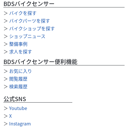
ハーレーダビッドソン
バイク館港北ニュータウン店
BDSバイクセンサー
FXDC Super Glide Custom
＞
バイクを探す
89
.99
万円
本体価格:
＞
バイクパーツを探す
（税込）
＞
バイクショップを探す
??FXDC Super Glide Custom 2005年モデルの特徴「昔なが
らのハーレーらしさ」と「普段使いしやすさ」のバランス
＞
ショップニュース
が非常に良いモデル。...
＞
整備事例
＞
求人を探す
BDSバイクセンサー便利機能
＞
お気に入り
＞
閲覧履歴
＞
検索履歴
公式SNS
＞
Youtube
＞
X
＞
Instagram