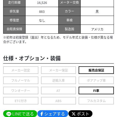
走行距離
メーター交換
16,526
排気量
カラー
883
黒
修復歴
車検
なし
自賠責保険
製造国
アメリカ
※初年は初度登録（届出）年となるため、モデル年式と装備・仕様が異なる場
合がございます。
仕様・オプション・装備
メーカー認定
メーカー保証
販売店保証
フルノーマル
逆輸入車
ボアアップ車
ワンオーナー
AT
FI車
ETC付き
ABS
フルカスタム
LINEで送る
シェアする
ポスト