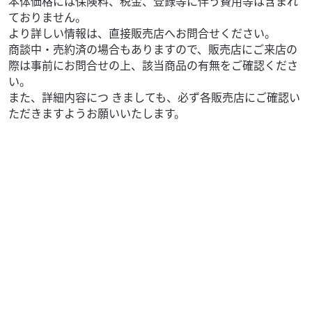
本体価格には保険料、税金、登録等に伴う費用等は含まれ
ておりません。
より詳しい情報は、直接販売店へお問合せください。
商談中・売約済の場合もありますので、販売店にご来店の
際は事前にお問合せの上、該当商品の有無をご確認くださ
い。
また、詳細内容につ きましても、必ず各販売店にご確認い
ただきますようお願いいたします。
ホンダ
バイク館港北ニュータウン店
REBEL 250
49
.99
万円
本体価格:
（税込）