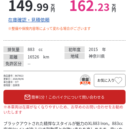
149
162
.99
.23
万
万
円
円
在庫確認・見積依頼
※整備や保険内容等によって変わる場合がございます
排気量
883
cc
初年度
2015
年
地域
神奈川県
距離
16526
km
免許区分
--
商品番号：B679613
更新日：2026/08/06
お気に入り
車台番号：577
使用歴：自家用
簡単1分！このバイクについて問い合わせる
※本車両は在庫がなくなりやすいため、お早めのお問い合わせをお勧め
いたします
ブラックアウトされた精悍なスタイルが魅力のXL883 Iron。883cc
空冷Vツインが生み出す鼓動感と力強い走りを楽しめます。扱いや