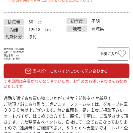
※整備や保険内容等によって変わる場合がございます
初年度
不明
排気量
50
cc
地域
茨城県
距離
12618
km
免許区分
原付
商品番号：B678811
更新日：2026/07/07
お気に入り
車台番号：379
使用歴：自家用
簡単1分！このバイクについて問い合わせる
※本車両は在庫がなくなりやすいため、お早めのお問い合わせをお勧め
いたします
通勤＆通学＆お買い物にいかがですか？前後タイヤ新品！
ご覧頂き誠に有り難うございます。ファーシャでは、グループ在庫
３０００台以上ございます。無い車両も、是非１度ご相談下さい。
オートバイが、はじめての方でも、親切、丁寧に、ご説明させて頂
きます、また整備＆ペイントも、自社にて、全ておこなっておりま
すので、遠慮無くご相談下さい、５０ｃｃ〜大型までオートバイ全