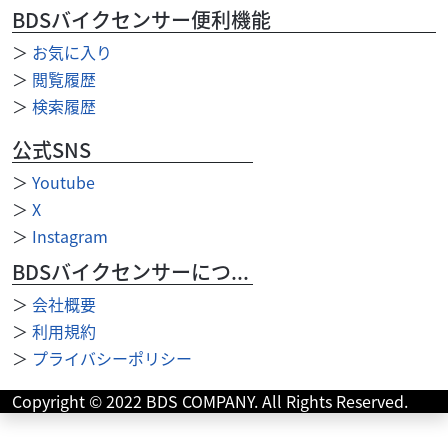
ループ在庫３０００台以上ございます。無い車両も、...
BDSバイクセンサー便利機能
＞
お気に入り
＞
閲覧履歴
＞
検索履歴
公式SNS
＞
Youtube
＞
X
＞
Instagram
BDSバイクセンサーについて
＞
会社概要
＞
利用規約
＞
プライバシーポリシー
ヤマハ
ファーシャジャパン水戸店
Copyright © 2022 BDS COMPANY. All Rights Reserved.
ビーノ