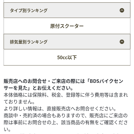
タイプ別ランキング
原付スクーター
排気量別ランキング
ホンダ
ファーシャジャパン水戸店
50cc以下
ジョルノ
20
.80
万円
本体価格:
（税込）
通勤＆通学＆お買い物にいかがですか？前後タイヤ新品！
販売店へのお問合せ・ご来店の際には「BDSバイクセン
ご覧頂き誠に有り難うございます。ファーシャでは、グ
サーを見た」とお伝えください。
ループ在庫３０００台以上ございます。無い車両も、...
本体価格には保険料、税金、登録等に伴う費用等は含まれ
ておりません。
より詳しい情報は、直接販売店へお問合せください。
商談中・売約済の場合もありますので、販売店にご来店の
際は事前にお問合せの上、該当商品の有無をご確認くださ
い。