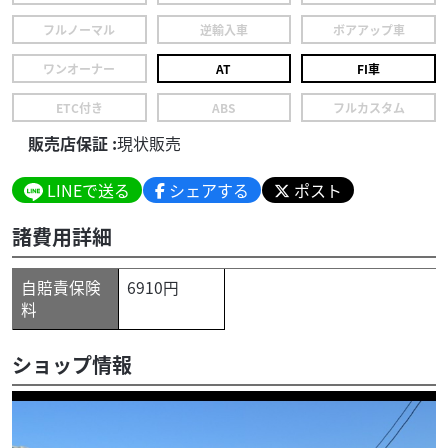
フルノーマル
逆輸入車
ボアアップ車
ワンオーナー
AT
FI車
ETC付き
ABS
フルカスタム
販売店保証 :
現状販売
LINEで送る
シェアする
ポスト
諸費用詳細
自賠責保険
6910円
料
ショップ情報