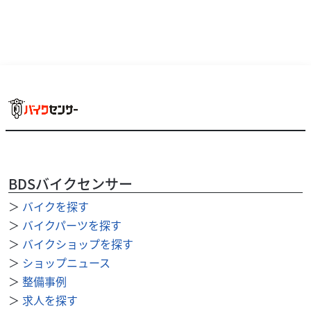
BDSバイクセンサー
＞
バイクを探す
ヤマハ
ファーシャジャパン水戸店
＞
バイクパーツを探す
JOG ZR
＞
バイクショップを探す
21
＞
ショップニュース
.80
万円
本体価格:
（税込）
＞
整備事例
通勤＆通学＆お買い物にいかがですか？前後タイヤ新品！
＞
求人を探す
ご覧頂き誠に有り難うございます。ファーシャでは、グ