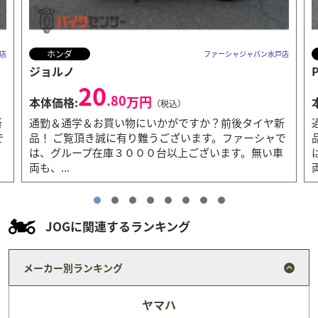
ホンダ
店
ファーシャジャパン水戸店
PCX125
23
.80
万円
本体価格:
（税込）
新
通勤＆通学＆お買い物にいかがですか？前後タイヤ新
で
品！ ご覧頂き誠に有り難うございます。ファーシャで
車
は、グループ在庫３０００台以上ございます。無い車
両も、...
JOGに関連するランキング
メーカー別ランキング
ヤマハ