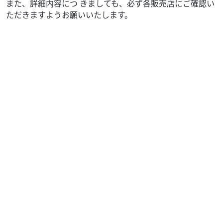
また、詳細内容につ きましても、必ず各販売店にご確認い
ただきますようお願いいたします。
ホンダ
ファーシャジャパン水戸店
PCX125
23
.80
万円
本体価格:
（税込）
通勤＆通学＆お買い物にいかがですか？前後タイヤ新品！
ご覧頂き誠に有り難うございます。ファーシャでは、グ
ループ在庫３０００台以上ございます。無い車両も、...