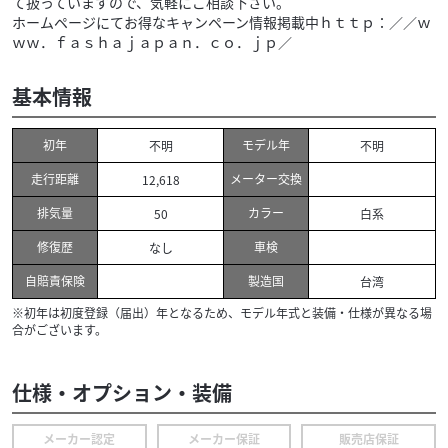
て扱っていますので、気軽にご相談下さい。
ホームページにてお得なキャンペーン情報掲載中ｈｔｔｐ：／／ｗ
ｗｗ．ｆａｓｈａｊａｐａｎ．ｃｏ．ｊｐ／
基本情報
初年
モデル年
不明
不明
走行距離
メーター交換
12,618
排気量
カラー
50
白系
修復歴
車検
なし
自賠責保険
製造国
台湾
※初年は初度登録（届出）年となるため、モデル年式と装備・仕様が異なる場
合がございます。
仕様・オプション・装備
メーカー認定
メーカー保証
販売店保証