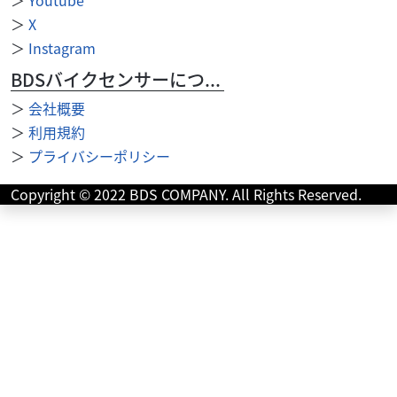
＞
X
＞
Instagram
BDSバイクセンサーについて
＞
会社概要
＞
利用規約
ベネリ
P-Yard ピー・ヤード
＞
プライバシーポリシー
インペリアーレ400 車検残有り
36
Copyright © 2022 BDS COMPANY. All Rights Reserved.
.80
万円
本体価格:
（税込）
数ある車両の中より、ご覧いただきありがとうございま
す。 ★期間限定！半額配送キャンペーン実施！詳しくはお
問い合わせ下さいませ！！ ●店舗評価...