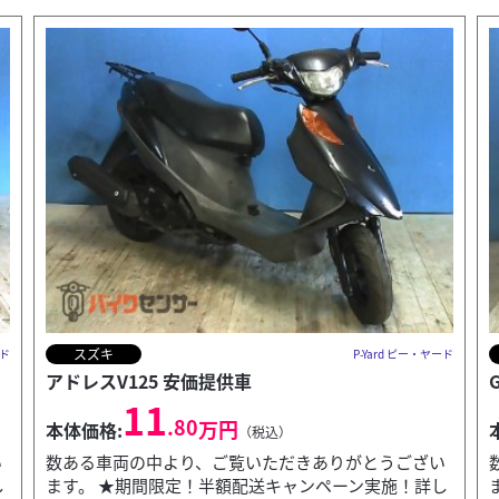
ベスパ
ード
P-Yard ピー・ヤード
GT200L 安価提供車
11
.80
万円
本体価格:
（税込）
い
数ある車両の中より、ご覧いただきありがとうござい
し
ます。 ★期間限定！半額配送キャンペーン実施！詳し