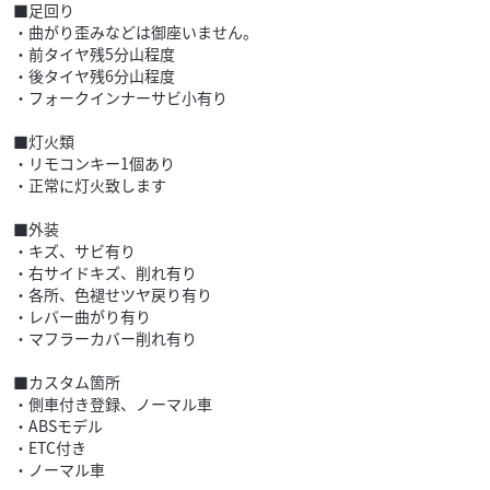
■足回り
・曲がり歪みなどは御座いません。
・前タイヤ残5分山程度
・後タイヤ残6分山程度
・フォークインナーサビ小有り
■灯火類
・リモコンキー1個あり
・正常に灯火致します
■外装
・キズ、サビ有り
・右サイドキズ、削れ有り
・各所、色褪せツヤ戻り有り
・レバー曲がり有り
・マフラーカバー削れ有り
■カスタム箇所
・側車付き登録、ノーマル車
・ABSモデル
・ETC付き
・ノーマル車