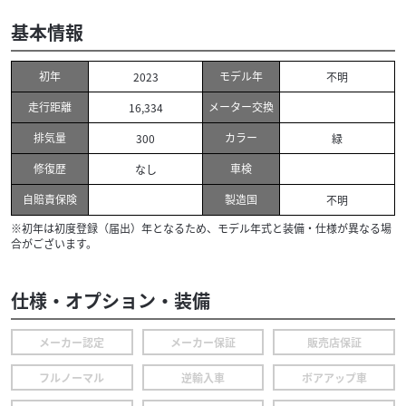
基本情報
初年
モデル年
2023
不明
走行距離
メーター交換
16,334
排気量
カラー
300
緑
修復歴
車検
なし
自賠責保険
製造国
不明
※初年は初度登録（届出）年となるため、モデル年式と装備・仕様が異なる場
合がございます。
仕様・オプション・装備
メーカー認定
メーカー保証
販売店保証
フルノーマル
逆輸入車
ボアアップ車