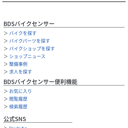
BDSバイクセンサー
ヤマハ
P-Yard ピー・ヤード
YZF-R3A 車検残有り
＞
バイクを探す
34
＞
バイクパーツを探す
.80
万円
本体価格:
（税込）
＞
バイクショップを探す
数ある車両の中より、ご覧いただきありがとうございま
＞
ショップニュース
す。 ★期間限定！半額配送キャンペーン実施！詳しくはお
＞
整備事例
問い合わせ下さいませ！！ ●店舗評価...
＞
求人を探す
BDSバイクセンサー便利機能
＞
お気に入り
＞
閲覧履歴
＞
検索履歴
公式SNS
＞
Youtube