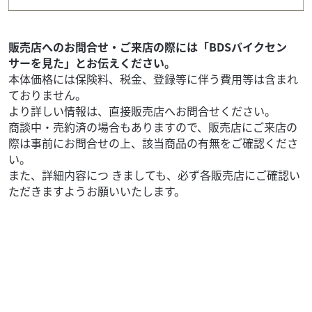
11
.80
万円
本体価格:
（税込）
数ある車両の中より、ご覧いただきありがとうございま
す。 ★期間限定！半額配送キャンペーン実施！詳しくはお
販売店へのお問合せ・ご来店の際には「BDSバイクセン
問い合わせ下さいませ！！ ★こちらの車...
サーを見た」とお伝えください。
本体価格には保険料、税金、登録等に伴う費用等は含まれ
ておりません。
より詳しい情報は、直接販売店へお問合せください。
商談中・売約済の場合もありますので、販売店にご来店の
際は事前にお問合せの上、該当商品の有無をご確認くださ
い。
また、詳細内容につ きましても、必ず各販売店にご確認い
ただきますようお願いいたします。