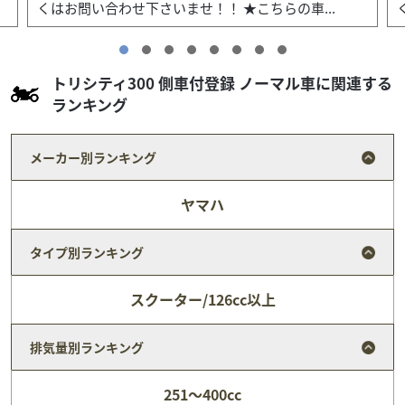
くはお問い合わせ下さいませ！！ ★こちらの車...
トリシティ300 側車付登録 ノーマル車に関連する
ランキング
メーカー別ランキング
ヤマハ
タイプ別ランキング
スクーター/126cc以上
排気量別ランキング
スズキ
P-Yard ピー・ヤード
アドレスV125 安価提供車
251～400cc