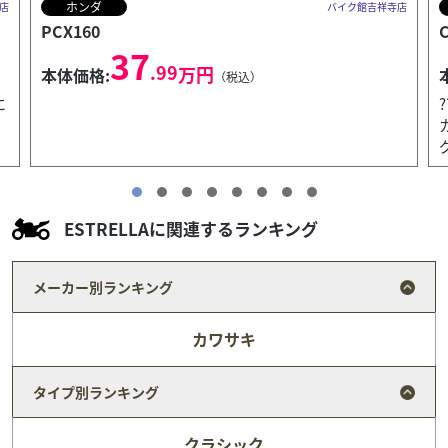
ホンダ
店
バイク館吉祥寺店
CB125R
27
.90
万円
本体価格:
（税込）
?? HONDA CB125R 2021年モデルの特徴ネオスポーツ
カフェデザインが魅力のCB125R！軽快なハンドリン
グと扱いやすいパワーで、通勤・通学、...
ESTRELLAに関連するランキング
メーカー別ランキング
カワサキ
タイプ別ランキング
クラシック