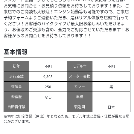
お気軽にお問合せ・お見積り依頼をお待ちしております！また、ご
来店でのご商談も大歓迎！エンジン始動等も可能ですので、ご来店
予約フォームよりご連絡いただき、是非リアル体験を店頭で行って
ください！お客様のバイクライフが最大限お楽しみいただけるよ
う、お値段のご交渉も含め、全力でご対応させていただきます！お
客様からのお問合せをお待ちしております！！
基本情報
初年
モデル年
不明
不明
走行距離
メーター交換
9,305
排気量
カラー
250
黒
修復歴
車検
なし
自賠責保険
製造国
日本
※初年は初度登録（届出）年となるため、モデル年式と装備・仕様が異なる場
合がございます。