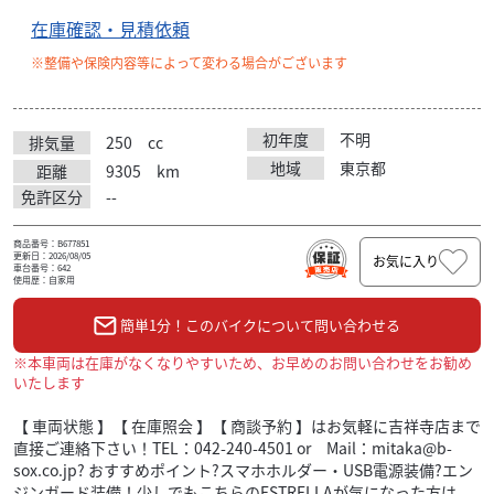
在庫確認・見積依頼
※整備や保険内容等によって変わる場合がございます
初年度
不明
排気量
250
cc
地域
東京都
距離
9305
km
免許区分
--
商品番号：B677851
更新日：2026/08/05
お気に入り
車台番号：642
使用歴：自家用
簡単1分！このバイクについて問い合わせる
※本車両は在庫がなくなりやすいため、お早めのお問い合わせをお勧め
いたします
【 車両状態 】【 在庫照会 】【 商談予約 】はお気軽に吉祥寺店まで
直接ご連絡下さい！TEL：042-240-4501 or Mail：mitaka@b-
sox.co.jp? おすすめポイント?スマホホルダー・USB電源装備?エン
ジンガード装備！少しでもこちらのESTRELLAが気になった方は、