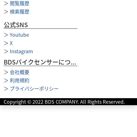
＞
閲覧履歴
＞
検索履歴
公式SNS
＞
Youtube
＞
X
＞
Instagram
スズキ
バイク館吉祥寺店
ADDRESS 125
BDSバイクセンサーについて
22
＞
会社概要
.99
万円
本体価格:
（税込）
＞
利用規約
＞
プライバシーポリシー
Copyright © 2022 BDS COMPANY. All Rights Reserved.