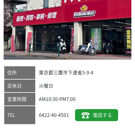
住所
東京都
三鷹市
下連雀5-9-4
定休日
火曜日
営業時間
AM10:30-PM7:00
0422-40-4501
電話する
TEL