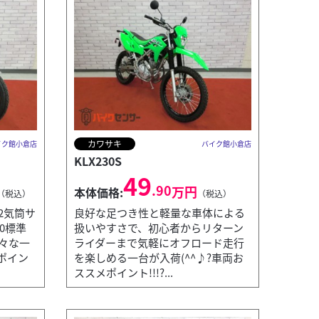
カワサキ
イク館小倉店
バイク館小倉店
KLX230S
49
.90
万円
本体価格:
（税込）
（税込）
2気筒サ
良好な足つき性と軽量な車体による
.0標準
扱いやすさで、初心者からリターン
々な一
ライダーまで気軽にオフロード走行
メポイン
を楽しめる一台が入荷(^^♪?車両お
ススメポイント!!!?...