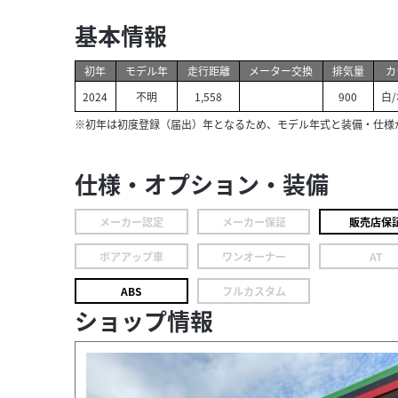
基本情報
初年
モデル年
走行距離
メーター交換
排気量
カ
2024
不明
1,558
900
白/
※初年は初度登録（届出）年となるため、モデル年式と装備・仕様
仕様・オプション・装備
メーカー認定
メーカー保証
販売店保
ボアアップ車
ワンオーナー
AT
ABS
フルカスタム
ショップ情報