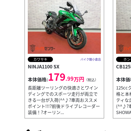
カワサキ
ホン
バイク館小倉店
NINJA1100 SX
CB125
179
.99
万円
本体価格:
本体価
（税込）
長距離ツーリングの快適さとワイン
125
ディングでのスポーツ走行が両立で
格と本
きる一台が入荷(^^♪?車両おススメ
ティな
ポイント!!!?前後ドライブレコーダー
(^^♪
装備！?オーリン...
SHOW
カワサキ
バイク館小倉店
Z400