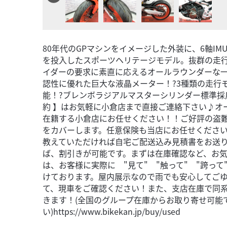
80年代のGPマシンをイメージした外装に、6軸I
を投入したスポーツヘリテージモデル。抜群の走
イダーの要求に素直に応えるオールラウンダーな一台が
認性に優れた巨大な液晶メーター！?3種類の走行
能！?ブレンボラジアルマスターシリンダー標準採用！
約 】はお気軽に小倉店まで直接ご連絡下さい♪オ
在籍する小倉店にお任せください！！ご好評の盗
をカバーします。任意保険も当店にお任せくださ
教えていただければ自宅ご配送込み見積書をお送
ば、割引きが可能です。まずは在庫確認など、お
は、お客様に実際に "見て" "触って" "跨っ
けております。屋内展示なので雨でも安心してご
て、現車をご確認ください！また、支店在庫で同系
きます！(全国のグループ在庫からお取り寄せ可能
い)https://www.bikekan.jp/buy/used