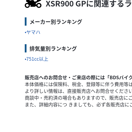
55
XSR900 GPに関連する
.99
万円
本体価格:
（税込）
わいなが
400ccクラスでトップクラスの軽さと力強い加速
メーカー別ランキング
ヤマハ
排気量別ランキング
751cc以上
販売店へのお問合せ・ご来店の際には「BDSバイ
本体価格には保険料、税金、登録等に伴う費用等
より詳しい情報は、直接販売店へお問合せくださ
商談中・売約済の場合もありますので、販売店に
また、詳細内容につ きましても、必ず各販売店に