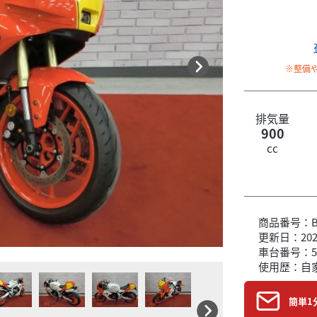
※整備
排気量
900
cc
商品番号：B6
更新日：2026
車台番号：5
使用歴：自
簡単1