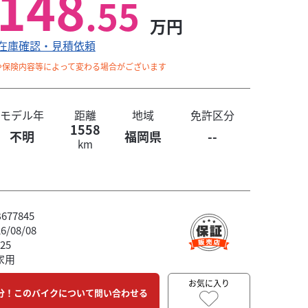
148
.55
万円
在庫確認・見積依頼
や保険内容等によって変わる場合がございます
モデル年
距離
地域
免許区分
1558
不明
福岡県
--
km
77845
/08/08
25
家用
お気に入り
分！このバイクについて問い合わせる