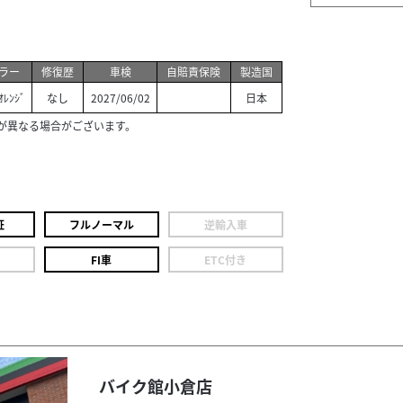
ラー
修復歴
車検
自賠責保険
製造国
ｵﾚﾝｼﾞ
なし
2027/06/02
日本
が異なる場合がございます。
証
フルノーマル
逆輸入車
FI車
ETC付き
バイク館小倉店