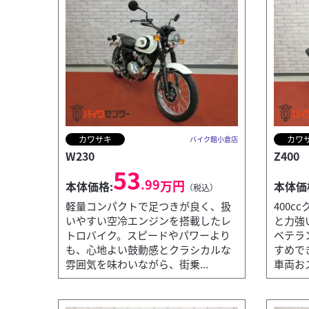
カワサキ
カワ
バイク館小倉店
W230
Z400
53
.99
万円
本体価格:
本体価
（税込）
軽量コンパクトで足つきが良く、扱
400
いやすい空冷エンジンを搭載したレ
と力強
トロバイク。スピードやパワーより
ベテラ
も、心地よい鼓動感とクラシカルな
すめで
雰囲気を味わいながら、街乗...
車両おス