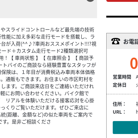
MUやスライドコントロールなど最先端の技術
行性能に加え多彩な走行モードを搭載し、ラ
お電
入荷(^^♪?車両おススメポイント!!!?視
モード＋カスタム走行モード2種類選択可
0
【 車両状態 】【 在庫照会 】【 商談予
ートバイのご商談なら経験豊富なスタッフが
難保険は、１年目が消費税込み車両本体価格
営業時間
い。通販もできます。お住まいの市区町村を
定休日
りします。ご商談来店日をご連絡いただけれ
気軽にお問い合わせください。バイク館で
て" リアルを体験いただける接客応対を心掛
住所：
ゆっくりご覧いただけます。ぜひご来店に
URL：
h
統(距離、金額など)の似た車両をご案内で
です。是非ご相談くださ