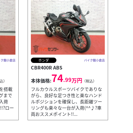
ホンダ
イク館小倉店
バイク館小倉店
CBR400R ABS
74
.99
万円
本体価格:
込）
（税込）
を搭載
フルカウルスポーツバイクでありな
グまで
がら、良好な足つき性と楽なハンド
入荷
ルポジションを確保し、長距離ツー
!!?ロー
リングも楽々な一台が入荷(^^♪?車
両おススメポイント!!...
カワサキ
バイク館小倉店
W800