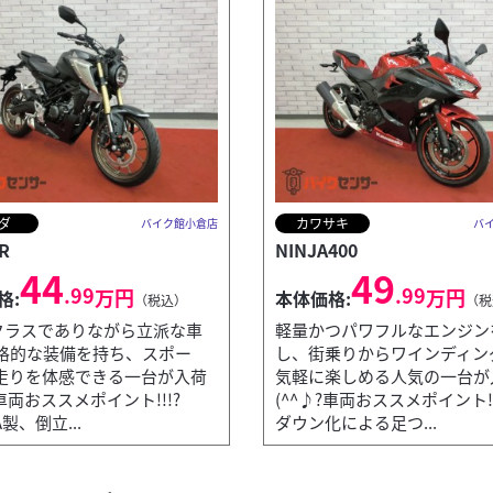
ダ
カワサキ
バイク館小倉店
バ
R
NINJA400
44
49
.99
.99
万円
万円
格:
本体価格:
（税込）
（税
ccクラスでありながら立派な車
軽量かつパワフルなエンジン
格的な装備を持ち、スポー
し、街乗りからワインディン
走りを体感できる一台が入荷
気軽に楽しめる人気の一台が
?車両おススメポイント!!!?
(^^♪?車両おススメポイント!
A製、倒立...
ダウン化による足つ...