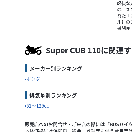
軽快な
の、スズ
れた「
ル】のご
機関良..
Super CUB 110に関
ヤマハ
バイク館相模原店
メーカー別ランキング
VINO
ホンダ
29
.99
万円
本体価格:
（税込）
排気量別ランキング
51～125cc
販売店へのお問合せ・ご来店の際には「BDSバイ
本体価格には保険料、税金、登録等に伴う費用等