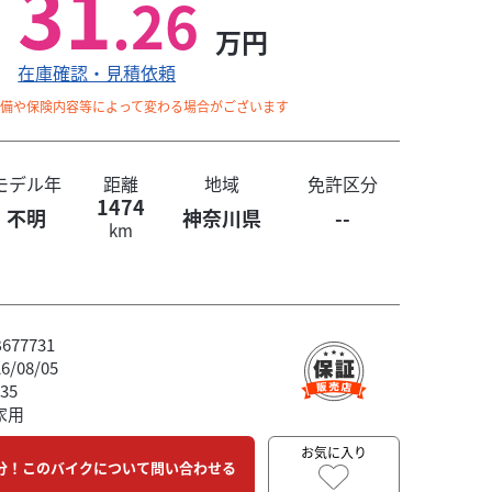
31
.26
万円
在庫確認・見積依頼
整備や保険内容等によって変わる場合がございます
モデル年
距離
地域
免許区分
1474
不明
神奈川県
--
km
77731
/08/05
35
家用
お気に入り
分！このバイクについて問い合わせる