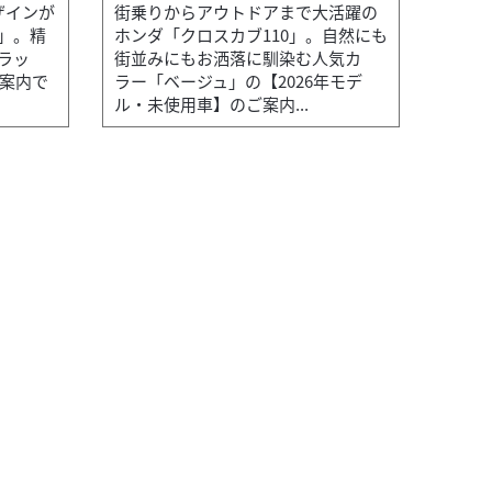
ザインが
街乗りからアウトドアまで大活躍の
」。精
ホンダ「クロスカブ110」。自然にも
ラッ
街並みにもお洒落に馴染む人気カ
ご案内で
ラー「ベージュ」の【2026年モデ
ル・未使用車】のご案内...
カワサ
バイク館相模原店
ZX-4RR
本体価格