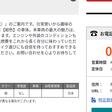
年式）」のご案内です。日常使いから趣味の
な【紺色】の車体。本車両の最大の魅力は、
お電
あります。エンジンや外装のコンディションも
低燃費をこれから長く存分に味わっていただ
0
バイク選びにも自信を持っておすすめできる
ください。お問い合わせを心よりお待ちして
営業時間
定休日
住所：
カラー
修復歴
車検
自賠責保険
製造国
URL：
h
紺
なし
日本
特定商
が異なる場合がございます。