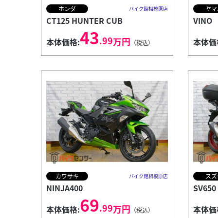
ホンダ
ヤマ
バイク館相模原店
CT125 HUNTER CUB
VINO
43
.99
万円
本体価格:
本体価
（税込）
カワサキ
スズ
バイク館相模原店
NINJA400
SV650
69
.99
万円
本体価格:
本体価
（税込）