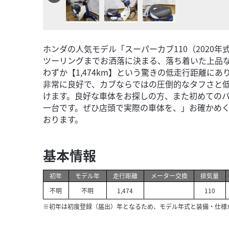
ホンダの人気モデル「スーパーカブ110（2020
ツーリングまでお洒落に決まる、落ち着いた上品
わずか【1,474km】という驚きの低走行距離に
非常に良好で、カブならではの圧倒的なタフさと
けます。良好な車体をお探しの方、また初めての
一台です。ぜひ店頭で実際の車体を、」お確かめ
おります。
基本情報
初年
モデル年
走行距離
メーター交換
排気量
不明
不明
1,474
110
※初年は初度登録（届出）年となるため、モデル年式と装備・仕様