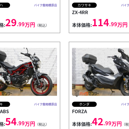
ハ
カワサキ
バイク館相模原店
バイ
ZX-4RR
29
114
.99
.99
万円
万円
格:
本体価格:
（税込）
キ
ホンダ
バイク館相模原店
バイ
 ABS
FORZA
54
42
.99
.99
万円
万円
格:
本体価格:
（税込）
（税