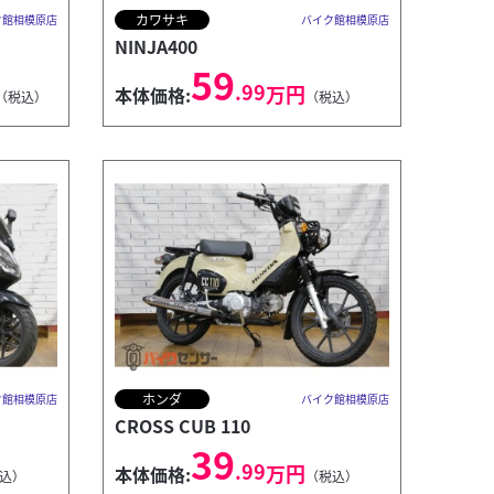
カワサキ
ク館相模原店
バイク館相模原店
NINJA400
59
.99
万円
本体価格:
（税込）
（税込）
ホンダ
ク館相模原店
バイク館相模原店
CROSS CUB 110
39
.99
万円
本体価格:
込）
（税込）