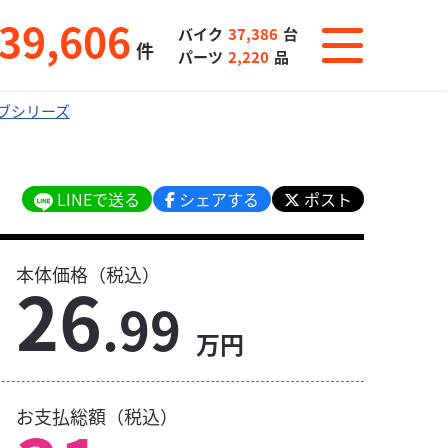
39,606
バイク
37,386
台
件
パーツ
2,220
品
ブシリーズ
LINEで送る
シェアする
ポスト
本体価格（税込）
26
.99
万円
お支払総額（税込）