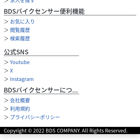
.99
万円
本体価格:
（税込）
BDSバイクセンサー便利機能
Ninja 1000（2017年モデル・ZXT00W型）のフルパニア仕様
は、圧倒的な積載性能とSS譲りの走りの楽しさを完璧に両
＞
お気に入り
立した「究極のロングツアラー...
＞
閲覧履歴
＞
検索履歴
公式SNS
＞
Youtube
＞
X
＞
Instagram
BDSバイクセンサーについて
＞
会社概要
＞
利用規約
＞
プライバシーポリシー
Copyright © 2022 BDS COMPANY. All Rights Reserved.