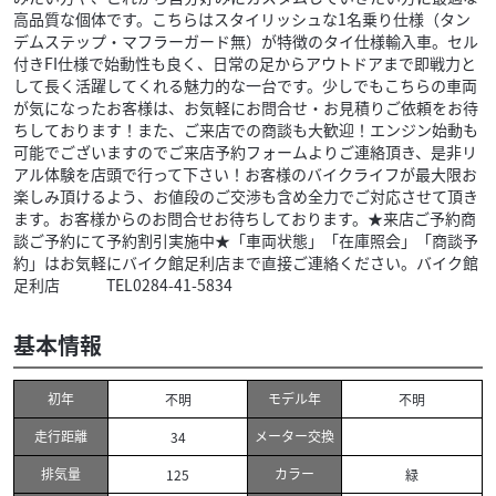
高品質な個体です。こちらはスタイリッシュな1名乗り仕様（タン
デムステップ・マフラーガード無）が特徴のタイ仕様輸入車。セル
付きFI仕様で始動性も良く、日常の足からアウトドアまで即戦力と
して長く活躍してくれる魅力的な一台です。少しでもこちらの車両
が気になったお客様は、お気軽にお問合せ・お見積りご依頼をお待
ちしております！また、ご来店での商談も大歓迎！エンジン始動も
可能でございますのでご来店予約フォームよりご連絡頂き、是非リ
アル体験を店頭で行って下さい！お客様のバイクライフが最大限お
楽しみ頂けるよう、お値段のご交渉も含め全力でご対応させて頂き
ます。お客様からのお問合せお待ちしております。★来店ご予約商
談ご予約にて予約割引実施中★「車両状態」「在庫照会」「商談予
約」はお気軽にバイク館足利店まで直接ご連絡ください。バイク館
足利店 TEL0284-41-5834
基本情報
初年
モデル年
不明
不明
走行距離
メーター交換
34
排気量
カラー
125
緑