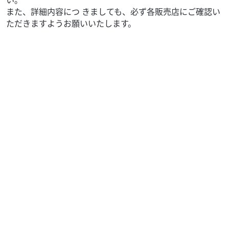
また、詳細内容につ きましても、必ず各販売店にご確認い
ただきますようお願いいたします。
ホンダ
バイク館足利店
GB350 S
53
.99
万円
本体価格:
（税込）
伝統の鼓動と現代の走り。ツーリング性能を高めた即戦力
の一台！ロングストローク設計の空冷単気筒エンジンによ