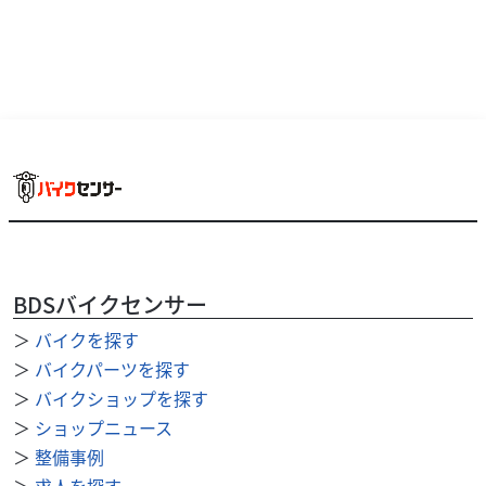
り、味わい深い鼓動感と歯切れの良いエキゾーストノー...
BDSバイクセンサー
＞
バイクを探す
＞
バイクパーツを探す
＞
バイクショップを探す
カワサキ
バイク館足利店
＞
ショップニュース
NINJA1000 ABS
＞
整備事例
94
＞
求人を探す