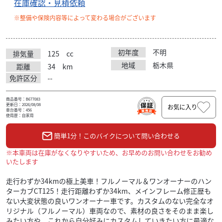
在庫確認・見積依頼
※整備や保険内容等によって変わる場合がございます
初年度
不明
排気量
125
cc
地域
栃木県
距離
34
km
免許区分
--
商品番号：B677083
更新日：2026/08/08
お気に入り
車台番号：456
使用歴：自家用
簡単1分！このバイクについて問い合わせる
※本車両は在庫がなくなりやすいため、お早めのお問い合わせをお勧め
いたします
走行わずか34kmの極上美車！フルノーマル＆ワンオーナーのハン
ターカブCT125！走行距離わずか34km、メインフレーム修正歴も
ない大変状態の良いワンオーナー車です。カスタムのない完全なオ
リジナル（フルノーマル）車両なので、素材の良さをそのまま楽し
みたい方や、これから自分好みにカスタムしていきたい方に最適な