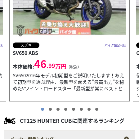
ホンダ
店
バイク館足利店
GB350 S
53
.99
万円
本体価格:
（税込）
え
伝統の鼓動と現代の走り。ツーリング性能を高めた即
秘
戦力の一台！ロングストローク設計の空冷単気筒エン
.
ジンにより、味わい深い鼓動感と歯切れの良いエキ
ゾーストノー...
CT125 HUNTER CUBに関連するランキング
メーカー別ランキング