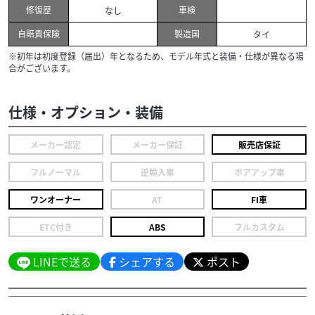
修復歴
車検
なし
自賠責保険
製造国
タイ
※初年は初度登録（届出）年となるため、モデル年式と装備・仕様が異なる場
合がございます。
仕様・オプション・装備
メーカー認定
メーカー保証
販売店保証
フルノーマル
逆輸入車
ボアアップ車
ワンオーナー
AT
FI車
ETC付き
ABS
フルカスタム
LINEで送る
シェアする
ポスト