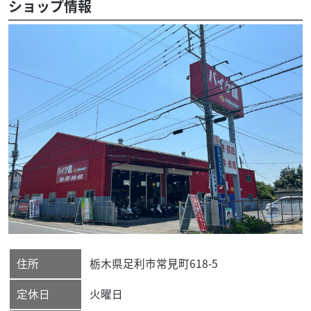
ショップ情報
住所
栃木県
足利市
常見町618-5
定休日
火曜日