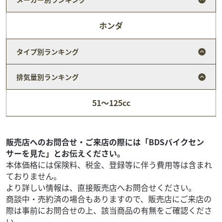
ホンダ
タイプ別ランキング
排気量別ランキング
51～125cc
スズキ
バイク館足利店
SV650 ABS
販売店へのお問合せ・ご来店の際には「BDSバイクセン
46
.99
万円
本体価格:
サーを見た」とお伝えください。
（税込）
本体価格には保険料、税金、登録等に伴う費用等は含まれ
SV6502016年モデル初期型をご説明いたします！あえて初
ておりません。
期型を選ぶ理由、最新型を超える"最高出力"を秘めたVツイ
より詳しい情報は、直接販売店へお問合せください。
ン・ロードスター「最新型が常にベストと...
商談中・売約済の場合もありますので、販売店にご来店の
際は事前にお問合せの上、該当商品の有無をご確認くださ
い。