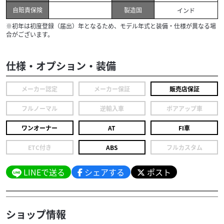
自賠責保険
製造国
インド
※初年は初度登録（届出）年となるため、モデル年式と装備・仕様が異なる場
合がございます。
仕様・オプション・装備
メーカー認定
メーカー保証
販売店保証
フルノーマル
逆輸入車
ボアアップ車
ワンオーナー
AT
FI車
ETC付き
ABS
フルカスタム
LINEで送る
シェアする
ポスト
ショップ情報