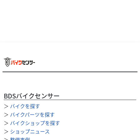
BDSバイクセンサー
＞
バイクを探す
ホンダ
バイク館藤枝西店
＞
バイクパーツを探す
Monkey 125
＞
バイクショップを探す
34
＞
ショップニュース
.99
万円
本体価格:
（税込）
＞
整備事例