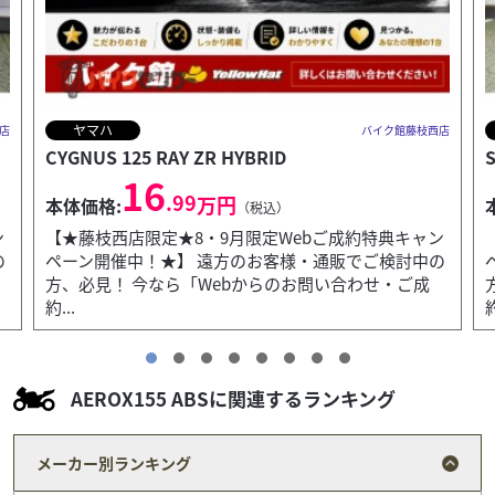
ヤマハ
店
バイク館藤枝西店
SR400
69
.99
万円
本体価格:
（税込）
ン
【★藤枝西店限定★8・9月限定Webご成約特典キャン
の
ペーン開催中！★】 遠方のお客様・通販でご検討中の
方、必見！ 今なら「Webからのお問い合わせ・ご成
約...
約
AEROX155 ABSに関連するランキング
メーカー別ランキング