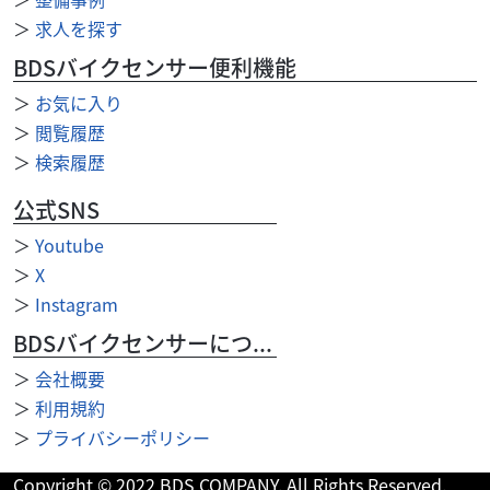
【★藤枝西店限定★8・9月限定Webご成約特典キャンペー
＞
求人を探す
ン開催中！★】 遠方のお客様・通販でご検討中の方、必
見！ 今なら「Webからのお問い合わせ・ご成約...
BDSバイクセンサー便利機能
＞
お気に入り
＞
閲覧履歴
＞
検索履歴
公式SNS
＞
Youtube
＞
X
＞
Instagram
BDSバイクセンサーについて
＞
会社概要
＞
利用規約
＞
プライバシーポリシー
ホンダ
バイク館藤枝西店
Copyright © 2022 BDS COMPANY. All Rights Reserved.