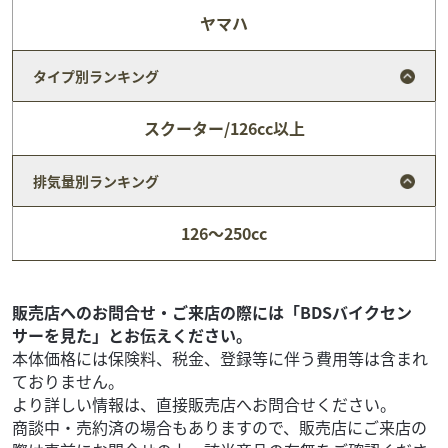
ヤマハ
タイプ別ランキング
スクーター/126cc以上
排気量別ランキング
ヤマハ
バイク館藤枝西店
126～250cc
CYGNUS 125 RAY ZR HYBRID
16
.99
万円
本体価格:
（税込）
【★藤枝西店限定★8・9月限定Webご成約特典キャンペー
販売店へのお問合せ・ご来店の際には「BDSバイクセン
ン開催中！★】 遠方のお客様・通販でご検討中の方、必
サーを見た」とお伝えください。
見！ 今なら「Webからのお問い合わせ・ご成約...
本体価格には保険料、税金、登録等に伴う費用等は含まれ
ておりません。
より詳しい情報は、直接販売店へお問合せください。
商談中・売約済の場合もありますので、販売店にご来店の