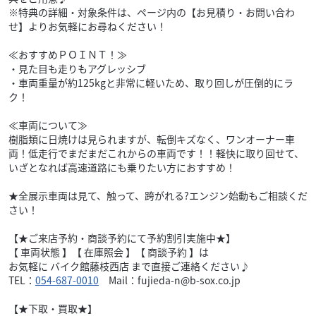
※特典の詳細・対象条件は、ページ内の【お見積り・お問い合わ
せ】よりお気軽にお尋ねください！
≪おすすめＰＯＩＮＴ！≫
・見た目も走りもアグレッシブ
・車両重量が約125kgと非常に軽いため、取り回しが圧倒的にラ
ク！
≪車両について≫
樹脂類に日焼けは見られますが、転倒キズなく、ワンオーナー車
両！低走行でまだまだこれからの車両です！！軽快に取り回せて、
いざとなれば高速道路にも乗りたい方におすすめ！
★全展示車両は見て、触って、跨がれる?エンジン始動もご相談くだ
さい！
【★ご来店予約・商談予約にて予約割引実施中★】
【 車両状態 】【 在庫照会 】【 商談予約 】は
お気軽に バイク館藤枝西店 まで直接ご連絡ください♪
TEL：
054-687-0010
Mail：fujieda-n@b-sox.co.jp
【★下取・買取★】