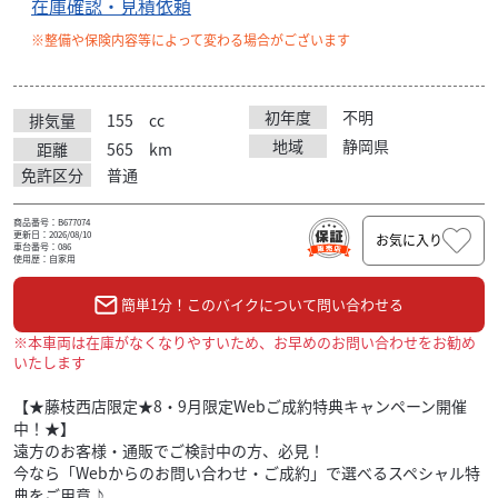
在庫確認・見積依頼
※整備や保険内容等によって変わる場合がございます
初年度
不明
排気量
155
cc
地域
静岡県
距離
565
km
免許区分
普通
商品番号：B677074
更新日：2026/08/10
お気に入り
車台番号：086
使用歴：自家用
簡単1分！このバイクについて問い合わせる
※本車両は在庫がなくなりやすいため、お早めのお問い合わせをお勧め
いたします
【★藤枝西店限定★8・9月限定Webご成約特典キャンペーン開催
中！★】
遠方のお客様・通販でご検討中の方、必見！
今なら「Webからのお問い合わせ・ご成約」で選べるスペシャル特
典をご用意♪