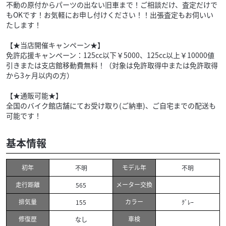
不動の原付からパーツの出ない旧車まで！ご相談だけ、査定だけで
もOKです！お気軽にお申し付けください！！出張査定もお伺いい
たします！
【★当店開催キャンペーン★】
免許応援キャンペーン：125cc以下￥5000、125cc以上￥10000値
引きまたは支店館移動費無料！（対象は免許取得中または免許取得
から3ヶ月以内の方）
【★通販可能★】
全国のバイク館店舗にてお受け取り(ご納車)、ご自宅までの配送も
可能です！
基本情報
初年
モデル年
不明
不明
走行距離
メーター交換
565
排気量
カラー
155
ｸﾞﾚｰ
修復歴
車検
なし