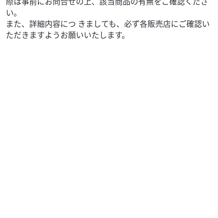
際は事前にお問合せの上、該当商品の有無をご確認くださ
い。
また、詳細内容につ きましても、必ず各販売店にご確認い
ただきますようお願いいたします。
ヤマハ
バイク館藤枝西店
SR400
69
.99
万円
本体価格:
（税込）
【★藤枝西店限定★8・9月限定Webご成約特典キャンペー
ン開催中！★】 遠方のお客様・通販でご検討中の方、必
見！ 今なら「Webからのお問い合わせ・ご成約...