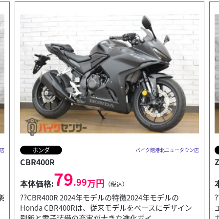
カワサキ
店
バイク館港北ニュータウン店
ZX-4RR
109
.99
万円
本体価格:
（税込）
??Ninja ZX-4RR 2024年モデルの特徴399cc直列4気筒
エンジンが生み出す高回転サウンドと爽快な加速が魅
力の本格スーパースポーツ。SHOW...