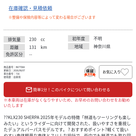
在庫確認・見積依頼
※整備や保険内容等によって変わる場合がございます
初年度
不明
排気量
230
cc
地域
神奈川県
距離
131
km
免許区分
--
商品番号：B677068
更新日：2026/08/07
お気に入り
車台番号：716
使用歴：自家用
簡単1分！このバイクについて問い合わせる
※本車両は在庫がなくなりやすいため、お早めのお問い合わせをお勧め
いたします
??KLX230 SHERPA 2025年モデルの特徴「林道もツーリングも楽し
みたい」というライダーに向けて開発された、扱いやすさを重視し
たデュアルパーパスモデルです。 ? おすすめポイント?軽くて扱い
やすい車体軽量な車体とスリムな設計で、街中でも林道でも取り回