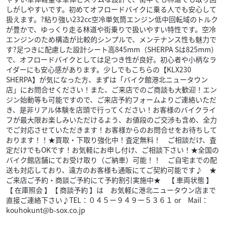
しがしやすいです。初めてオフロードバイクに乗る人でも安心して
扱えます。?粘り強い232cc空冷単気筒エンジン低中回転域のトルク
が豊かで、ゆっくり走る林道や街乗りで扱いやすい特性です。空冷
エンジンのため構造が比較的シンプルで、メンテナンス性も魅力で
す?足つきに配慮した設計シート高845mm（SHERPA Sは825mm）
で、オフロードバイクとしては足つき性が良好。初心者や小柄なラ
イダーにも安心感があります。少しでもこちらの【KLX230
SHERPA】が気になった方、まずは「バイク館港北ニュータウン
店」にお問合せください！また、ご来店でのご商談も大歓迎！エン
ジン始動等も可能ですので、ご来店予約フォームよりご連絡いただ
き、是非リアル体験を店頭で行ってください！お客様のバイクライ
フが最大限お楽しみいただけるよう、お値段のご交渉も含め、全力
でご対応させていただきます！お客様からのお問合せをお待ちして
おります！！★買取・下取り強化中！査定無料！ ご相談だけ、査
定だけでもOKです！お気軽にお申し付け、ご相談下さい！★全国の
バイク館店舗にてお受け取り（ご納車）可能！！ ご自宅までの配
送も対応しており、遠方のお客様も通販にてご契約可能です♪ ★
ご来店ご予約・商談ご予約にて予約割引実施中★ 【 車両状態 】
【 在庫照会 】【 商談予約 】は お気軽に港北ニュータウン店まで
直接ご連絡下さい♪TEL：０４５ー９４９ー５３６１ or Mail：
kouhokunt@b-sox.co.jp