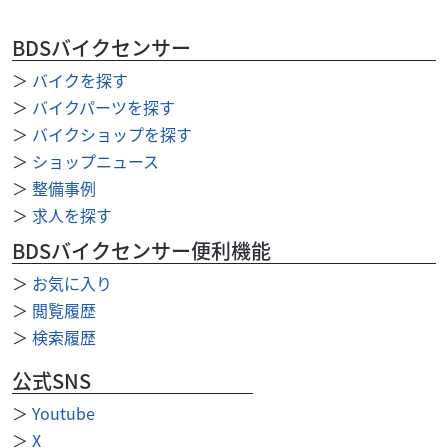
BDSバイクセンサー
＞
バイクを探す
ハーレーダビッドソン
バイク館港北ニュータウン店
XL1200 Low
＞
バイクパーツを探す
79
＞
バイクショップを探す
.99
万円
本体価格:
（税込）
＞
ショップニュース
Harley-Davidson XL1200 Lowは、足つきの良さと扱いやす
＞
整備事例
さが魅力のスポーツスターです。1200cc Evolutionエンジン
＞
求人を探す
ならで...
BDSバイクセンサー便利機能
＞
お気に入り
＞
閲覧履歴
＞
検索履歴
公式SNS
＞
Youtube
＞
X