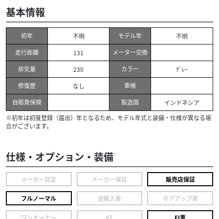
基本情報
初年
モデル年
不明
不明
走行距離
メーター交換
131
排気量
カラー
230
ｸﾞﾚｰ
修復歴
車検
なし
自賠責保険
製造国
インドネシア
※初年は初度登録（届出）年となるため、モデル年式と装備・仕様が異なる場
合がございます。
仕様・オプション・装備
メーカー認定
メーカー保証
販売店保証
フルノーマル
逆輸入車
ボアアップ車
ワンオーナー
AT
FI車