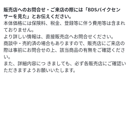
本体価格:
（税込）
??CBR400R 2024年モデルの特徴2024年モデルのHonda
販売店へのお問合せ・ご来店の際には「BDSバイクセン
CBR400Rは、従来モデルをベースにデザイン刷新と電子装
サーを見た」とお伝えください。
備の充実が大きな進化ポイ...
本体価格には保険料、税金、登録等に伴う費用等は含まれ
ておりません。
より詳しい情報は、直接販売店へお問合せください。
商談中・売約済の場合もありますので、販売店にご来店の
際は事前にお問合せの上、該当商品の有無をご確認くださ
い。
また、詳細内容につ きましても、必ず各販売店にご確認い
ただきますようお願いいたします。