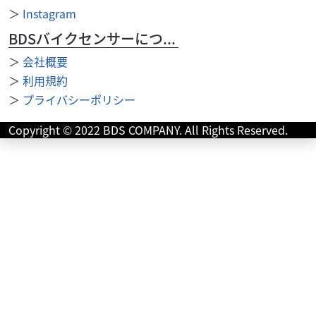
＞
Instagram
BDSバイクセンサーについて
＞
会社概要
＞
利用規約
＞
プライバシーポリシー
ホンダ
バイク館港北ニュータウン店
REBEL 250
Copyright © 2022 BDS COMPANY. All Rights Reserved.
49
.99
万円
本体価格:
（税込）
?? REBEL 250 2020年モデルの特徴人気の2020年式Rebel
250が入荷しました。足つきの良さと扱いやすさで、初心者
からベテランまで幅広...