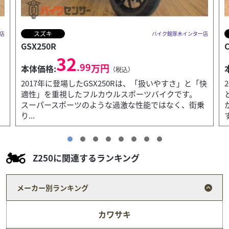
ホンダ
店
バイク館厚木インター店
CBR400R
B
59
.99
万円
本体価格:
（税込）
快
2019年式CBR400Rは、扱いやすい直列2気筒エンジン
と快適なライディングポジションを備え、通勤・通学
乗
からロングツーリングまで幅広く活躍する一台で
す。...
Z250に関連するランキング
メーカー別ランキング
カワサキ