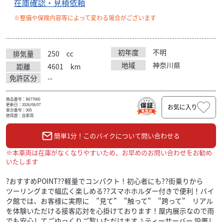
在庫確認・見積依頼
※整備や保険内容等によって変わる場合がございます
初年度
不明
排気量
250
cc
地域
神奈川県
距離
4601
km
免許区分
--
商品番号：B677060
更新日：2026/08/07
お気に入り
車台番号：005
使用歴：自家用
簡単1分！このバイクについて問い合わせる
※本車両は在庫がなくなりやすいため、お早めのお問い合わせをお勧め
いたします
?おすすめPOINT??軽量でコンパクト！初心者にも??街乗りから
ツーリングまで幅広く楽しめる??スマホホルダー付きで便利！バイ
ク館では、お客様に実際に "見て" "触って" "跨って" リアル
を体験いただける接客応対を心掛けております！屋内展示なので雨
でも安心してごゆっくりご覧いただけます♪ティーサーバー 設置し