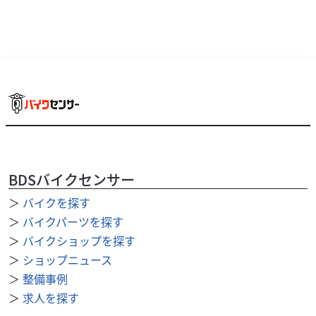
BDSバイクセンサー
＞
バイクを探す
ヤマハ
バイク館厚木インター店
＞
バイクパーツを探す
BOLT R-Spec
＞
バイクショップを探す
99
＞
ショップニュース
.99
万円
本体価格:
（税込）
＞
整備事例
?特徴??タンク容量13L！?ドコドコとした鼓動感を楽しめま
＞
求人を探す
す??サイドバック付きで便利?バイク館では、お客様に実際
に "見て" "触って" "跨って" ...