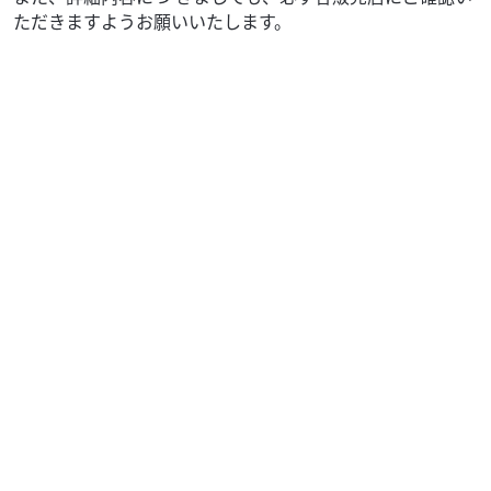
ただきますようお願いいたします。
ホンダ
バイク館厚木インター店
CBR400R
59
.99
万円
本体価格:
（税込）
2019年式CBR400Rは、扱いやすい直列2気筒エンジンと快
適なライディングポジションを備え、通勤・通学からロン
グツーリングまで幅広く活躍する一台です。...