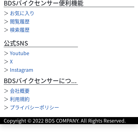
BDSバイクセンサー便利機能
＞
お気に入り
＞
閲覧履歴
＞
検索履歴
公式SNS
＞
Youtube
＞
X
＞
Instagram
BDSバイクセンサーについて
＞
会社概要
＞
利用規約
＞
プライバシーポリシー
カワサキ
バイク館厚木インター店
Copyright © 2022 BDS COMPANY. All Rights Reserved.
Z900RS SE
174
.99