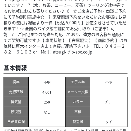
ています♪ ?（水、お茶、コーヒー、麦茶）ツーリング途中等で
もお気軽にお立ち寄りください♪《 ☆ご来店ご予約・商談ご予約
にて予約割引実施中☆ 》来店商談予約をいただいたお客様はお見
積りの際には総額より一律【税込 5,000円 】お値引きさせていただ
きます！☆ 全国のバイク館店舗にてお受け取り（ご納車）可
能 ? ご自宅までの配送も対応しており、遠方のお客様も通販に
てご契約可能です♪【 車両状態 】【 在庫照会 】【 商談予約 】はお
気軽に厚木インター店まで直接ご連絡下さい♪ TEL：０４６ー２
８２ー６１０３ or Mail：atsugi-i@b-sox.co.jp
基本情報
初年
モデル年
不明
不明
走行距離
メーター交換
4,601
排気量
カラー
250
ｸﾞﾚｰ
修復歴
車検
なし
自賠責保険
製造国
タイ
※初年は初度登録（届出）年となるため、モデル年式と装備・仕様が異なる場