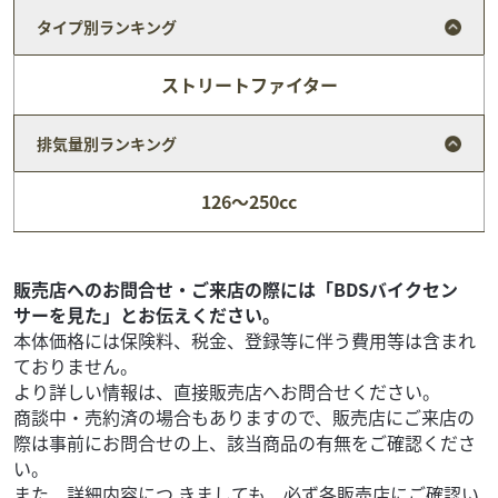
タイプ別ランキング
ストリートファイター
排気量別ランキング
スズキ
バイク館厚木インター店
126～250cc
GSX250R
32
.99
万円
本体価格:
（税込）
2017年に登場したGSX250Rは、「扱いやすさ」と「快適
販売店へのお問合せ・ご来店の際には「BDSバイクセン
性」を重視したフルカウルスポーツバイクです。スーパー
サーを見た」とお伝えください。
スポーツのような過激な性能ではなく、街乗り...
本体価格には保険料、税金、登録等に伴う費用等は含まれ
ておりません。
より詳しい情報は、直接販売店へお問合せください。
商談中・売約済の場合もありますので、販売店にご来店の
際は事前にお問合せの上、該当商品の有無をご確認くださ
い。
また、詳細内容につ きましても、必ず各販売店にご確認い