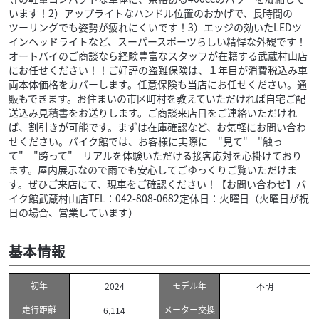
います！2）アップライトなハンドル位置のおかげで、長時間の
ツーリングでも姿勢が疲れにくいです！3）エッジの効いたLEDツ
インヘッドライトなど、スーパースポーツらしい精悍な外観です！
オートバイのご商談なら経験豊富なスタッフが在籍する武蔵村山店
にお任せください！！ご好評の盗難保険は、１年目が消費税込み車
両本体価格をカバーします。任意保険も当店にお任せください。通
販もできます。お住まいの市区町村を教えていただければ自宅ご配
送込み見積書をお送りします。ご商談来店日をご連絡いただけれ
ば、割引きが可能です。まずは在庫確認など、お気軽にお問い合わ
せください。バイク館では、お客様に実際に "見て" "触っ
て" "跨って" リアルを体験いただける接客応対を心掛けており
ます。屋内展示なので雨でも安心してごゆっくりご覧いただけま
す。ぜひご来店にて、現車をご確認ください！【お問い合わせ】バ
イク館武蔵村山店TEL：042-808-0682定休日：火曜日（火曜日が祝
日の場合、営業しています）
基本情報
初年
モデル年
2024
不明
走行距離
メーター交換
6,114