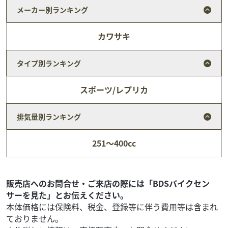
メーカー別ランキング
カワサキ
タイプ別ランキング
スポーツ/レプリカ
排気量別ランキング
ホンダ
バイク館武蔵村山店
251～400cc
CB1300 SUPER BOLD'OR
109
.99
万円
本体価格:
（税込）
【 車両状態 】【 在庫照会 】【 商談予約 】はお気軽に武蔵
販売店へのお問合せ・ご来店の際には「BDSバイクセン
村山店まで直接ご連絡下さい♪TEL：042-808-0682 or
サーを見た」とお伝えください。
Mail：m-muray...
本体価格には保険料、税金、登録等に伴う費用等は含まれ
ておりません。