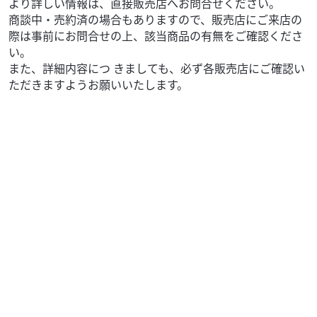
より詳しい情報は、直接販売店へお問合せください。
商談中・売約済の場合もありますので、販売店にご来店の
際は事前にお問合せの上、該当商品の有無をご確認くださ
い。
また、詳細内容につ きましても、必ず各販売店にご確認い
ただきますようお願いいたします。
ヤマハ
バイク館武蔵村山店
Drag Star 400 Classic
79
.99
万円
本体価格:
（税込）
【 車両状態 】【 在庫照会 】【 商談予約 】はお気軽に武蔵