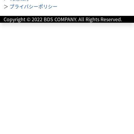
＞
プライバシーポリシー
スズキ
バイク館武蔵村山店
V-Strom250 ABS
Copyright © 2022 BDS COMPANY. All Rights Reserved.
45
.99
万円
本体価格:
（税込）
【 車両状態 】【 在庫照会 】【 商談予約 】はお気軽に武蔵
村山店まで直接ご連絡下さい♪TEL：042-808-0682 or
Mail：m-muray...