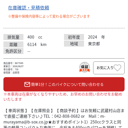
在庫確認・見積依頼
※整備や保険内容等によって変わる場合がございます
排気量
400
cc
初年度
2024
年
地域
東京都
距離
6114
km
免許区分
--
商品番号：B677045
更新日：2026/08/07
お気に入り
車台番号：730
使用歴：自家用
簡単1分！このバイクについて問い合わせる
※本車両は在庫がなくなりやすいため、お早めのお問い合わせをお勧め
いたします
【 車両状態 】【 在庫照会 】【 商談予約 】はお気軽に武蔵村山店ま
で直接ご連絡下さい♪TEL：042-808-0682 or Mail：m-
murayama@b-sox.co.jp★おすすめポイント1）250ccクラスと同
等の軽量コンパクトな車体に、余裕ある400ccのパワーを凝縮して