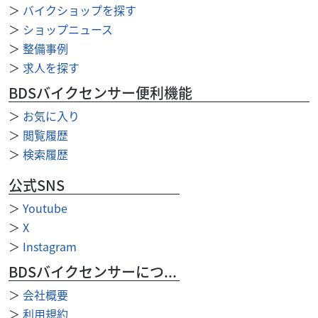
29
＞
バイクショップを探す
.99
万円
本体価格:
（税込）
＞
ショップニュース
【 車両状態 】【 在庫照会 】【 商談予約 】はお気軽に武蔵
＞
整備事例
村山店まで直接ご連絡下さい♪TEL：042-808-0682 or
＞
求人を探す
Mail：m-muray...
BDSバイクセンサー便利機能
＞
お気に入り
＞
閲覧履歴
＞
検索履歴
公式SNS
＞
Youtube
＞
X
＞
Instagram
BDSバイクセンサーについて
＞
会社概要
＞
利用規約