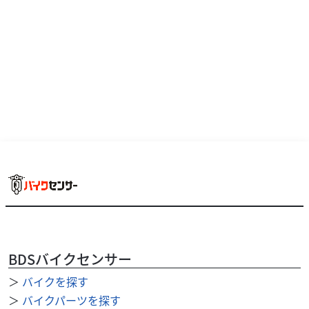
村山店まで直接ご連絡下さい♪TEL：042-808-0682 or
Mail：m-muray...
BDSバイクセンサー
＞
バイクを探す
カワサキ
バイク館武蔵村山店
Z125 PRO
＞
バイクパーツを探す