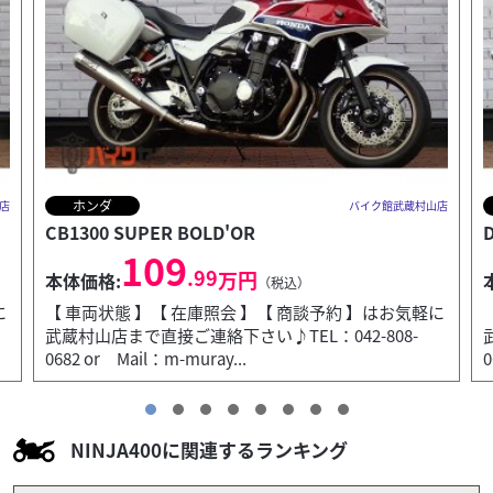
ヤマハ
店
バイク館武蔵村山店
Drag Star 400 Classic
79
.99
万円
本体価格:
（税込）
に
【 車両状態 】【 在庫照会 】【 商談予約 】はお気軽に
武蔵村山店まで直接ご連絡下さい♪TEL：042-808-
0682 or Mail：m-muray...
0
NINJA400に関連するランキング