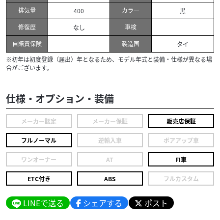
排気量
カラー
400
黒
修復歴
車検
なし
自賠責保険
製造国
タイ
※初年は初度登録（届出）年となるため、モデル年式と装備・仕様が異なる場
合がございます。
仕様・オプション・装備
メーカー認定
メーカー保証
販売店保証
フルノーマル
逆輸入車
ボアアップ車
ワンオーナー
AT
FI車
ETC付き
ABS
フルカスタム
LINEで送る
シェアする
ポスト