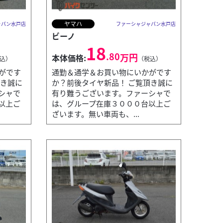
ヤマハ
ャパン水戸店
ファーシャジャパン水戸店
ビーノ
18
.80
万円
本体価格:
込）
（税込）
がです
通勤＆通学＆お買い物にいかがです
頂き誠に
か？前後タイヤ新品！ ご覧頂き誠に
シャで
有り難うございます。ファーシャで
以上ご
は、グループ在庫３０００台以上ご
ざいます。無い車両も、...