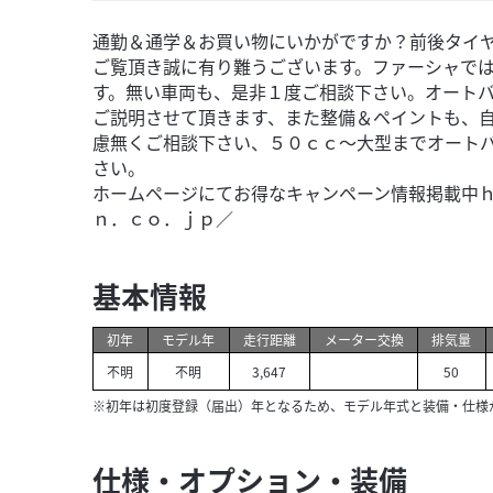
通勤＆通学＆お買い物にいかがですか？前後タイ
ご覧頂き誠に有り難うございます。ファーシャで
す。無い車両も、是非１度ご相談下さい。オート
ご説明させて頂きます、また整備＆ペイントも、
慮無くご相談下さい、５０ｃｃ〜大型までオート
さい。
ホームページにてお得なキャンペーン情報掲載中
ｎ．ｃｏ．ｊｐ／
基本情報
初年
モデル年
走行距離
メーター交換
排気量
不明
不明
3,647
50
※初年は初度登録（届出）年となるため、モデル年式と装備・仕様
仕様・オプション・装備