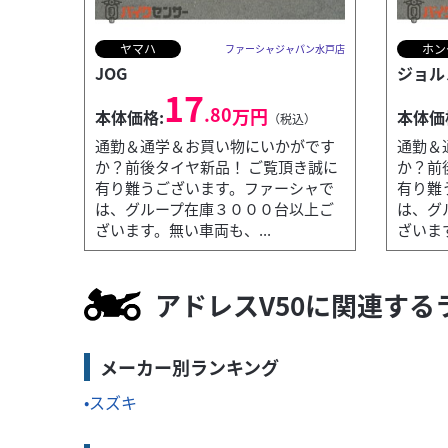
ヤマハ
ホン
ファーシャジャパン水戸店
JOG
ジョル
17
.80
万円
本体価格:
本体価
（税込）
通勤＆通学＆お買い物にいかがです
通勤＆
か？前後タイヤ新品！ ご覧頂き誠に
か？前
有り難うございます。ファーシャで
有り難
は、グループ在庫３０００台以上ご
は、グ
ざいます。無い車両も、...
ざいます
ホンダ
ファーシャジャパン水戸店
PCX125
23
アドレスV50に関連する
.80
万円
本体価格:
（税込）
います。無い車両
通勤＆通学＆お買い物にいかがですか？
メーカー別ランキング
も、...
スズキ