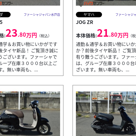
ダ
ヤマハ
ファーシャジャパン水戸店
ファーシャジ
5
JOG ZR
23
21
.80
.80
万円
万円
格:
本体価格:
（税込）
（税
通学＆お買い物にいかがです
通勤＆通学＆お買い物にいか
後タイヤ新品！ ご覧頂き誠に
か？前後タイヤ新品！ ご覧
うございます。ファーシャで
有り難うございます。ファー
ループ在庫３０００台以上ご
は、グループ在庫３０００台
。無い車両も、...
ざいます。無い車両も、...