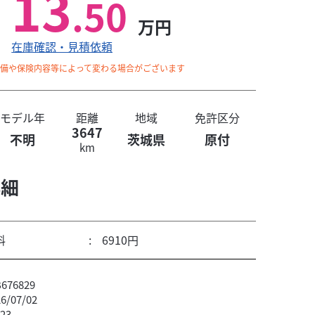
13
.50
万円
在庫確認・見積依頼
整備や保険内容等によって変わる場合がございます
モデル年
距離
地域
免許区分
3647
不明
茨城県
原付
km
詳細
料
6910円
76829
/07/02
23