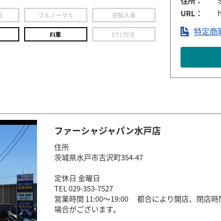
住所：
URL：
h
証
フルノーマル
逆輸入車
特定商
FI車
ETC付き
ファーシャジャパン水戸店
住所
茨城県水戸市吉沢町354-47
定休日 金曜日
TEL 029-353-7527
営業時間 11:00〜19:00 都合により開店、閉店
場合がございます。