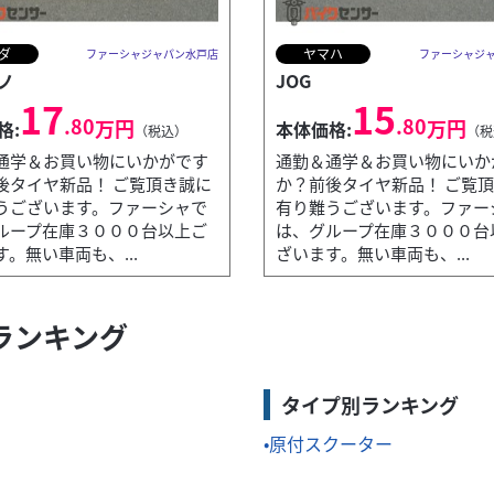
ダ
ヤマハ
ファーシャジャパン水戸店
ファーシャジ
ノ
JOG
17
15
.80
.80
万円
万円
格:
本体価格:
（税込）
（税
通学＆お買い物にいかがです
通勤＆通学＆お買い物にいか
後タイヤ新品！ ご覧頂き誠に
か？前後タイヤ新品！ ご覧
うございます。ファーシャで
有り難うございます。ファー
ループ在庫３０００台以上ご
は、グループ在庫３０００台
。無い車両も、...
ざいます。無い車両も、...
ランキング
前後タイヤ新品！ ご覧頂き誠に有り難うございます。ファーシャで
タイプ別ランキング
原付スクーター