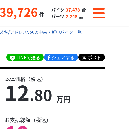
39,726
バイク
37,478
台
件
パーツ
2,248
品
ズキ/アドレスV50の中古・新車バイク一覧
LINEで送る
シェアする
ポスト
本体価格（税込）
12
.80
万円
お支払総額（税込）