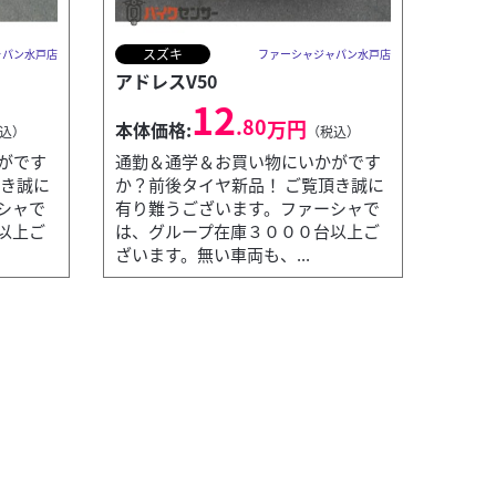
スズキ
ャパン水戸店
ファーシャジャパン水戸店
アドレスV50
12
.80
万円
本体価格:
込）
（税込）
がです
通勤＆通学＆お買い物にいかがです
頂き誠に
か？前後タイヤ新品！ ご覧頂き誠に
シャで
有り難うございます。ファーシャで
以上ご
は、グループ在庫３０００台以上ご
ざいます。無い車両も、...
ファーシャジャパン水戸店
JO
本
は、グループ在庫３０００台以上ございます。無い車両
通
も、.