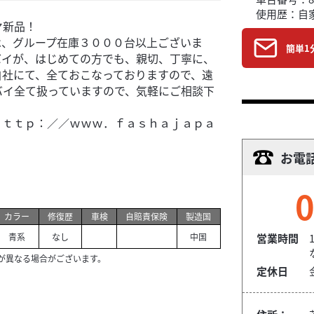
使用歴：自
ヤ新品！
は、グループ在庫３０００台以上ございま
簡単1
バイが、はじめての方でも、親切、丁寧に、
自社にて、全ておこなっておりますので、遠
バイ全て扱っていますので、気軽にご相談下
ｈｔｔｐ：／／ｗｗｗ．ｆａｓｈａｊａｐａ
お電
0
カラー
修復歴
車検
自賠責保険
製造国
青系
なし
中国
営業時間
が異なる場合がございます。
定休日