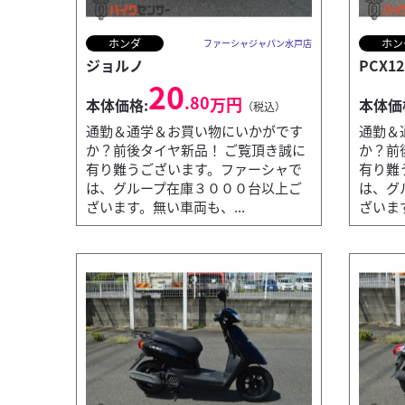
ホンダ
ホン
ファーシャジャパン水戸店
ジョルノ
PCX12
20
.80
万円
本体価格:
本体価
（税込）
通勤＆通学＆お買い物にいかがです
通勤＆
か？前後タイヤ新品！ ご覧頂き誠に
か？前
有り難うございます。ファーシャで
有り難
は、グループ在庫３０００台以上ご
は、グ
ざいます。無い車両も、...
ざいます