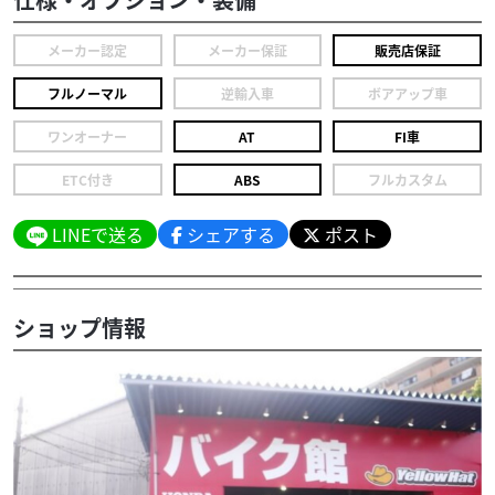
メーカー認定
メーカー保証
販売店保証
フルノーマル
逆輸入車
ボアアップ車
ワンオーナー
AT
FI車
ETC付き
ABS
フルカスタム
LINEで送る
シェアする
ポスト
ショップ情報