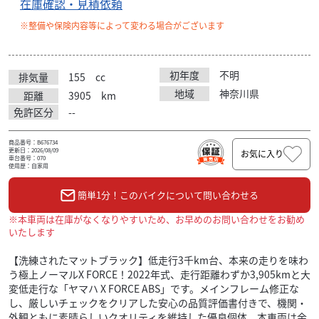
在庫確認・見積依頼
※整備や保険内容等によって変わる場合がございます
初年度
不明
排気量
155
cc
地域
神奈川県
距離
3905
km
免許区分
--
商品番号：B676734
更新日：2026/08/09
お気に入り
車台番号：070
使用歴：自家用
簡単1分！このバイクについて問い合わせる
※本車両は在庫がなくなりやすいため、お早めのお問い合わせをお勧め
いたします
【洗練されたマットブラック】低走行3千km台、本来の走りを味わ
う極上ノーマルX FORCE！2022年式、走行距離わずか3,905kmと大
変低走行な「ヤマハ X FORCE ABS」です。メインフレーム修正な
し、厳しいチェックをクリアした安心の品質評価書付きで、機関・
外観ともに素晴らしいクオリティを維持した優良個体。本車両は余