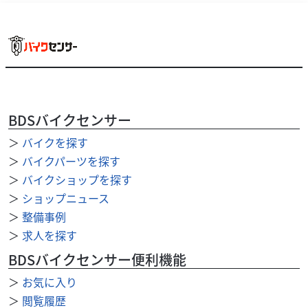
BDSバイクセンサー
＞
バイクを探す
ホンダ
バイク館茅ヶ崎店
＞
バイクパーツを探す
PCX125
＞
バイクショップを探す
30
＞
ショップニュース
.99
万円
本体価格:
（税込）
＞
整備事例
実用性と快適性を高次元で両立！リアキャリア装備で日常
＞
求人を探す
もツーリングも格上げするPCX125シックなブラックが際立
つ2023年式・走行9,947kmの上質な1...
BDSバイクセンサー便利機能
＞
お気に入り
＞
閲覧履歴