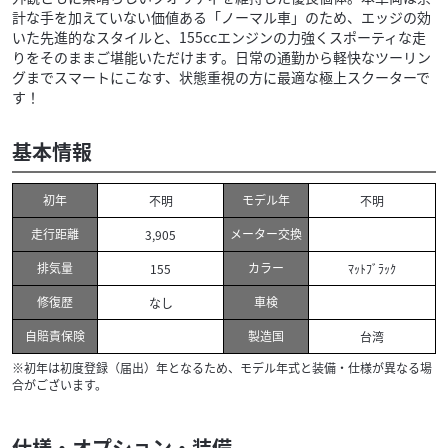
計な手を加えていない価値ある「ノーマル車」のため、エッジの効
いた先進的なスタイルと、155ccエンジンの力強くスポーティな走
りをそのままご堪能いただけます。日常の通勤から軽快なツーリン
グまでスマートにこなす、状態重視の方に最適な極上スクーターで
す！
基本情報
初年
モデル年
不明
不明
走行距離
メーター交換
3,905
排気量
カラー
155
ﾏｯﾄﾌﾞﾗｯｸ
修復歴
車検
なし
自賠責保険
製造国
台湾
※初年は初度登録（届出）年となるため、モデル年式と装備・仕様が異なる場
合がございます。
仕様・オプション・装備