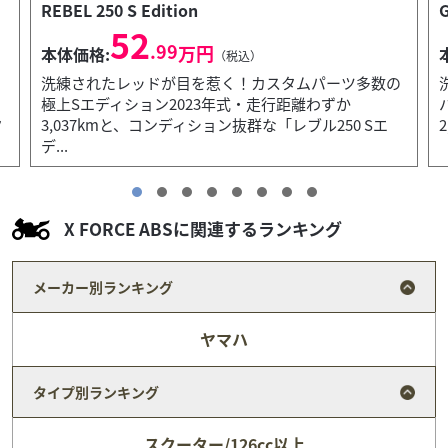
GSX250R ABS
39
.99
万円
本体価格:
（税込）
の
洗練された赤黒ツートン！社外スクリーン＆マルチ
バー装備の良質GSX250R！2024年式・走行距離わずか
2,524kmと非常に良好なコンディションを誇る「...
X FORCE ABSに関連するランキング
メーカー別ランキング
ヤマハ
タイプ別ランキング
スクーター/126cc以上