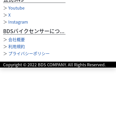
＞
Youtube
＞
X
＞
Instagram
BDSバイクセンサーについて
＞
会社概要
＞
利用規約
ホンダ
バイク館四日市店
＞
プライバシーポリシー
CROSS CUB 50
31
Copyright © 2022 BDS COMPANY. All Rights Reserved.
.99
万円
本体価格:
（税込）
通勤通学に便利クロスカブ50！街乗りに適したクロスオー
バースタイルになっていて50㏄とは思えないほどのパワフ
ルな車両！空冷4ストロークエンジン搭載で力強い...