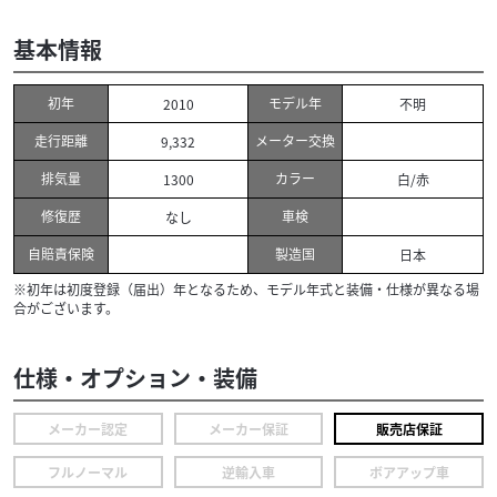
基本情報
初年
モデル年
2010
不明
走行距離
メーター交換
9,332
排気量
カラー
1300
白/赤
修復歴
車検
なし
自賠責保険
製造国
日本
※初年は初度登録（届出）年となるため、モデル年式と装備・仕様が異なる場
合がございます。
仕様・オプション・装備
メーカー認定
メーカー保証
販売店保証
フルノーマル
逆輸入車
ボアアップ車