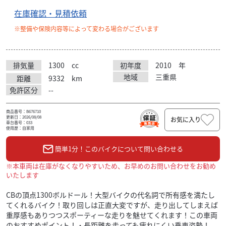
在庫確認・見積依頼
※整備や保険内容等によって変わる場合がございます
排気量
1300
cc
初年度
2010
年
地域
三重県
距離
9332
km
免許区分
--
商品番号：B676710
更新日：2026/08/08
お気に入り
車台番号：033
使用歴：自家用
簡単1分！このバイクについて問い合わせる
※本車両は在庫がなくなりやすいため、お早めのお問い合わせをお勧め
いたします
CBの頂点1300ボルドール！大型バイクの代名詞で所有感を満たし
てくれるバイク！取り回しは正直大変ですが、走り出してしまえば
重厚感もありつつスポーティーな走りを魅せてくれます！この車両
のおすすめポイント！・長距離を走っても疲れにくい乗車姿勢！