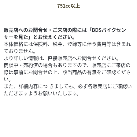
751cc以上
64
.99
万円
本体価格:
（税込）
??ヤマハX-MAX250！近所のお買い物やツーリングに最適に
なっておりABSやトラクションコントロールが付いているの
販売店へのお問合せ・ご来店の際には「BDSバイクセン
で安心してお乗りいただける車両となっ...
サーを見た」とお伝えください。
本体価格には保険料、税金、登録等に伴う費用等は含まれ
ておりません。
より詳しい情報は、直接販売店へお問合せください。
商談中・売約済の場合もありますので、販売店にご来店の
際は事前にお問合せの上、該当商品の有無をご確認くださ
い。
また、詳細内容につ きましても、必ず各販売店にご確認い
ただきますようお願いいたします。