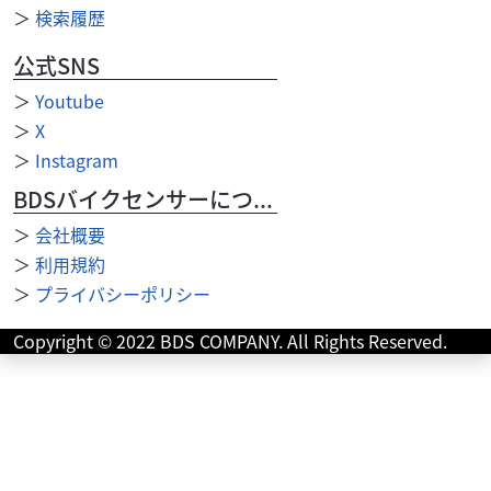
＞
検索履歴
公式SNS
＞
Youtube
＞
X
＞
Instagram
BDSバイクセンサーについて
＞
会社概要
＞
利用規約
＞
プライバシーポリシー
スズキ
バイク館柏沼南店
Copyright © 2022 BDS COMPANY. All Rights Reserved.
GSX250R
34
.99
万円
本体価格:
（税込）
＜＜車両おすすめポイント＞＞・走行距離7,142kmの低走
行・良質車年式に対して走行距離が非常に少なく、エンジ
ン・外装ともにしっかりとしたコンディションを...