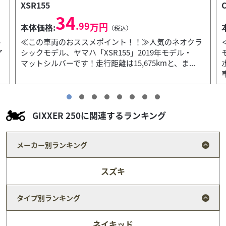
CL 250
49
.99
万円
本体価格:
（税込）
ラ
＜＜車両おすすめポイント＞＞・2023年発売の大人気
モダン・スクランブラーレブル250譲りの扱いやすい
水冷単気筒エンジンを、タフなスクランブラー特有の
車体...
GIXXER 250に関連するランキング
メーカー別ランキング
スズキ
タイプ別ランキング
ネイキッド