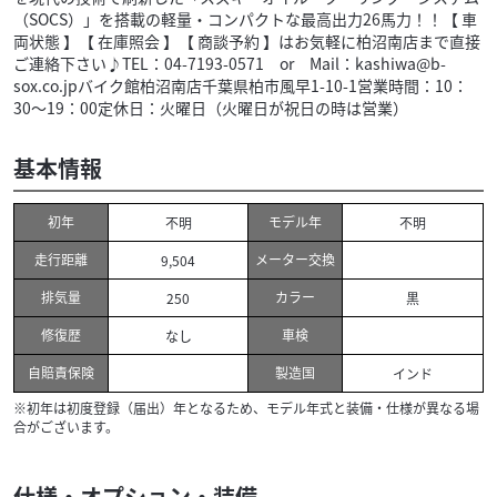
（SOCS）」を搭載の軽量・コンパクトな最高出力26馬力！！【 車
両状態 】【 在庫照会 】【 商談予約 】はお気軽に柏沼南店まで直接
ご連絡下さい♪TEL：04-7193-0571 or Mail：kashiwa@b-
sox.co.jpバイク館柏沼南店千葉県柏市風早1-10-1営業時間：10：
30～19：00定休日：火曜日（火曜日が祝日の時は営業）
基本情報
初年
モデル年
不明
不明
走行距離
メーター交換
9,504
排気量
カラー
250
黒
修復歴
車検
なし
自賠責保険
製造国
インド
※初年は初度登録（届出）年となるため、モデル年式と装備・仕様が異なる場
合がございます。
仕様・オプション・装備