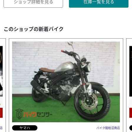
ショップ詳細を見る
在庫一覧を見る
このショップの新着バイク
ホンダ
店
バイク館柏沼南店