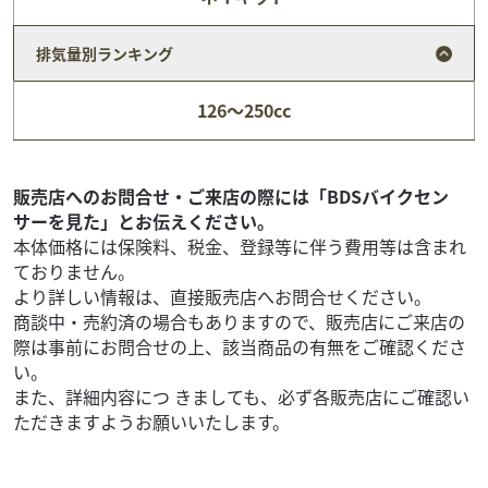
排気量別ランキング
ヤマハ
バイク館柏沼南店
126～250cc
XSR155
34
.99
万円
本体価格:
（税込）
≪この車両のおススメポイント！！≫人気のネオクラシッ
販売店へのお問合せ・ご来店の際には「BDSバイクセン
クモデル、ヤマハ「XSR155」2019年モデル・マットシル
サーを見た」とお伝えください。
バーです！走行距離は15,675kmと、ま...
本体価格には保険料、税金、登録等に伴う費用等は含まれ
ておりません。
より詳しい情報は、直接販売店へお問合せください。
商談中・売約済の場合もありますので、販売店にご来店の
際は事前にお問合せの上、該当商品の有無をご確認くださ
い。
また、詳細内容につ きましても、必ず各販売店にご確認い
ただきますようお願いいたします。