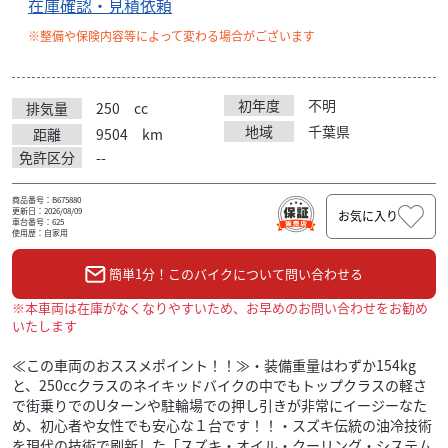
在庫確認・見積依頼
※整備や保険内容等によって変わる場合がございます
初年度
不明
排気量
250
cc
地域
千葉県
距離
9504
km
免許区分
--
商品番号：B675880
更新日：2026/08/09
お気に入り
車台番号：625
使用歴：自家用
簡単1分！このバイクについて問い合わせる
※本車両は在庫がなくなりやすいため、お早めのお問い合わせをお勧め
いたします
≪この車両のおススメポイント！！≫・装備重量はわずか154kg
と、250ccクラスのネイキッドバイクの中でもトップクラスの軽さ
で街乗りでのUターンや駐輪場での押し引きが非常にイージーなた
め、初心者や女性でも安心な１台です！！・スズキ伝統の油冷技術
を現代の技術で刷新した「スズキ・オイル・クーリング・システム