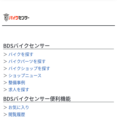
BDSバイクセンサー
＞
バイクを探す
カワサキ
バイク館柏沼南店
＞
バイクパーツを探す
D-TRACKER X
＞
バイクショップを探す
59
＞
ショップニュース
.99
万円
本体価格:
（税込）
＞
整備事例
＜＜車両おすすめポイント＞＞・熟成されたインジェク
＞
求人を探す
ション・本格モタード扱いやすい水冷4ストロークDOHC4
バルブ単気筒エンジンにインジェクションを採用。始...
BDSバイクセンサー便利機能
＞
お気に入り
＞
閲覧履歴