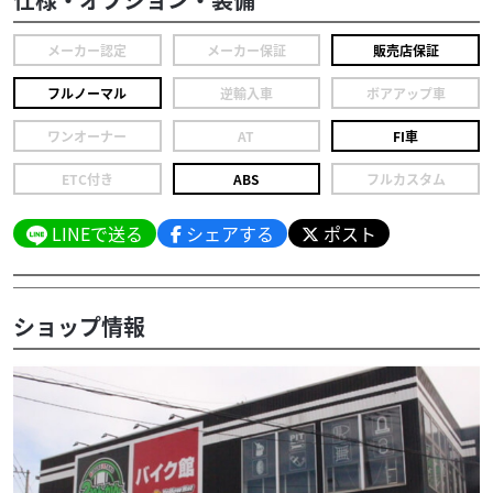
メーカー認定
メーカー保証
販売店保証
フルノーマル
逆輸入車
ボアアップ車
ワンオーナー
AT
FI車
ETC付き
ABS
フルカスタム
LINEで送る
シェアする
ポスト
ショップ情報