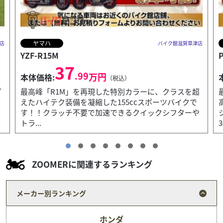
ホンダ
賀草津店
バイク館滋賀草津店
PCX160
36
.99
万円
本体価格:
（税込）
スを超
最新の環境規制に適合した156ccエンジンを搭載し、
クで
高速道路も走行できる万能スクーターです。トラク
ーや
ションコントロールやABSによる高い安全性に加え、
30L...
ZOOMERに関連するランキング
メーカー別ランキング
ホンダ