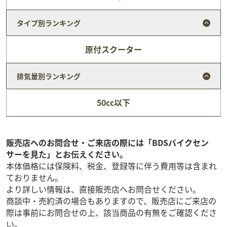
タイプ別ランキング
原付スクーター
排気量別ランキング
ヤマハ
バイク館滋賀草津店
50cc以下
YZF-R15M
37
.99
万円
本体価格:
（税込）
最高峰「R1M」を再現した特別カラーに、クラスを超えた
販売店へのお問合せ・ご来店の際には「BDSバイクセン
ハイテク装備を凝縮した155ccスポーツバイクです！！ク
サーを見た」とお伝えください。
ラッチ不要で加速できるクイックシフターやトラ...
本体価格には保険料、税金、登録等に伴う費用等は含まれ
ておりません。
より詳しい情報は、直接販売店へお問合せください。
商談中・売約済の場合もありますので、販売店にご来店の
際は事前にお問合せの上、該当商品の有無をご確認くださ
い。