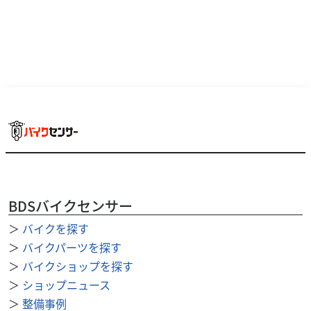
BDSバイクセンサー
＞
バイクを探す
ホンダ
バイク館滋賀草津店
ZOOMER
＞
バイクパーツを探す
29
＞
バイクショップを探す
.99
万円
本体価格:
（税込）
＞
ショップニュース
【車両説明】独特な雰囲気があり、カスタムしやすい車両
＞
整備事例
としてマニアや初心者から最高に愛される一台！！特に形