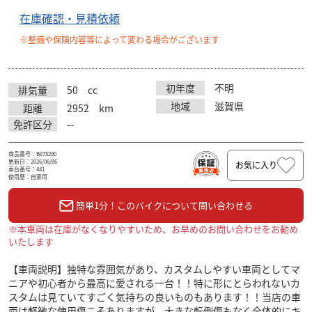
在庫確認・見積依頼
※整備や保険内容等によって変わる場合がございます
初年度
不明
排気量
50
cc
地域
滋賀県
距離
2952
km
免許区分
--
商品番号：B675290
更新日：2026/08/06
お気に入り
車台番号：441
使用歴：自家用
簡単1分！このバイクについて問い合わせる
※本車両は在庫がなくなりやすいため、お早めのお問い合わせをお勧め
いたします
【車両説明】独特な雰囲気があり、カスタムしやすい車両としてマ
ニアや初心者から最高に愛される一台！！特に形にとらわれないカ
スタムは見ていてすごく気持ちの良いものもあります！！当店の車
両は軽微な使用傷こそありますが、大きな転倒傷もなく全体的にキ