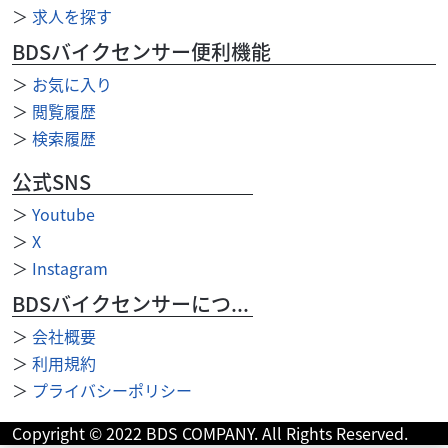
＞
求人を探す
にとらわれないカスタムは見ていてすごく気持ちの良い...
BDSバイクセンサー便利機能
＞
お気に入り
＞
閲覧履歴
＞
検索履歴
公式SNS
＞
Youtube
＞
X
＞
Instagram
BDSバイクセンサーについて
＞
会社概要
＞
利用規約
＞
プライバシーポリシー
ホンダ
バイク館滋賀草津店
GROM
Copyright © 2022 BDS COMPANY. All Rights Reserved.