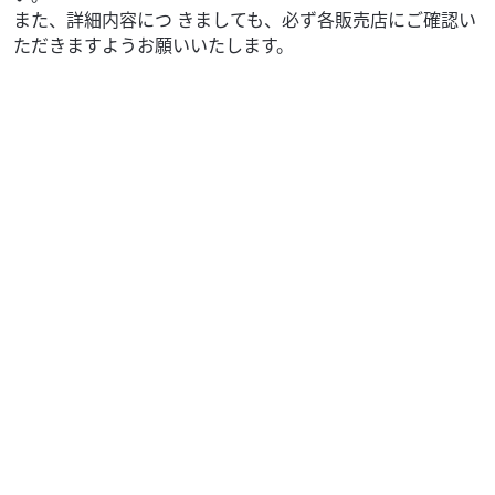
また、詳細内容につ きましても、必ず各販売店にご確認い
ただきますようお願いいたします。
ホンダ
バイク館滋賀草津店
PCX160
36
.99
万円
本体価格:
（税込）
最新の環境規制に適合した156ccエンジンを搭載し、高速道
路も走行できる万能スクーターです。トラクションコント
ロールやABSによる高い安全性に加え、30L...