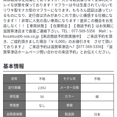
レイな状態を保っております！マフラーは今は生産されていないモ
リワキ製モナカ型のマフラーになります。もちろん認証は通ってい
るものになり、走行音は渋みがありこれで良いと痛感する仕様にな
ります！！非常に人気の高い車両になります！是非この機会をお見
逃しなく！！【 車両状態 】【 在庫照会 】【 商談予約 】はお気軽に
滋賀草津店まで直接ご連絡下さい。TEL：077-569-5356 Mail：s-
kusatsu@b-sox.co.jp【来店商談予約割実施中】 ご来店予約を頂
き、ご成約頂きました場合『￥-5,000』のお値引きを させて頂い
ております♪ ご来店予約は滋賀草津店へ?【077-569-5356】「滋
賀草津店ホームページ問い合わせの来店予約」とお伝えください。
基本情報
初年
モデル年
不明
不明
走行距離
メーター交換
2,952
排気量
カラー
50
緑
修復歴
車検
なし
自賠責保険
製造国
日本