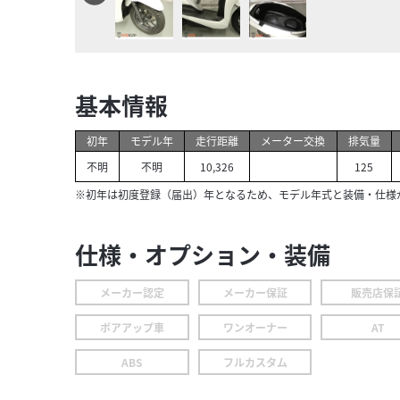
基本情報
初年
モデル年
走行距離
メーター交換
排気量
不明
不明
10,326
125
※初年は初度登録（届出）年となるため、モデル年式と装備・仕様
仕様・オプション・装備
メーカー認定
メーカー保証
販売店保
ボアアップ車
ワンオーナー
AT
ABS
フルカスタム