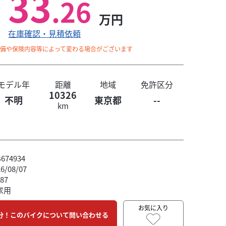
33
.26
万円
在庫確認・見積依頼
整備や保険内容等によって変わる場合がございます
モデル年
距離
地域
免許区分
10326
不明
東京都
--
km
74934
/08/07
87
家用
お気に入り
分！このバイクについて問い合わせる