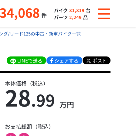
34,068
バイク
31,819
台
件
パーツ
2,249
品
ンダ/リード125の中古・新車バイク一覧
LINEで送る
シェアする
ポスト
本体価格（税込）
28
.99
万円
お支払総額（税込）