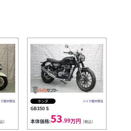
ホンダ
イク館中野店
バイク館中野店
GB350 S
53
.99
万円
本体価格:
込）
（税込）