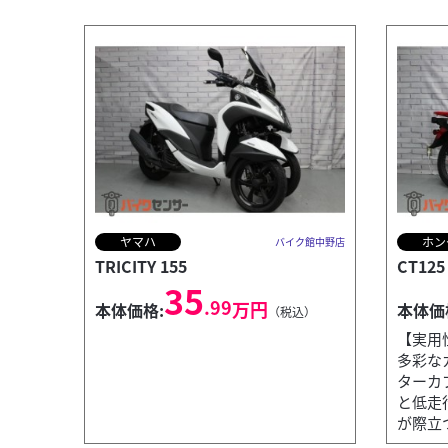
ヤマハ
ホン
バイク館中野店
TRICITY 155
CT125
35
.99
万円
本体価格:
本体価
（税込）
【実用
多彩な
ターカブ
と低走
が際立つ