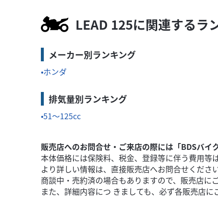
LEAD 125に関連するラ
スズキ
バイク館中野店
メーカー別ランキング
BURGMAN 400
ホンダ
54
.99
万円
本体価格:
（税込）
排気量別ランキング
51～125cc
販売店へのお問合せ・ご来店の際には「BDSバイ
本体価格には保険料、税金、登録等に伴う費用等
より詳しい情報は、直接販売店へお問合せくださ
商談中・売約済の場合もありますので、販売店に
また、詳細内容につ きましても、必ず各販売店に