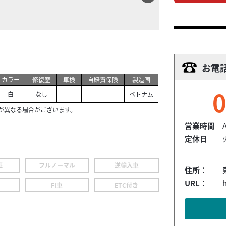
お電
カラー
修復歴
車検
自賠責保険
製造国
0
白
なし
ベトナム
が異なる場合がございます。
営業時間
定休日
証
フルノーマル
逆輸入車
住所：
URL：
h
FI車
ETC付き