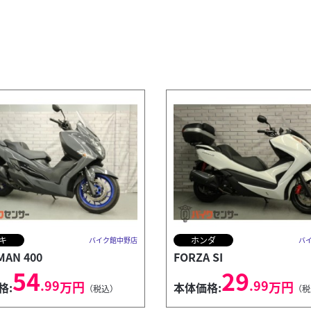
キ
ホンダ
バイク館中野店
バ
AN 400
FORZA SI
54
29
.99
.99
万円
万円
格:
本体価格:
（税込）
（税