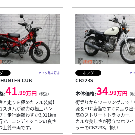
ダ
ホンダ
バイク館中野店
バ
 HUNTER CUB
CB223S
41
34
.99
.99
万円
万円
格:
本体価格:
（税込）
（税
性と走りを極めたフル装備】
街乗りからツーリングまで！U
カスタムが魅力の極上ハン
源＆ETC装備ですぐに走り出
！走行距離わずか3,011km
高のストリートトラッカー。
行で、コンディションの良さ
カルな美しさが際立つホワイ
上質車両です。...
ラーのCB223S。扱い...