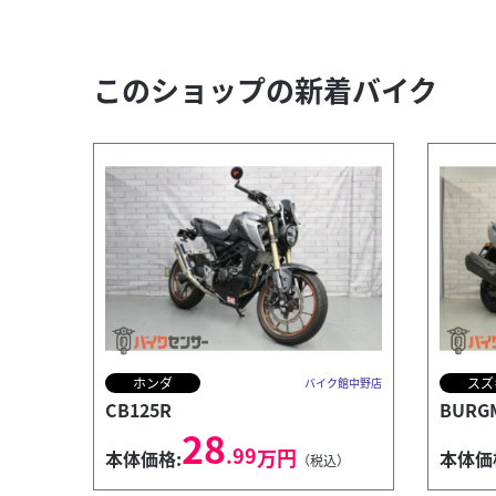
このショップの新着バイク
ホンダ
スズ
バイク館中野店
CB125R
BURGM
28
.99
万円
本体価格:
本体価
（税込）