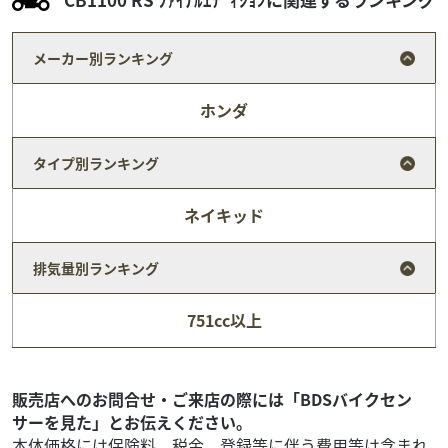
メーカー別ランキング
ホンダ
タイプ別ランキング
ネイキッド
排気量別ランキング
ヤマハ
バイク館 久留米インター店
751cc以上
FZ-1 FAZER
52
.99
万円
本体価格:
（税込）
YAMAHA「FZ-1 FAZER」2008年モデルです。YZF-R1」譲り
販売店へのお問合せ・ご来店の際には「BDSバイクセン
の998cc水冷直列4気筒エンジンを搭載し、日常の扱いやす
サーを見た」とお伝えください。
さと高速巡航性能を兼...
本体価格には保険料、税金、登録等に伴う費用等は含まれ