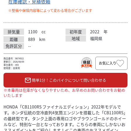
在庫確認・見積依頼
※整備や保険内容等によって変わる場合がございます
排気量
1100
cc
初年度
2022
年
地域
福岡県
距離
889
km
免許区分
--
商品番号：B674922
更新日：2026/08/09
お気に入り
車台番号：893
使用歴：自家用
簡単1分！このバイクについて問い合わせる
※本車両は在庫がなくなりやすいため、お早めのお問い合わせをお勧め
いたします
HONDA「CB1100RS ファイナルエディション」2022年モデルで
す。ホンダ伝統の空冷直列4気筒エンジンを搭載した「CB1100RS」
の最終型です。タンク上面の専用ロゴやブラウンゴールドのホイー
ルなど、特別な一台となっております。こちらの車両にしかないお
ススメポイントをご紹介します！≪この車両のおススメポイン