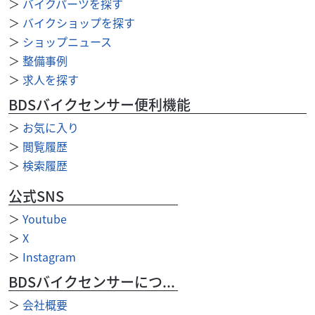
＞
バイクパーツを探す
CB1300 SUPER BOLD'OR ABS E-Pac...
＞
バイクショップを探す
99
＞
ショップニュース
.99
万円
本体価格:
（税込）
＞
整備事例
HONDA「CB1300SB E-Package」2014年モデルです。この
＞
求人を探す
年から6速ミッション仕様となった、ホンダが誇るフラッグ
シップ・ビッグツアラーで...
BDSバイクセンサー便利機能
＞
お気に入り
＞
閲覧履歴
＞
検索履歴
公式SNS
＞
Youtube
＞
X
＞
Instagram
BDSバイクセンサーについて
＞
会社概要