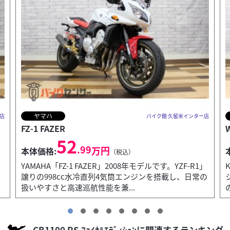
カワサキ
店
バイク館 久留米インター店
W800 CAFE
C
69
.99
万円
本体価格:
（税込）
」
KAWASAKI「W800 CAFE」2023年モデルです。「W」
の
シリーズのカフェレーサースタイルモデルです。専用
のビキニカウルや低めのM字型ローハンドル...
CB1100 RS ﾌｧｲﾅﾙｴﾃﾞｨｼｮﾝに関連するランキング