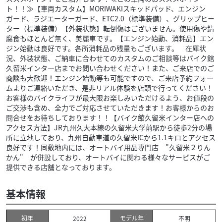
ト！！≫【車両カスタム】MORIWAKIスキッドパッド、エンジン
ガード、ラジエーターガード、ETC2.0（標準装備）、グリップヒー
ター（標準装備）【外装状態】転倒傷はございません。使用傷や錆
腐食もほとんど無く、美麗車です。【エンジン始動、消耗品】エン
ジン始動は良好です。各所消耗品の残量もございます。 在庫状
況、外装状態、ご納車に合わせてのカスタムのご相談等はバイク館
久留米インター店までお問い合わせください！また、ご来店でのご
商談も大歓迎！エンジン始動等も可能ですので、ご来店予約フォー
ムよりご連絡いただき、是非リアル体験を店頭で行ってください！
お客様のバイクライフが最大限お楽しみいただけるよう、お値段の
ご交渉も含め、全力でご対応させていただきます！お客様からのお
問合せをお待ちしております！！【バイク館久留米インター店への
アクセス方法】JR九州久大本線の久留米大学前駅から徒歩2分の場
所に立地しており、九州自動車道の久留米ICから1.1キロとアクセス
良好です！同敷地内には、オートバイ用品専門店 "久留米２りん
かん" が併設しており、オートバイに関わる様々なサービスがご
提供できる店舗となっております。
基本情報
初年
モデル年
2022
不明