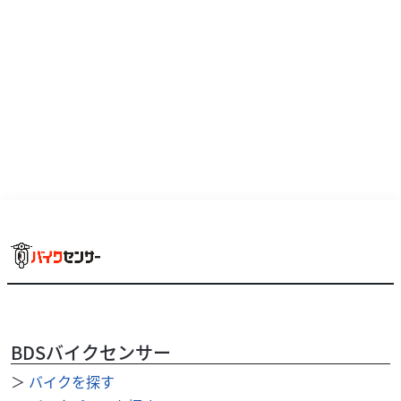
KAWASAKI「W800 CAFE」2023年モデルです。「W」シ
リーズのカフェレーサースタイルモデルです。専用のビキニ
カウルや低めのM字型ローハンドル...
BDSバイクセンサー
＞
バイクを探す
ホンダ
バイク館 久留米インター店