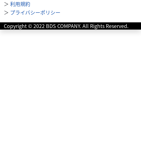
＞
利用規約
＞
プライバシーポリシー
ホンダ
バイク館 久留米インター店
Copyright © 2022 BDS COMPANY. All Rights Reserved.
CB400 SUPER FOUR REVO
139
.99
万円
本体価格:
（税込）
HONDA「CB400SF」2019年モデルです。皆様教習車でもご
存知、最高出力56馬力を発揮する直列4気筒エンジンを搭載
した、ホンダを代表するバイクです...