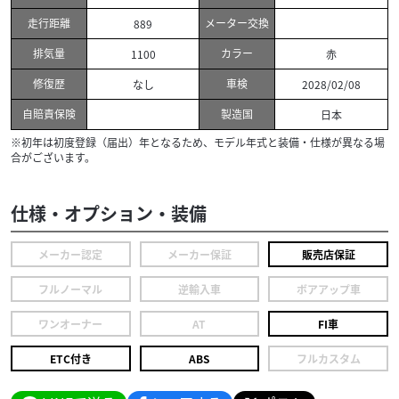
走行距離
メーター交換
889
排気量
カラー
1100
赤
修復歴
車検
なし
2028/02/08
自賠責保険
製造国
日本
※初年は初度登録（届出）年となるため、モデル年式と装備・仕様が異なる場
合がございます。
仕様・オプション・装備
メーカー認定
メーカー保証
販売店保証
フルノーマル
逆輸入車
ボアアップ車
ワンオーナー
AT
FI車
ETC付き
ABS
フルカスタム