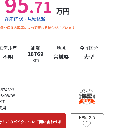
95
.71
万円
在庫確認・見積依頼
整備や保険内容等によって変わる場合がございます
モデル年
距離
地域
免許区分
18769
不明
宮城県
大型
km
74322
/08/08
97
後、新車の場合は最短7日以内～、中古車の場合は最短10日以内～
家用
お気に入り
分！このバイクについて問い合わせる