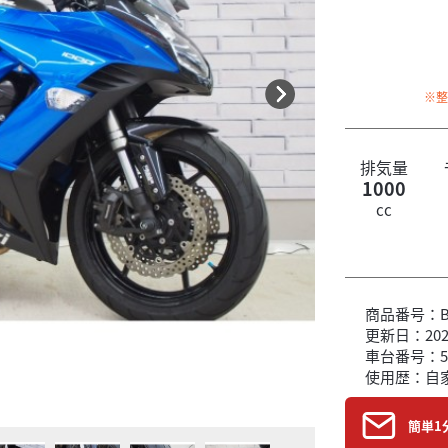
※
排気量
1000
cc
商品番号：B6
更新日：2026
車台番号：5
店頭在庫のご成約
使用歴：自
です！
簡単1