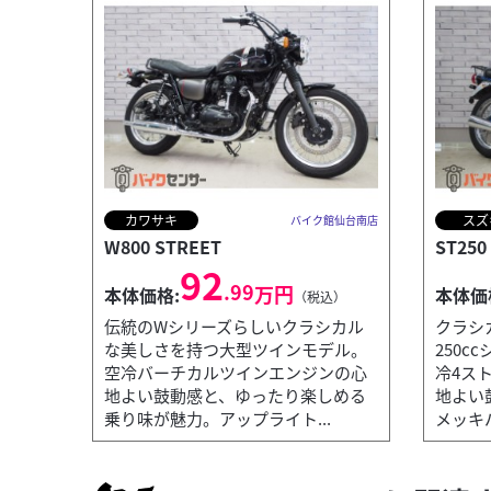
カワサキ
スズ
バイク館仙台南店
W800 STREET
ST250 
92
.99
万円
本体価格:
本体価
（税込）
伝統のWシリーズらしいクラシカル
クラシ
な美しさを持つ大型ツインモデル。
250
空冷バーチカルツインエンジンの心
冷4ス
地よい鼓動感と、ゆったり楽しめる
地よい
乗り味が魅力。アップライト...
メッキパ
カワサキ
バイク館仙台南店
VULCAN650S