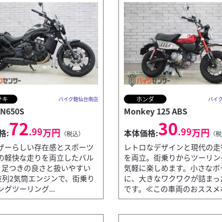
サキ
ホンダ
バイク館仙台南店
バイ
N650S
Monkey 125 ABS
72
30
.99
.99
万円
万円
格:
本体価格:
（税込）
（税
ザーらしい存在感とスポーツ
レトロなデザインと現代の走
の軽快な走りを両立したバル
を両立。街乗りからツーリン
。足つきの良さと扱いやすい
気軽に楽しめます。小さなボ
c並列2気筒エンジンで、街乗り
に、大きなワクワクが詰まっ
グツーリング...
です。≪この車両のおススメポ.