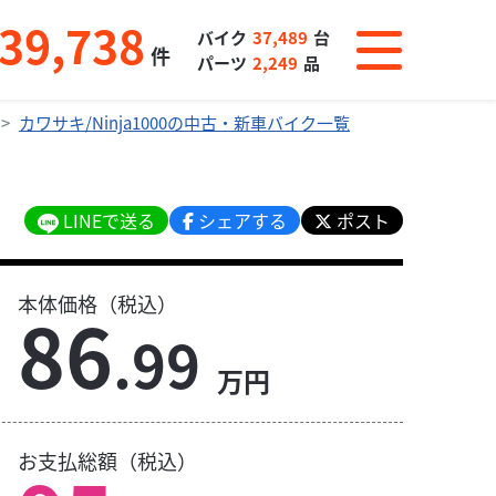
39,738
バイク
37,489
台
件
パーツ
2,249
品
カワサキ/Ninja1000の中古・新車バイク一覧
LINEで送る
シェアする
ポスト
本体価格（税込）
86
.99
万円
お支払総額（税込）