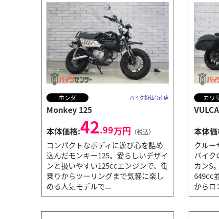
ホンダ
カワ
バイク館仙台南店
Monkey 125
VULCA
42
.99
万円
本体価格:
本体価
（税込）
コンパクトなボディに遊び心を詰め
クルー
込んだモンキー125。愛らしいデザイ
バイク
ンと扱いやすい125ccエンジンで、街
カンS
乗りからツーリングまで気軽に楽し
649c
める人気モデルで...
からロン