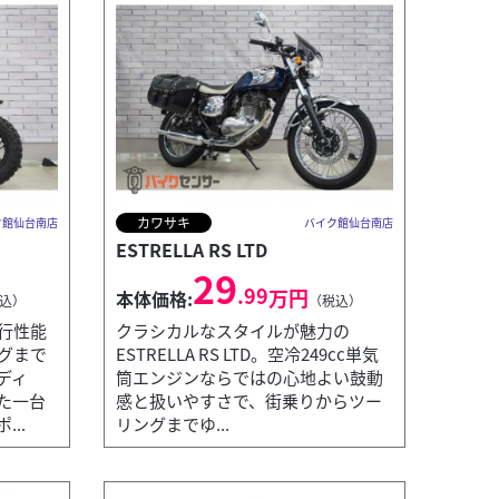
カワサキ
ク館仙台南店
バイク館仙台南店
ESTRELLA RS LTD
29
.99
万円
本体価格:
込）
（税込）
行性能
クラシカルなスタイルが魅力の
グまで
ESTRELLA RS LTD。空冷249cc単気
ディ
筒エンジンならではの心地よい鼓動
た一台
感と扱いやすさで、街乗りからツー
..
リングまでゆ...