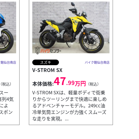
スズキ
ク館仙台南店
バイク館仙台南店
V-STROM SX
47
.99
万円
本体価格:
（税込）
（税込）
スー
V-STROM SXは、軽量ボディで街乗
直列4気
りからツーリングまで快適に楽しめ
によ
るアドベンチャーモデル。249cc油
スポン
冷単気筒エンジンが力強くスムーズ
な走りを実現。...
ホンダ
バイク館仙台南店
Monkey 1