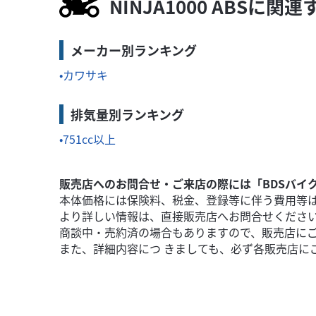
72
NINJA1000 ABSに
.99
万円
本体価格:
（税込）
デルで...
クルーザーらしい存在感とスポーツバイクの軽快な
メーカー別ランキング
カワサキ
排気量別ランキング
751cc以上
販売店へのお問合せ・ご来店の際には「BDSバイ
本体価格には保険料、税金、登録等に伴う費用等
より詳しい情報は、直接販売店へお問合せくださ
商談中・売約済の場合もありますので、販売店に
また、詳細内容につ きましても、必ず各販売店に