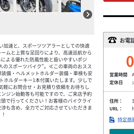
お電
力強い加速と、スポーツツアラーとしての快適
レームと上質な足回りにより、高速巡航から
0
ルによる優れた防風性能と扱いやすいポジ
人のスポーツバイク"。≪この車両のおスス
源装備・ヘルメットホルダー装備・車検も安
営業時間
トホルダーキー1本付属いたします。少しで
定休日
は、お気軽にお問合せ・お見積り依頼をお待ちし
エンジン始動等も可能ですので、ご来店予約
店頭で行ってください！お客様のバイクライ
住所：
交渉も含め、全力でご対応させていただきま
URL：
h
！！
特定商