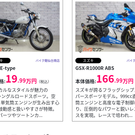
キ
スズキ
バイク館仙台南店
バイ
E-type
GSX-R1000R ABS
19
166
.99
.99
万円
万円
格:
本体価格:
（税込）
カルなスタイルが魅力の
スズキが誇るフラッグシップ
ccシングルロードスポーツ。空
パースポーツモデル。999cc
ト単気筒エンジンが生み出す心
筒エンジンと高度な電子制御
鼓動感と扱いやすさが特徴。
り、圧倒的なパワーと鋭いレ
ーツやツートンカ...
スを実現。レースで培われ...