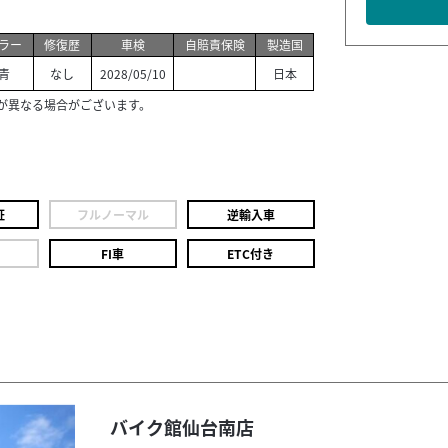
ラー
修復歴
車検
自賠責保険
製造国
青
なし
2028/05/10
日本
が異なる場合がございます。
証
フルノーマル
逆輸入車
FI車
ETC付き
バイク館仙台南店