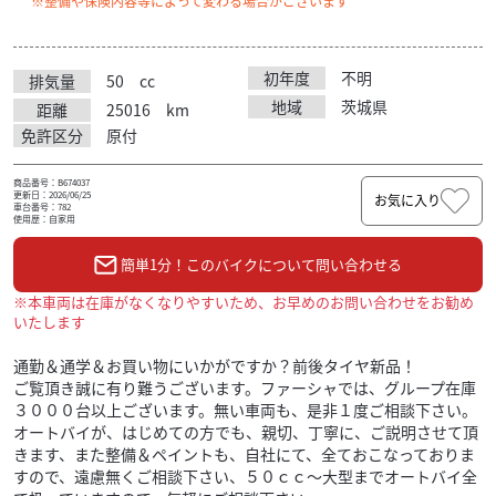
※整備や保険内容等によって変わる場合がございます
初年度
不明
排気量
50
cc
地域
茨城県
距離
25016
km
免許区分
原付
商品番号：B674037
更新日：2026/06/25
お気に入り
車台番号：782
使用歴：自家用
簡単1分！このバイクについて問い合わせる
※本車両は在庫がなくなりやすいため、お早めのお問い合わせをお勧め
いたします
通勤＆通学＆お買い物にいかがですか？前後タイヤ新品！
ご覧頂き誠に有り難うございます。ファーシャでは、グループ在庫
３０００台以上ございます。無い車両も、是非１度ご相談下さい。
オートバイが、はじめての方でも、親切、丁寧に、ご説明させて頂
きます、また整備＆ペイントも、自社にて、全ておこなっておりま
すので、遠慮無くご相談下さい、５０ｃｃ〜大型までオートバイ全