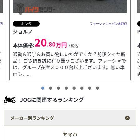
ホンダ
店
ファーシャジャパン水戸店
PCX125
23
.80
万円
本体価格:
（税込）
新
通勤＆通学＆お買い物にいかがですか？前後タイヤ新
で
品！ ご覧頂き誠に有り難うございます。ファーシャで
車
は、グループ在庫３０００台以上ございます。無い車
両も、...
JOGに関連するランキング
メーカー別ランキング
ヤマハ