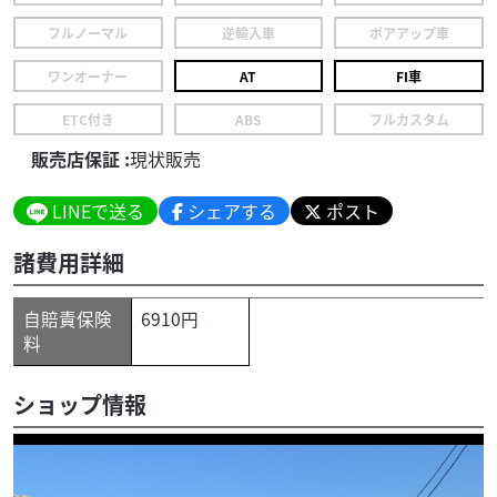
フルノーマル
逆輸入車
ボアアップ車
ワンオーナー
AT
FI車
ETC付き
ABS
フルカスタム
販売店保証 :
現状販売
LINEで送る
シェアする
ポスト
諸費用詳細
自賠責保険
6910円
料
ショップ情報