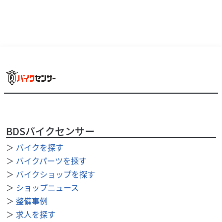
BDSバイクセンサー
＞
バイクを探す
ヤマハ
ファーシャジャパン水戸店
＞
バイクパーツを探す
JOG ZR
＞
バイクショップを探す
21
＞
ショップニュース
.80
万円
本体価格:
（税込）
＞
整備事例
通勤＆通学＆お買い物にいかがですか？前後タイヤ新品！
＞
求人を探す
ご覧頂き誠に有り難うございます。ファーシャでは、グ