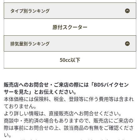
タイプ別ランキング
原付スクーター
排気量別ランキング
ホンダ
ファーシャジャパン水戸店
50cc以下
ジョルノ
20
.80
万円
本体価格:
（税込）
通勤＆通学＆お買い物にいかがですか？前後タイヤ新品！
販売店へのお問合せ・ご来店の際には「BDSバイクセン
ご覧頂き誠に有り難うございます。ファーシャでは、グ
サーを見た」とお伝えください。
ループ在庫３０００台以上ございます。無い車両も、...
本体価格には保険料、税金、登録等に伴う費用等は含まれ
ておりません。
より詳しい情報は、直接販売店へお問合せください。
商談中・売約済の場合もありますので、販売店にご来店の
際は事前にお問合せの上、該当商品の有無をご確認くださ
い。