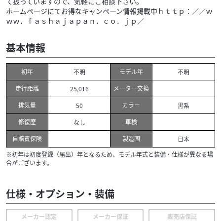
て扱っていますので、気軽にご相談下さい。
ホームページにてお得なキャンペーン情報掲載中ｈｔｔｐ：／／ｗ
ｗｗ．ｆａｓｈａｊａｐａｎ．ｃｏ．ｊｐ／
基本情報
初年
モデル年
不明
不明
走行距離
メーター交換
25,016
排気量
カラー
50
黒系
修復歴
車検
なし
自賠責保険
製造国
日本
※初年は初度登録（届出）年となるため、モデル年式と装備・仕様が異なる場
合がございます。
仕様・オプション・装備
メーカー認定
メーカー保証
販売店保証