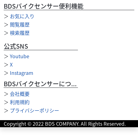
ループ在庫３０００台以上ございます。無い車両も、...
BDSバイクセンサー便利機能
＞
お気に入り
＞
閲覧履歴
＞
検索履歴
公式SNS
＞
Youtube
＞
X
＞
Instagram
BDSバイクセンサーについて
＞
会社概要
＞
利用規約
＞
プライバシーポリシー
ヤマハ
ファーシャジャパン水戸店
Copyright © 2022 BDS COMPANY. All Rights Reserved.
ビーノ