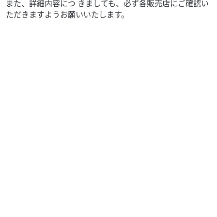
また、詳細内容につ きましても、必ず各販売店にご確認い
ただきますようお願いいたします。
ホンダ
ファーシャジャパン水戸店
PCX125
23
.80
万円
本体価格:
（税込）
通勤＆通学＆お買い物にいかがですか？前後タイヤ新品！
ご覧頂き誠に有り難うございます。ファーシャでは、グ
ループ在庫３０００台以上ございます。無い車両も、...