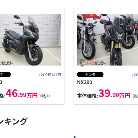
ダ
ホンダ
バイク館 富士店
バイ
0
NX200
46
39
.99
.90
万円
万円
格:
本体価格:
（税込）
（税
ランキング