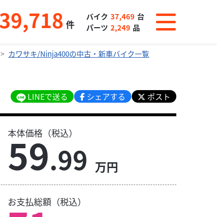
39,718
バイク
37,469
台
件
パーツ
2,249
品
カワサキ/Ninja400の中古・新車バイク一覧
LINEで送る
シェアする
ポスト
本体価格（税込）
59
.99
万円
お支払総額（税込）