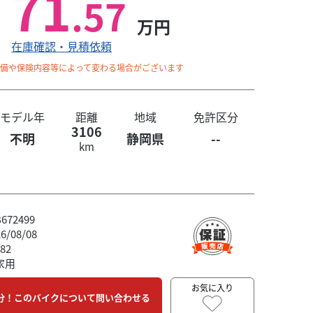
71
.57
万円
在庫確認・見積依頼
整備や保険内容等によって変わる場合がございます
モデル年
距離
地域
免許区分
3106
不明
静岡県
--
km
72499
/08/08
82
家用
お気に入り
分！このバイクについて問い合わせる