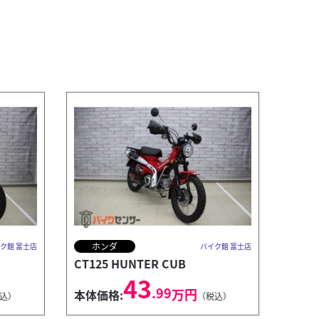
ホンダ
ク館 富士店
バイク館 富士店
CT125 HUNTER CUB
43
.99
万円
本体価格:
込）
（税込）