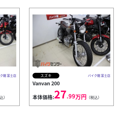
スズキ
ク館 富士店
バイク館 富士店
Vanvan 200
27
.99
万円
本体価格:
込）
（税込）