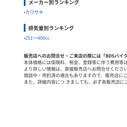
メーカー別ランキング
カワサキ
排気量別ランキング
カワサキ
バイク館 富士店
Z650RS
251～400cc
82
.99
万円
本体価格:
（税込）
販売店へのお問合せ・ご来店の際には「BDSバイ
本体価格には保険料、税金、登録等に伴う費用等
より詳しい情報は、直接販売店へお問合せくださ
商談中・売約済の場合もありますので、販売店に
また、詳細内容につ きましても、必ず各販売店に