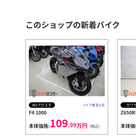
このショップの新着バイク
MVアグスタ
カワ
バイク館 富士店
F4 1000
Z650R
109
.99
万円
本体価格:
本体価
（税込）