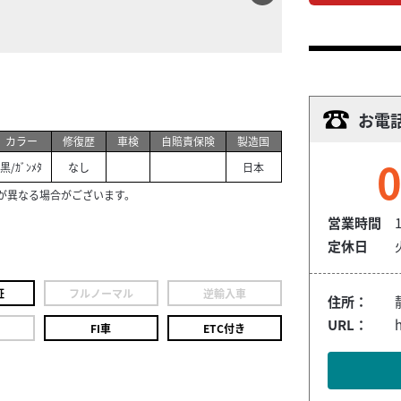
お電
カラー
修復歴
車検
自賠責保険
製造国
0
黒/ｶﾞﾝﾒﾀ
なし
日本
が異なる場合がございます。
営業時間
定休日
証
フルノーマル
逆輸入車
住所：
URL：
h
FI車
ETC付き