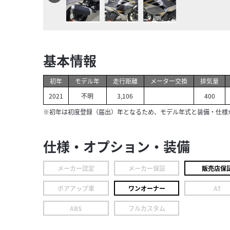
基本情報
初年
モデル年
走行距離
メーター交換
排気量
2021
不明
3,106
400
※初年は初度登録（届出）年となるため、モデル年式と装備・仕様
仕様・オプション・装備
メーカー認定
メーカー保証
販売店保
ボアアップ車
ワンオーナー
AT
ABS
フルカスタム