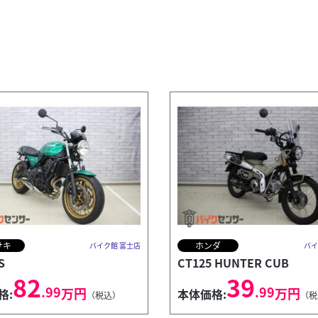
サキ
ホンダ
バイク館 富士店
バイ
S
CT125 HUNTER CUB
82
39
.99
.99
万円
万円
格:
本体価格:
（税込）
（税