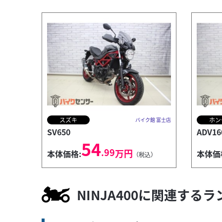
スズキ
ホン
バイク館 富士店
SV650
ADV16
54
.99
万円
本体価格:
本体価
（税込）
NINJA400に関連する